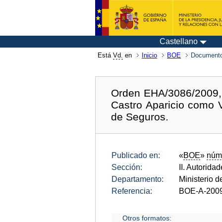
Castellano
Está
Vd.
en
Inicio
BOE
Documento
Orden EHA/3086/2009, 
Castro Aparicio como 
de Seguros.
Publicado en:
«
BOE
»
núm
Sección:
II. Autorida
Departamento:
Ministerio 
Referencia:
BOE-A-200
Otros formatos: