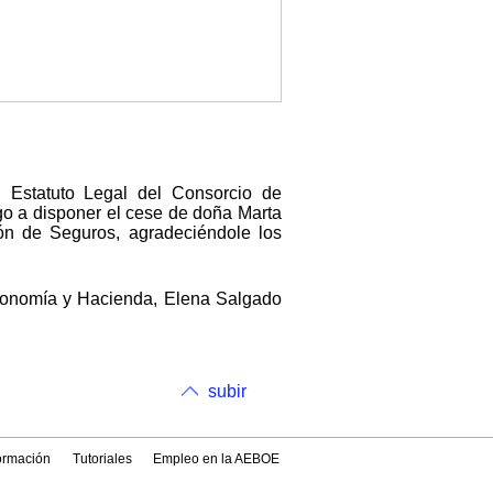
l Estatuto Legal del Consorcio de
o a disponer el cese de doña Marta
n de Seguros, agradeciéndole los
conomía y Hacienda, Elena Salgado
subir
formación
Tutoriales
Empleo en la AEBOE