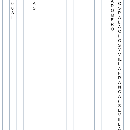
A
0
A
O
R
0
S
S
O
A
P
M
I
A
E
L
R
A
O
C
I
O
S
Y
V
IL
L
A
F
R
A
N
C
A
(
S
E
V
IL
L
A