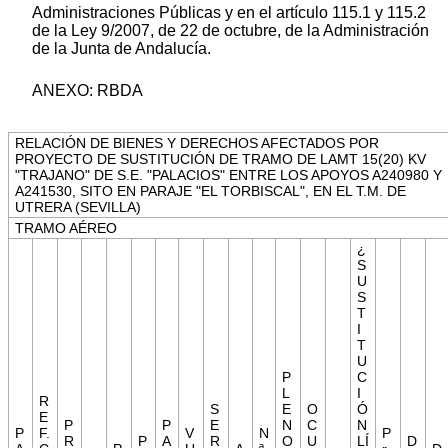
Administraciones Públicas y en el artículo 115.1 y 115.2
de la Ley 9/2007, de 22 de octubre, de la Administración
de la Junta de Andalucía.
ANEXO: RBDA
RELACIÓN DE BIENES Y DERECHOS AFECTADOS POR
PROYECTO DE SUSTITUCIÓN DE TRAMO DE LAMT 15(20) KV
"TRAJANO" DE S.E. "PALACIOS" ENTRE LOS APOYOS A240980 Y
A241530, SITO EN PARAJE "EL TORBISCAL", EN EL T.M. DE
UTRERA (SEVILLA)
TRAMO AÉREO
¿
S
U
S
T
I
T
U
P
C
L
I
R
S
E
O
Ó
E
P
P
E
N
C
N
P
F.
V
N
P
R
P
A
R
O
U
LÍ
D