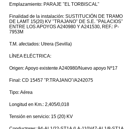
Emplazamiento: PARAJE "EL TORBISCAL"
Finalidad de la instalación: SUSTITUCIÓN DE TRAMO
DE LAMT 15(20) KV "TRAJANO" DE S.E. "PALACIOS"
ENTRE LOS APOYOS A240980 Y A241530, REF.: P-
7953M
T.M. afectados: Utrera (Sevilla)
LÍNEA ELÉCTRICA:
Origen: Apoyo existente A240980/Nuevo apoyo Nº17
Final: CD 15457 "P.TRAJANO"/A242075
Tipo: Aérea
Longitud en Km.: 2,405/0,018
Tensión en servicio: 15 (20) KV
Conductores: 94-AL1/22-ST1A (LA-110)/47-AL1/8-ST1A