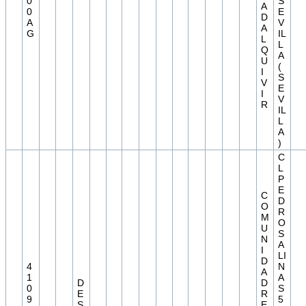
0
S
A
0
E
D
A
V
A
G
IL
L
L
Q
A
U
(
I
S
V
E
I
V
R
IL
L
A
)
C
L
P
E
C
D
O
R
M
O
U
S
N
A
I
LI
D
4
N
A
1
A
D
D
0
S
E
R
9
5
S
E