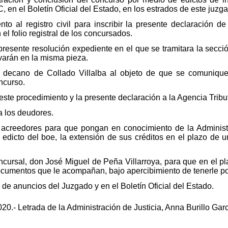
C, en el Boletín Oficial del Estado, en los estrados de este juz
to al registro civil para inscribir la presente declaración 
 el folio registral de los concursados.
presente resolución expediente en el que se tramitara la secci
evarán en la misma pieza.
o decano de Collado Villalba al objeto de que se comunique
ncurso.
 este procedimiento y la presente declaración a la Agencia Tribu
a los deudores.
 acreedores para que pongan en conocimiento de la Administr
l edicto del boe, la extensión de sus créditos en el plazo de 
cursal, don José Miguel de Peña Villarroya, para que en el pla
ocumentos que le acompañan, bajo apercibimiento de tenerle por 
 de anuncios del Juzgado y en el Boletín Oficial del Estado.
020.- Letrada de la Administración de Justicia, Anna Burillo Garc