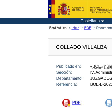
Castellano
Está
Vd.
en
Inicio
BOE
Documento
COLLADO VILLALBA
Publicado en:
«
BOE
»
núm
Sección:
IV. Administ
Departamento:
JUZGADOS 
Referencia:
BOE-B-202
PDF