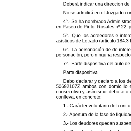
Deberá indicar una dirección de 
No se admitirá en el Juzgado co
4º.- Se ha nombrado Administra
en Paseo de Pintor Rosales nº 22, p
5º.- Que los acreedores e int
asistidos de Letrado (artículo 184.3 
6º.- La personación de de inter
personación, pero ninguna respecto
7º.- Parte dispositiva del auto de
Parte dispositiva
Debo declarar y declaro a los
50692107Z ambos con domicilio en
consecutivo y, asímismo, debo acord
conlleva, en concreto:
1.- Carácter voluntario del concu
2.- Apertura de la fase de liquida
3.- Los deudores quedan suspend