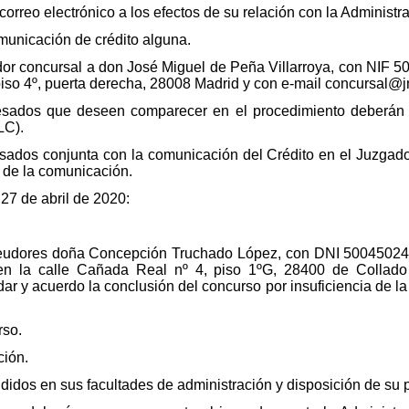
correo electrónico a los efectos de su relación con la Administr
municación de crédito alguna.
dor concursal a don José Miguel de Peña Villarroya, con NIF 
iso 4º, puerta derecha, 28008 Madrid y con e-mail concursal@j
eresados que deseen comparecer en el procedimiento deberán
LC).
esados conjunta con la comunicación del Crédito en el Juzgado
 de la comunicación.
 27 de abril de 2020:
 deudores doña Concepción Truchado López, con DNI 50045024
 la calle Cañada Real nº 4, piso 1ºG, 28400 de Collado V
ar y acuerdo la conclusión del concurso por insuficiencia de la
rso.
ción.
idos en sus facultades de administración y disposición de su p