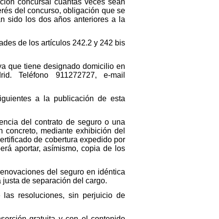
ación concursal cuantas veces sean
erés del concurso, obligación que se
 sido los dos años anteriores a la
ades de los artículos 242.2 y 242 bis
ya que tiene designado domicilio en
d. Teléfono 911272727, e-mail
guientes a la publicación de esta
gencia del contrato de seguro o una
n concreto, mediante exhibición del
certificado de cobertura expedido por
erá aportar, asímismo, copia de los
 renovaciones del seguro en idéntica
a justa de separación del cargo.
las resoluciones, sin perjuicio de
serción gratuita y con el contenido