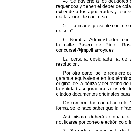
4.- Se advierte a los deudores
requeridos y tienen el deber de cola
extiende a los apoderados y repre
declaración de concurso.
5.- Tramitar el presente concurs
de la LC.
6.- Nombrar Administrador concu
la calle Paseo de Pintor Ros
concursal@jmpvillarroya.es
La persona designada ha de ac
resolución.
Por otra parte, se le requiere 
garantía equivalente en los términ
original de la póliza y del recibo d
la entidad aseguradora, a los efec
citados documentos originales para t
De conformidad con el artículo 
forma, se le hace saber que la infra
Así mismo, deberá comparecer a
notificarse por correo electrónico o
7.- Se ordena anunciar la decl