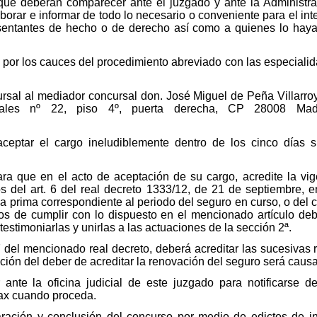
 que deberán comparecer ante el juzgado y ante la Administr
borar e informar de todo lo necesario o conveniente para el int
sentantes de hecho o de derecho así como a quienes lo hayan
o por los cauces del procedimiento abreviado con las especialid
rsal al mediador concursal don. José Miguel de Peña Villarro
ales nº 22, piso 4º, puerta derecha, CP 28008 Madri
eptar el cargo ineludiblemente dentro de los cinco días si
para que en el acto de aceptación de su cargo, acredite la vi
os del art. 6 del real decreto 1333/12, de 21 de septiembre, e
e la prima correspondiente al periodo del seguro en curso, o del 
tos de cumplir con lo dispuesto en el mencionado artículo deb
estimoniarlas y unirlas a las actuaciones de la sección 2ª.
7 del mencionado real decreto, deberá acreditar las sucesivas
cción del deber de acreditar la renovación del seguro será caus
nte la oficina judicial de este juzgado para notificarse de 
 fax cuando proceda.
aración y conclusión del concurso por medio de edictos de in