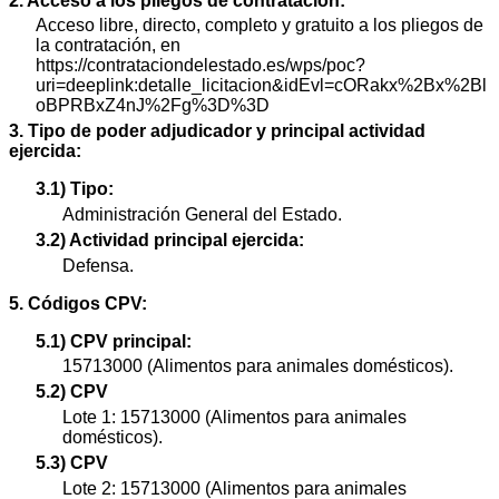
2. Acceso a los pliegos de contratación:
Acceso libre, directo, completo y gratuito a los pliegos de
la contratación, en
https://contrataciondelestado.es/wps/poc?
uri=deeplink:detalle_licitacion&idEvl=cORakx%2Bx%2Bl
oBPRBxZ4nJ%2Fg%3D%3D
3. Tipo de poder adjudicador y principal actividad
ejercida:
3.1) Tipo:
Administración General del Estado.
3.2) Actividad principal ejercida:
Defensa.
5. Códigos CPV:
5.1) CPV principal:
15713000 (Alimentos para animales domésticos).
5.2) CPV
Lote 1: 15713000 (Alimentos para animales
domésticos).
5.3) CPV
Lote 2: 15713000 (Alimentos para animales