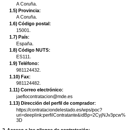
A Coruña.
1.5) Provincia:
A Coruña.
1.6) Código postal:
15001.
1.7) País:
España.
1.8) Código NUTS:
ES111.
1.9) Teléfono:
981124432.
1.10) Fax:
981124482.
1.11) Correo electrónico:
jaeflocontratacion@mde.es
1.13) Dirección del perfil de comprador:
https://contrataciondelestado.es/wps/poc?
uri=deeplink:perfilContratante&idBp=2CyjNJv3pcw%
3D