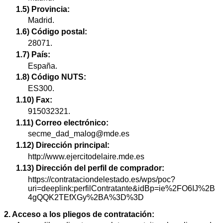
1.5) Provincia:
Madrid.
1.6) Código postal:
28071.
1.7) País:
España.
1.8) Código NUTS:
ES300.
1.10) Fax:
915032321.
1.11) Correo electrónico:
secme_dad_malog@mde.es
1.12) Dirección principal:
http://www.ejercitodelaire.mde.es
1.13) Dirección del perfil de comprador:
https://contrataciondelestado.es/wps/poc?
uri=deeplink:perfilContratante&idBp=ie%2FO6IJ%2B
4gQQK2TEfXGy%2BA%3D%3D
2. Acceso a los pliegos de contratación: