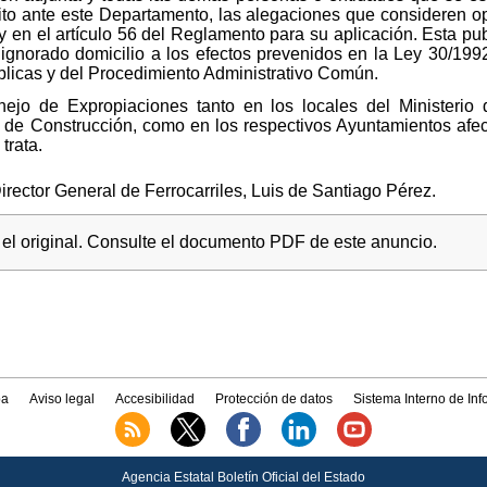
rito ante este Departamento, las alegaciones que consideren op
 en el artículo 56 del Reglamento para su aplicación. Esta publ
 ignorado domicilio a los efectos prevenidos en la Ley 30/19
blicas y del Procedimiento Administrativo Común.
ejo de Expropiaciones tanto en los locales del Ministerio
l de Construcción, como en los respectivos Ayuntamientos afec
trata.
Director General de Ferrocarriles, Luis de Santiago Pérez.
el original. Consulte el documento PDF de este anuncio.
a
Aviso legal
Accesibilidad
Protección de datos
Sistema Interno de In
Agencia Estatal Boletín Oficial del Estado