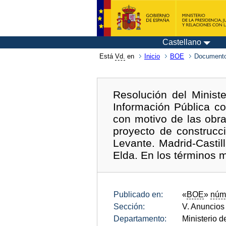
Castellano
Está
Vd.
en
Inicio
BOE
Documento
Resolución del Minist
Información Pública c
con motivo de las obra
proyecto de construcc
Levante. Madrid-Casti
Elda. En los términos 
Publicado en:
«
BOE
»
núm
Sección:
V. Anuncios
Departamento:
Ministerio 