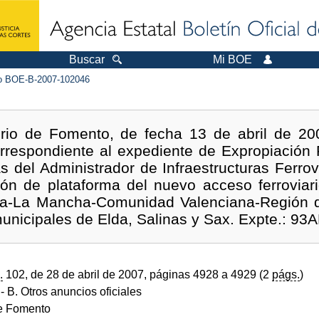
Buscar
Mi BOE
 BOE-B-2007-102046
erio de Fomento, de fecha 13 de abril de 20
orrespondiente al expediente de Expropiación 
s del Administrador de Infraestructuras Ferrovi
ión de plataforma del nuevo acceso ferroviari
lla-La Mancha-Comunidad Valenciana-Región 
municipales de Elda, Salinas y Sax. Expte.: 93
.
102, de 28 de abril de 2007, páginas 4928 a 4929 (2
págs.
)
- B. Otros anuncios oficiales
de Fomento