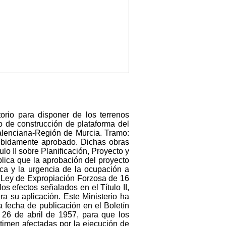
torio para disponer de los terrenos
o de construcción de plataforma del
alenciana-Región de Murcia. Tramo:
debidamente aprobado. Dichas obras
lo II sobre Planificación, Proyecto y
mplica que la aprobación del proyecto
ica y la urgencia de la ocupación a
la Ley de Expropiación Forzosa de 16
s efectos señalados en el Título II,
a su aplicación. Este Ministerio ha
a fecha de publicación en el Boletín
e 26 de abril de 1957, para que los
timen afectadas por la ejecución de