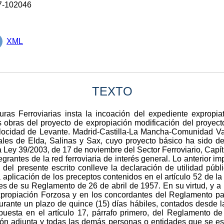
7-102046
XML
TEXTO
turas Ferroviarias insta la incoación del expediente expropia
s obras del proyecto de expropiación modificación del proyect
velocidad de Levante. Madrid-Castilla-La Mancha-Comunidad V
ales de Elda, Salinas y Sax, cuyo proyecto básico ha sido 
a Ley 39/2003, de 17 de noviembre del Sector Ferroviario, Capítu
egrantes de la red ferroviaria de interés general. Lo anterior i
del presente escrito conlleve la declaración de utilidad públ
a aplicación de los preceptos contenidos en el artículo 52 de 
 de su Reglamento de 26 de abril de 1957. En su virtud, y a lo
Expropiación Forzosa y en los concordantes del Reglamento par
durante un plazo de quince (15) días hábiles, contados desde l
spuesta en el artículo 17, párrafo primero, del Reglamento d
ación adjunta y todas las demás personas o entidades que se es