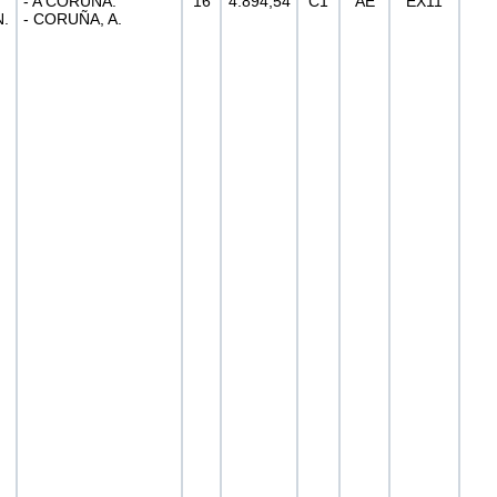
- A CORUÑA.
16
4.894,54
C1
AE
EX11
.
- CORUÑA, A.