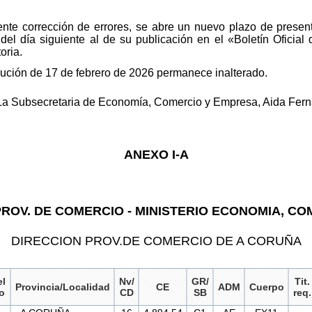
te corrección de errores, se abre un nuevo plazo de present
 del día siguiente al de su publicación en el «Boletín Oficial
oria.
olución de 17 de febrero de 2026 permanece inalterado.
–La Subsecretaria de Economía, Comercio y Empresa, Aida Fer
ANEXO I-A
 PROV. DE COMERCIO - MINISTERIO ECONOMIA, C
DIRECCION PROV.DE COMERCIO DE A CORUÑA
el
Nv/
GR/
Tit.
Provincia/Localidad
CE
ADM
Cuerpo
o
CD
SB
req.