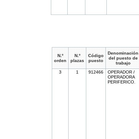
Denominación
N.º
N.º
Código
del puesto de
orden
plazas
puesto
trabajo
3
1
912466
OPERADOR /
OPERADORA
PERIFERICO.