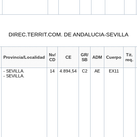
DIREC.TERRIT.COM. DE ANDALUCIA-SEVILLA
Nv/
GR/
Tit.
Provincia/Localidad
CE
ADM
Cuerpo
CD
SB
req.
- SEVILLA.
14
4.894,54
C2
AE
EX11
- SEVILLA.