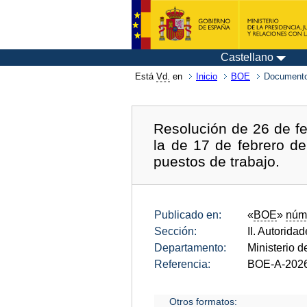
Castellano
Está
Vd.
en
Inicio
BOE
Documento
Resolución de 26 de fe
la de 17 de febrero d
puestos de trabajo.
Publicado en:
«
BOE
»
núm
Sección:
II. Autorida
Departamento:
Ministerio 
Referencia:
BOE-A-202
Otros formatos: