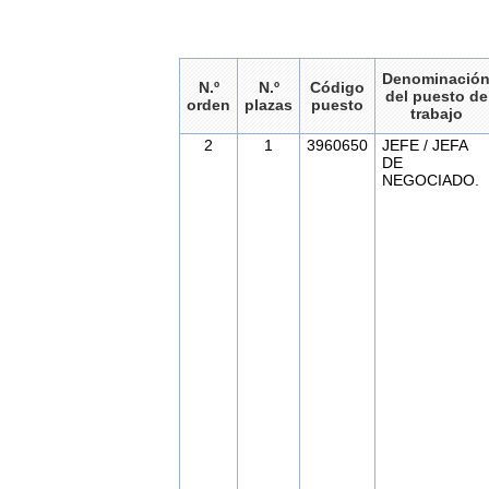
Denominació
N.º
N.º
Código
del puesto de
orden
plazas
puesto
trabajo
2
1
3960650
JEFE / JEFA
DE
NEGOCIADO.