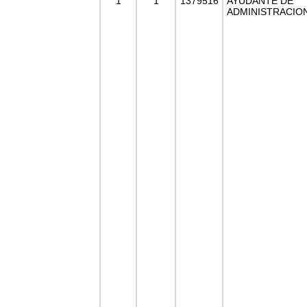
1
1
1379516
AYUDANTE DE
ADMINISTRACION