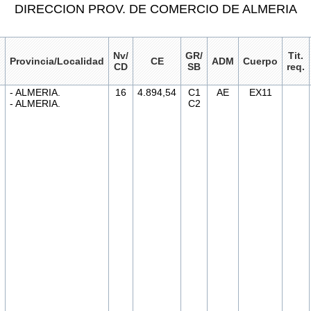
DIRECCION PROV. DE COMERCIO DE ALMERIA
n
Nv/
GR/
Tit.
Provincia/Localidad
CE
ADM
Cuerpo
CD
SB
req.
- ALMERIA.
16
4.894,54
C1
AE
EX11
- ALMERIA.
C2