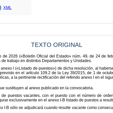
XML
TEXTO ORIGINAL
o de 2026 («Boletín Oficial del Estado» núm. 49, de 24 de fe
s de trabajo en distintos Departamentos y Unidades.
l anexo I («Listado de puestos») de dicha resolución, al habers
revisto en el artículo 109.2 de la Ley 39/2015, de 1 de octub
as, a la pertinente rectificación del referido anexo I en el sigu
que sustituyen al anexo publicado en la convocatoria.
do de puestos vacantes, con el puesto con el número de orde
gurar exclusivamente en el anexo I-B listado de puestos a result
xo I-B sólo se adjudicará cuando resulte vacante como consecu