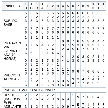
1
1
1
1
1
1
1
NIVELES
1
2
3
4
5
6
7
8
9
D
C
B
A
0
1
2
6
6
6
6
6
6
6
6
6
6
6
6
6
6
6
6
2
2
2
2
2
2
2
2
2
2
2
2
2
2
2
2
SUELDO
3
3
3
3
3
3
3
3
3
3
3
3
3
3
3
3
BASE.
,
,
,
,
,
,
,
,
,
,
,
,
,
,
,
,
7
7
7
7
7
7
7
7
7
7
7
7
7
7
7
7
6
6
6
6
6
6
6
6
6
6
6
6
6
6
6
6
1
1
1
1
1
1
1
.
.
.
.
.
.
.
9
8
7
6
5
5
4
4
4
PR.RAZON
8
7
6
4
3
2
1
9
7
5
3
6
1
9
7
2
VIAJE
0
2
1
9
7
4
1
2
4
5
6
7
5
1
0
2
GARANTIZ
6
6
1
2
1
4
6
,
,
,
,
,
,
,
,
,
ADA(70
,
,
,
,
,
,
,
4
1
2
0
8
0
2
1
4
HORAS)
0
5
2
1
7
8
3
4
1
3
0
1
3
8
9
0
3
3
2
4
8
4
1
2
2
2
1
1
1
1
1
1
9
8
7
6
6
6
5
3
2
1
9
8
6
4
3
1
PRECIO H.
,
,
,
,
,
,
,
,
,
,
,
,
,
,
,
,
ATÍPICAS.
9
3
4
7
4
1
5
7
7
2
6
0
3
6
0
5
4
7
7
8
6
9
6
6
2
0
3
5
8
9
6
0
PRECIO H. VUELO ADICIONALES
DESDE 71
2
2
2
2
2
2
1
1
1
1
9
7
6
5
4
3
(INCLUSIV
9
8
6
4
2
0
8
6
3
1
,
,
,
,
,
,
E) EN
,
,
,
,
,
,
,
,
,
,
5
7
1
4
8
3
ADELANTE
3
1
2
2
3
2
1
0
9
7