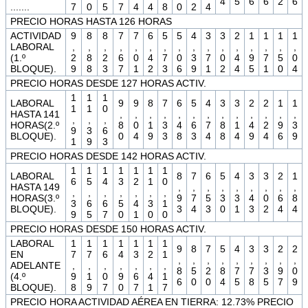
4
5
6
6
2
6
.......
7
0
5
7
4
4
8
0
2
4
PRECIO HORAS HASTA 126 HORAS
ACTIVIDAD
9
8
8
7
7
6
5
5
4
3
3
2
1
1
1
1
LABORAL
,
,
,
,
,
,
,
,
,
,
,
,
,
,
,
,
(1.º
2
8
2
6
0
4
7
0
3
7
0
4
9
7
5
0
BLOQUE).
9
8
3
7
1
2
3
6
9
1
2
4
5
1
0
4
PRECIO HORAS DESDE 127 HORAS ACTIV.
1
1
1
LABORAL
9
9
8
7
6
5
4
3
3
2
2
1
1
1
1
0
HASTA 141
,
,
,
,
,
,
,
,
,
,
,
,
,
,
,
,
HORAS(2.º
8
0
1
3
4
6
7
8
1
4
2
9
3
9
3
6
BLOQUE).
0
4
9
3
8
3
4
8
4
9
4
6
9
1
9
3
PRECIO HORAS DESDE 142 HORAS ACTIV.
1
1
1
1
1
1
1
LABORAL
8
7
6
5
4
3
3
2
1
6
5
4
3
2
1
0
HASTA 149
,
,
,
,
,
,
,
,
,
,
,
,
,
,
,
,
HORAS(3.º
9
7
5
3
3
4
0
6
8
3
6
6
5
4
3
1
BLOQUE).
3
4
3
0
1
3
2
4
4
9
5
7
0
1
0
0
PRECIO HORAS DESDE 150 HORAS ACTIV.
LABORAL
1
1
1
1
1
1
1
9
8
7
5
4
3
3
2
2
EN
7
7
6
4
3
2
1
,
,
,
,
,
,
,
,
,
ADELANTE
,
,
,
,
,
,
,
8
5
2
8
7
7
3
9
0
(4.º
9
1
0
9
6
4
1
6
0
0
4
5
8
5
7
9
BLOQUE).
8
9
7
0
7
1
7
PRECIO HORA ACTIVIDAD AÉREA EN TIERRA: 12.73% PRECIO