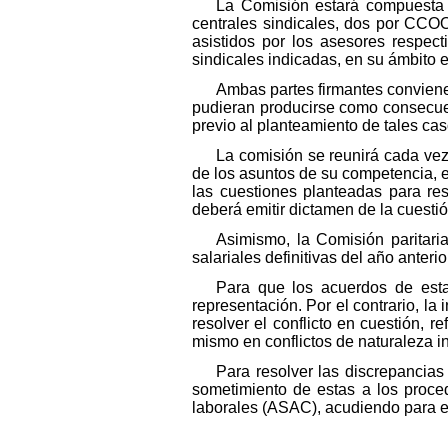
La Comisión estará compuesta p
centrales sindicales, dos por CCO
asistidos por los asesores respect
sindicales indicadas, en su ámbito e
Ambas partes firmantes convienen
pudieran producirse como consecuen
previo al planteamiento de tales cas
La comisión se reunirá cada vez 
de los asuntos de su competencia, e
las cuestiones planteadas para res
deberá emitir dictamen de la cuestió
Asimismo, la Comisión paritari
salariales definitivas del año anteri
Para que los acuerdos de esta
representación. Por el contrario, la 
resolver el conflicto en cuestión, re
mismo en conflictos de naturaleza in
Para resolver las discrepancias
sometimiento de estas a los proce
laborales (ASAC), acudiendo para el