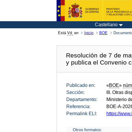
Castellano
Está
Vd.
en
Inicio
BOE
Documento
Resolución de 7 de may
y publica el Convenio c
Publicado en:
«
BOE
»
núm
Sección:
III. Otras di
Departamento:
Ministerio 
Referencia:
BOE-A-202
Permalink ELI:
https://www.
Otros formatos: