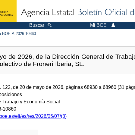
Buscar
Mi BOE
 BOE-A-2026-10860
o de 2026, de la Dirección General de Trabajo,
olectivo de Froneri Iberia, SL.
.
122, de 20 de mayo de 2026, páginas 68930 a 68960 (31
pág
sposiciones
de Trabajo y Economía Social
6-10860
boe.es/eli/es/res/2026/05/07/(3)