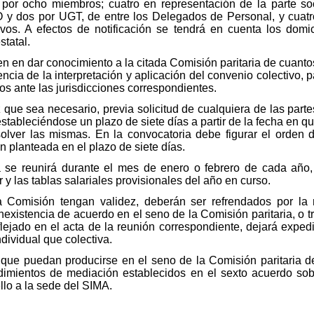
or ocho miembros; cuatro en representación de la parte soc
O y dos por UGT, de entre los Delegados de Personal, y cuatr
ivos. A efectos de notificación se tendrá en cuenta los domic
statal.
 en dar conocimiento a la citada Comisión paritaria de cuantos 
cia de la interpretación y aplicación del convenio colectivo, 
os ante las jurisdicciones correspondientes.
que sea necesario, previa solicitud de cualquiera de las parte
stableciéndose un plazo de siete días a partir de la fecha en q
olver las mismas. En la convocatoria debe figurar el orden de
n planteada en el plazo de siete días.
a se reunirá durante el mes de enero o febrero de cada año, 
or y las tablas salariales provisionales del año en curso.
 Comisión tengan validez, deberán ser refrendados por la
inexistencia de acuerdo en el seno de la Comisión paritaria, o t
flejado en el acta de la reunión correspondiente, dejará expedit
dividual que colectiva.
 que puedan producirse en el seno de la Comisión paritaria d
dimientos de mediación establecidos en el sexto acuerdo sob
lo a la sede del SIMA.