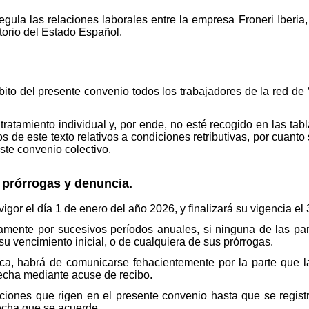
egula las relaciones laborales entre la empresa Froneri Iberia,
itorio del Estado Español.
o del presente convenio todos los trabajadores de la red de 
 tratamiento individual y, por ende, no esté recogido en las tab
los de este texto relativos a condiciones retributivas, por cuan
este convenio colectivo.
 prórrogas y denuncia.
igor el día 1 de enero del año 2026, y finalizará su vigencia e
tamente por sucesivos períodos anuales, si ninguna de las pa
u vencimiento inicial, o de cualquiera de sus prórrogas.
a, habrá de comunicarse fehacientemente por la parte que l
echa mediante acuse de recibo.
ciones que rigen en el presente convenio hasta que se regist
 fecha que se acuerde.