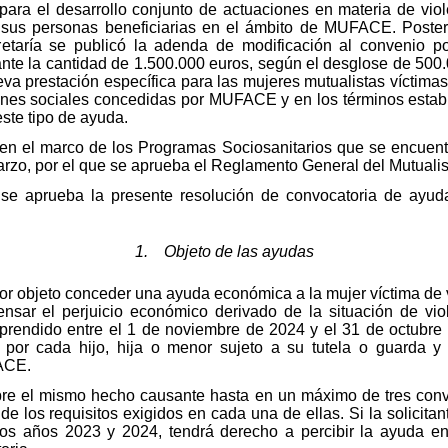
 para el desarrollo conjunto de actuaciones en materia de vio
 y sus personas beneficiarias en el ámbito de MUFACE. Poste
taría se publicó la adenda de modificación al convenio por
nte la cantidad de 1.500.000 euros, según el desglose de 500
eva prestación específica para las mujeres mutualistas víctimas
iones sociales concedidas por MUFACE y en los términos estab
ste tipo de ayuda.
 en el marco de los Programas Sociosanitarios que se encuentr
rzo, por el que se aprueba el Reglamento General del Mutualis
, se aprueba la presente resolución de convocatoria de ayu
1. Objeto de las ayudas
por objeto conceder una ayuda económica a la mujer víctima de 
ar el perjuicio económico derivado de la situación de vio
mprendido entre el 1 de noviembre de 2024 y el 31 de octubre
 por cada hijo, hija o menor sujeto a su tutela o guarda y
FACE.
bre el mismo hecho causante hasta en un máximo de tres conv
 de los requisitos exigidos en cada una de ellas. Si la solicita
los años 2023 y 2024, tendrá derecho a percibir la ayuda e