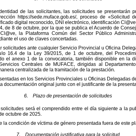
dentidad de las solicitantes, las solicitudes se presentarán 
ección https://sede.muface.gob.es/, proceso de «Solicitud 
ificado digital reconocido, DNI electrónico, identificación Cl
, de 8 de octubre, por la que se publica el Acuerdo de Consej
l@ve, la Plataforma Común del Sector Público Administrativ
diante el uso de claves concertadas.
r solicitudes ante cualquier Servicio Provincial u Oficina De
ículo 16.4 de la Ley 39/2015, de 1 de octubre, del Procedi
ndo el anexo 1 de la convocatoria, también disponible en la
s Servicios Centrales de MUFACE, dirigidas al Departament
era centralizada de la tramitación de la prestación.
resentadas en los Servicios Provinciales u Oficinas Delegadas
la documentación original junto con el justificante de la present
6. Plazo de presentación de solicitudes
solicitudes será el comprendido entre el día siguiente a la pu
 de octubre de 2025.
 la condición de víctima de género presentada fuera de este pl
7. Documentación justificativa para la solicitud