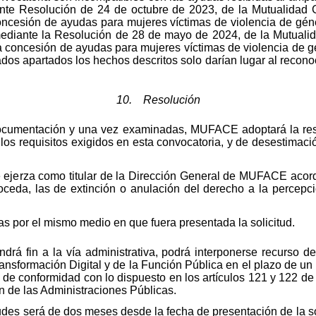
ante Resolución de 24 de octubre de 2023, de la Mutualidad G
oncesión de ayudas para mujeres víctimas de violencia de gén
mediante la Resolución de 28 de mayo de 2024, de la Mutuali
la concesión de ayudas para mujeres víctimas de violencia de g
dos apartados los hechos descritos solo darían lugar al recono
10. Resolución
 documentación y una vez examinadas, MUFACE adoptará la re
os requisitos exigidos en esta convocatoria, y de desestimaci
ejerza como titular de la Dirección General de MUFACE acorda
oceda, las de extinción o anulación del derecho a la percepci
as por el mismo medio en que fuera presentada la solicitud.
ndrá fin a la vía administrativa, podrá interponerse recurso 
Transformación Digital y de la Función Pública en el plazo de un
n, de conformidad con lo dispuesto en los artículos 121 y 122 de
 de las Administraciones Públicas.
itudes será de dos meses desde la fecha de presentación de la so