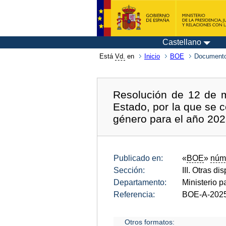
Castellano
Está
Vd.
en
Inicio
BOE
Documento
Resolución de 12 de m
Estado, por la que se 
género para el año 202
Publicado en:
«
BOE
»
núm
Sección:
III. Otras di
Departamento:
Ministerio p
Referencia:
BOE-A-202
Otros formatos: