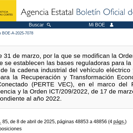
Buscar
Mi BOE
 BOE-A-2025-7078
 31 de marzo, por la que se modifican la Ord
ue se establecen las bases reguladoras para l
 de la cadena industrial del vehículo eléctrico
para la Recuperación y Transformación Econ
 Conectado (PERTE VEC), en el marco del 
iencia y la Orden ICT/209/2022, de 17 de marzo
pondiente al año 2022.
.
85, de 8 de abril de 2025, páginas 48853 a 48856 (4
págs.
)
sposiciones