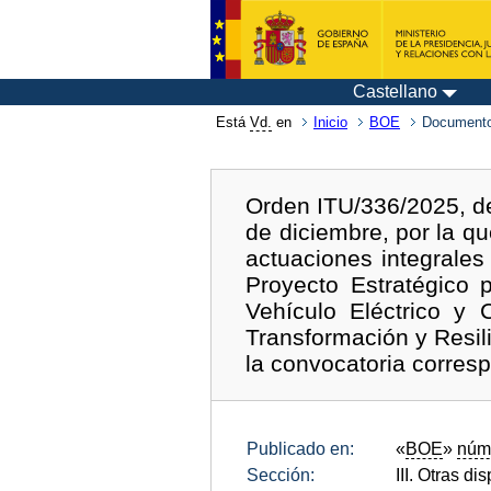
Castellano
Está
Vd.
en
Inicio
BOE
Documento
Orden ITU/336/2025, de
de diciembre, por la q
actuaciones integrales
Proyecto Estratégico 
Vehículo Eléctrico y
Transformación y Resil
la convocatoria corres
Publicado en:
«
BOE
»
núm
Sección:
III. Otras di