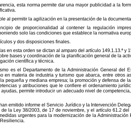
parencia, esta norma permite dar una mayor publicidad a la for
ficativa.
ple al permitir la agilización en la presentación de la documentac
cipio de proporcionalidad al contener la regulación impresc
mponiendo solo las condiciones que establece la normativa euro
ículos y dos disposiciones finales.
s en esta orden se dictan al amparo del artículo 149.1.13.ª y 1
obre bases y coordinación de la planificación general de la act
gación científica y técnica.
urismo es el Departamento de la Administración General del 
o en materia de industria y turismo que abarca, entre otros asp
 la pequeña y mediana empresa; la promoción y defensa de la p
tencias y atribuciones que le confiere el ordenamiento jurídi
 ayudas, permite introducir un adecuado nivel de competencia,
han emitido informe el Servicio Jurídico y la Intervención Del
.1 de la Ley 38/2003, de 17 de noviembre, y el artículo 61.2 de
medidas urgentes para la modernización de la Administración P
Resiliencia.