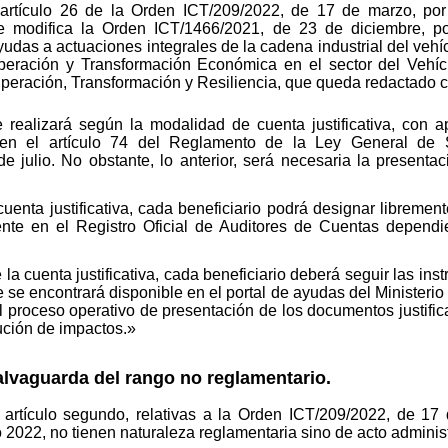
 artículo 26 de la Orden ICT/209/2022, de 17 de marzo, por
e modifica la Orden ICT/1466/2021, de 23 de diciembre, p
udas a actuaciones integrales de la cadena industrial del vehíc
uperación y Transformación Económica en el sector del Vehí
peración, Transformación y Resiliencia, que queda redactado 
e realizará según la modalidad de cuenta justificativa, con a
 en el artículo 74 del Reglamento de la Ley General de
 julio. No obstante, lo anterior, será necesaria la presentac
cuenta justificativa, cada beneficiario podrá designar libremen
iente en el Registro Oficial de Auditores de Cuentas dependie
la cuenta justificativa, cada beneficiario deberá seguir las ins
e se encontrará disponible en el portal de ayudas del Ministerio
el proceso operativo de presentación de los documentos justific
ución de impactos.»
vaguarda del rango no reglamentario.
l artículo segundo, relativas a la Orden ICT/209/2022, de 17
 2022, no tienen naturaleza reglamentaria sino de acto administ