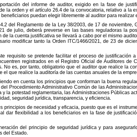
 aportación del informe de auditor, exigido en la fase de just
 de la orden y el artículo 26.4 de la convocatoria, relativo a l
 beneficiarios puedan elegir libremente al auditor para realizar 
o 74.2 del Reglamento de la Ley 38/2003, de 17 de noviembre,
1 de julio, deberá preverse en las bases reguladoras la pos
ón de la cuenta justificativa se llevará a cabo por el mismo audi
cesario modificar tanto la Orden ITC/1466/2021, de 23 de dic
ste requisito se pretende facilitar el proceso de justificación
ncuentren registrados en el Registro Oficial de Auditores de 
 No es, por tanto, obligatorio que el auditor que realice la co
el que realice la auditoría de las cuentas anuales de la empre
endo en cuenta los principios que conforman la buena regulaci
, del Procedimiento Administrativo Común de las Administracio
tiva y la potestad reglamentaria, las Administraciones Públicas 
dad, seguridad jurídica, transparencia, y eficiencia.
s principios de necesidad y eficacia, puesto que es el instrum
l dar flexibilidad a los beneficiarios en la fase de justificac
.
ración del principio de seguridad jurídica y para asegurarl
s del Estado.