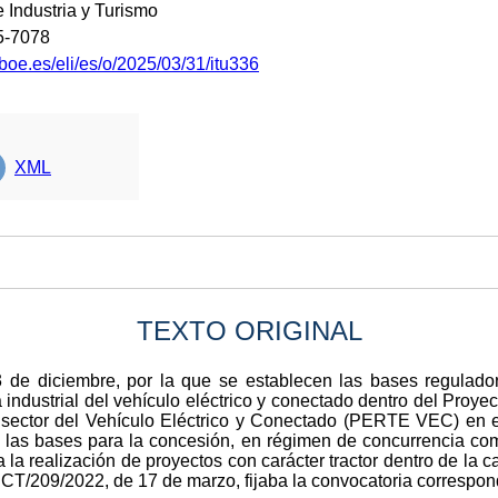
e Industria y Turismo
5-7078
boe.es/eli/es/o/2025/03/31/itu336
XML
TEXTO ORIGINAL
 de diciembre, por la que se establecen las bases regulado
 industrial del vehículo eléctrico y conectado dentro del Proye
sector del Vehículo Eléctrico y Conectado (PERTE VEC) en 
ba las bases para la concesión, en régimen de concurrencia co
a la realización de proyectos con carácter tractor dentro de la c
 ICT/209/2022, de 17 de marzo, fijaba la convocatoria correspon