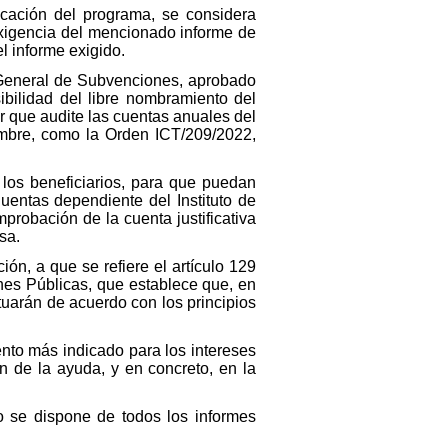
ificación del programa, se considera
a exigencia del mencionado informe de
el informe exigido.
 General de Subvenciones, aprobado
ibilidad del libre nombramiento del
tor que audite las cuentas anuales del
iembre, como la Orden ICT/209/2022,
 a los beneficiarios, para que puedan
Cuentas dependiente del Instituto de
mprobación de la cuenta justificativa
sa.
ón, a que se refiere el artículo 129
nes Públicas, que establece que, en
actuarán de acuerdo con los principios
ento más indicado para los intereses
ión de la ayuda, y en concreto, en la
o se dispone de todos los informes