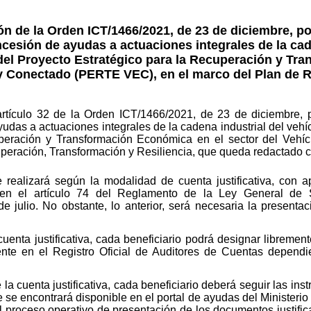
 de la Orden ICT/1466/2021, de 23 de diciembre, por
cesión de ayudas a actuaciones integrales de la cad
 del Proyecto Estratégico para la Recuperación y Tr
o y Conectado (PERTE VEC), en el marco del Plan de
artículo 32 de la Orden ICT/1466/2021, de 23 de diciembre, 
udas a actuaciones integrales de la cadena industrial del vehíc
uperación y Transformación Económica en el sector del Vehí
peración, Transformación y Resiliencia, que queda redactado 
e realizará según la modalidad de cuenta justificativa, con a
 en el artículo 74 del Reglamento de la Ley General de
 julio. No obstante, lo anterior, será necesaria la presentac
cuenta justificativa, cada beneficiario podrá designar libremen
iente en el Registro Oficial de Auditores de Cuentas dependie
la cuenta justificativa, cada beneficiario deberá seguir las ins
e se encontrará disponible en el portal de ayudas del Ministerio
el proceso operativo de presentación de los documentos justific