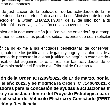
ución de impactos.
de justificación de la realización de las actividades de la in
ble desde la sede electrónica asociada del Ministerio de Industr
ecido en la Orden EHA/2261/2007, de 17 de julio, por la 
y telemáticos en la justificación de las subvenciones.
nica de la documentación justificativa, se entenderá que compre
iormente, como a las posibles subsanaciones que sean solicitad
rónica no exime a las entidades beneficiarias de conserva
 originales de los justificantes de gasto y pago y los informes de 
nto de presentar la cuenta justificativa según lo establecido e
sable del seguimiento o, al realizar las actividades de co
 Administración del Estado o el Tribunal de Cuentas.»
n de la Orden ICT/209/2022, de 17 de marzo, por la 
al año 2022, y se modifica la Orden ICT/1466/2021, d
adoras para la concesión de ayudas a actuaciones i
rico y conectado dentro del Proyecto Estratégico para
el sector del Vehículo Eléctrico y Conectado (PERT
ión y Resiliencia.