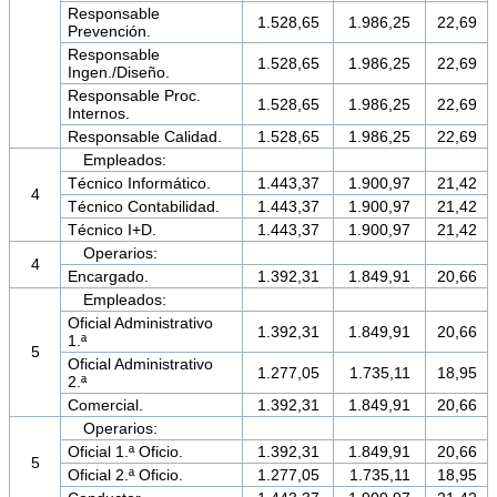
Responsable
1.528,65
1.986,25
22,69
Prevención.
Responsable
1.528,65
1.986,25
22,69
Ingen./Diseño.
Responsable Proc.
1.528,65
1.986,25
22,69
Internos.
Responsable Calidad.
1.528,65
1.986,25
22,69
Empleados:
Técnico Informático.
1.443,37
1.900,97
21,42
4
Técnico Contabilidad.
1.443,37
1.900,97
21,42
Técnico I+D.
1.443,37
1.900,97
21,42
Operarios:
4
Encargado.
1.392,31
1.849,91
20,66
Empleados:
Oficial Administrativo
1.392,31
1.849,91
20,66
1.ª
5
Oficial Administrativo
1.277,05
1.735,11
18,95
2.ª
Comercial.
1.392,31
1.849,91
20,66
Operarios:
Oficial 1.ª Oficio.
1.392,31
1.849,91
20,66
5
Oficial 2.ª Oficio.
1.277,05
1.735,11
18,95