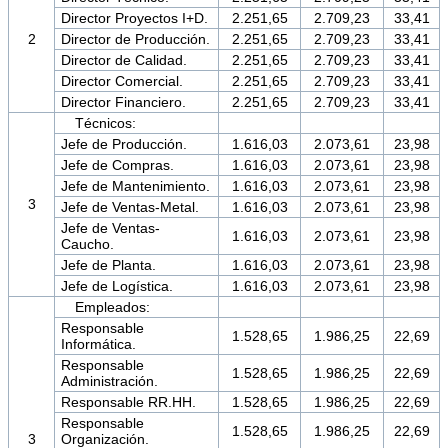
Director Proyectos I+D.
2.251,65
2.709,23
33,41
2
Director de Producción.
2.251,65
2.709,23
33,41
Director de Calidad.
2.251,65
2.709,23
33,41
Director Comercial.
2.251,65
2.709,23
33,41
Director Financiero.
2.251,65
2.709,23
33,41
Técnicos:
Jefe de Producción.
1.616,03
2.073,61
23,98
Jefe de Compras.
1.616,03
2.073,61
23,98
Jefe de Mantenimiento.
1.616,03
2.073,61
23,98
3
Jefe de Ventas-Metal.
1.616,03
2.073,61
23,98
Jefe de Ventas-
1.616,03
2.073,61
23,98
Caucho.
Jefe de Planta.
1.616,03
2.073,61
23,98
Jefe de Logística.
1.616,03
2.073,61
23,98
Empleados:
Responsable
1.528,65
1.986,25
22,69
Informática.
Responsable
1.528,65
1.986,25
22,69
Administración.
Responsable RR.HH.
1.528,65
1.986,25
22,69
Responsable
1.528,65
1.986,25
22,69
3
Organización.