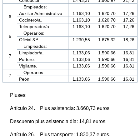
Conductor.
1.443,37
1.900,97
21,42
Empleados:
Auxiliar Administrativo.
1.163,10
1.620,70
17,26
6
Cocinero/a.
1.163,10
1.620,70
17,26
Teleoperador/a.
1.163,10
1.620,70
17,26
Operarios:
6
Oficial 3.ª
1.230,55
1.675,32
18,26
Empleados:
Limpiador/a.
1.133,06
1.590,66
16,81
7
Portero.
1.133,06
1.590,66
16,81
Vigilante.
1.133,06
1.590,66
16,81
Operarios:
7
Peón.
1.133,06
1.590,66
16,81
Pluses:
Artículo 24. Plus asistencia: 3.660,73 euros.
Descuento plus asistencia día: 14,81 euros.
Artículo 26. Plus transporte: 1.830,37 euros.