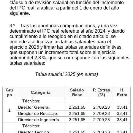
cláusula de revisión salarial en función del incremento
del IPC real, a aplicar a partir del 1 de enero del año
siguiente.
3.º Tras las oportunas comprobaciones, y una vez
determinado el IPC real referente al año 2024, y dando
cumplimiento a lo recogido en el citado artículo, se
procede a actualizar las tablas salariales para el
ejercicio 2025 y firmar las tablas salariales definitivas,
que suponen un incremento total sobre el ejercicio
anterior del 2,8 %, que se corresponde con las siguientes
tablas salariales:
Tabla salarial 2025 (en euros)
Gru
Salario
P. Extras
H.
Categoría
po
Base
(*3)
Extra
Técnicos:
Director General.
2.251,65
2.709,23
33,41
1
Director de Reciclaje.
2.251,65
2.709,23
33,41
Director de Ingeniería.
2.251,65
2.709,23
33,41
Técnicos:
Director Técnico.
2.251,65
2.709,23
33,41