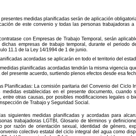
 presentes medidas planificadas serán de aplicación obligatori
ación de este convenio y todas las personas trabajadoras a l
contratase con Empresas de Trabajo Temporal, serán aplicable
 dichas empresas de trabajo temporal, durante el periodo de
ículo 11.1 de la Ley 14/1994 de 1 de junio.
lanificadas acordadas se aplicarán en todo el territorio del esta
 medidas planificadas acordadas tendrán la misma vigencia que
a del presente acuerdo, surtiendo plenos efectos desde esa fech
s Planificadas: La comisión paritaria del Convenio del Ciclo I
as medidas establecidas en el presente documento, cuando s
s, entre otras causas, por posibles modificaciones legales o b
 Inspección de Trabajo y Seguridad Social.
las siguientes medidas planificadas y acordadas para alcan
rsonas trabajadoras LGTBI, Glosario de términos y definicio
so por razón de orientación sexual, identidad de género, exp
onvenio colectivo estatal del ciclo integral del agua como disp