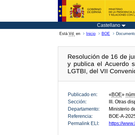
Castellano
Está
Vd.
en
Inicio
BOE
Documento
Resolución de 16 de jun
y publica el Acuerdo 
LGTBI, del VII Convenio 
Publicado en:
«
BOE
»
núm
Sección:
III. Otras di
Departamento:
Ministerio 
Referencia:
BOE-A-202
Permalink ELI:
https://www.