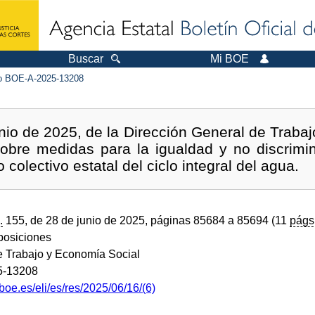
Buscar
Mi BOE
 BOE-A-2025-13208
io de 2025, de la Dirección General de Trabajo
sobre medidas para la igualdad y no discrimi
colectivo estatal del ciclo integral del agua.
.
155, de 28 de junio de 2025, páginas 85684 a 85694 (11
págs
sposiciones
de Trabajo y Economía Social
5-13208
boe.es/eli/es/res/2025/06/16/(6)