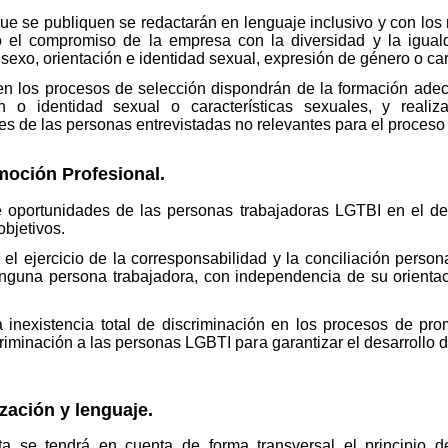
ue se publiquen se redactarán en lenguaje inclusivo y con los 
o el compromiso de la empresa con la diversidad y la igua
exo, orientación e identidad sexual, expresión de género o car
en los procesos de selección dispondrán de la formación adec
n o identidad sexual o características sexuales, y realiz
res de las personas entrevistadas no relevantes para el proceso
moción Profesional.
e oportunidades de las personas trabajadoras LGTBI en el des
objetivos.
el ejercicio de la corresponsabilidad y la conciliación perso
ninguna persona trabajadora, con independencia de su orientac
 inexistencia total de discriminación en los procesos de pro
riminación a las personas LGBTI para garantizar el desarrollo d
zación y lenguaje.
a se tendrá en cuenta de forma transversal el principio 