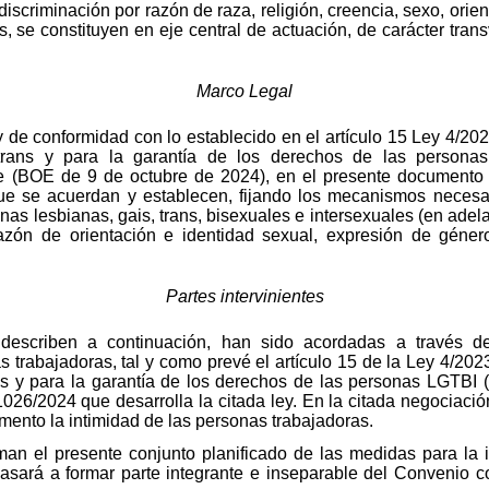
iscriminación por razón de raza, religión, creencia, sexo, orie
, se constituyen en eje central de actuación, de carácter trans
Marco Legal
y de conformidad con lo establecido en el artículo 15 Ley 4/202
trans y para la garantía de los derechos de las personas
 (BOE de 9 de octubre de 2024), en el presente documento s
ue se acuerdan y establecen, fijando los mecanismos necesa
onas lesbianas, gais, trans, bisexuales e intersexuales (en ade
razón de orientación e identidad sexual, expresión de género
Partes intervinientes
escriben a continuación, han sido acordadas a través de 
 trabajadoras, tal y como prevé el artículo 15 de la Ley 4/2023
ans y para la garantía de los derechos de las personas LGTB
 1026/2024 que desarrolla la citada ley. En la citada negociaci
ento la intimidad de las personas trabajadoras.
rman el presente conjunto planificado de las medidas para la 
ará a formar parte integrante e inseparable del Convenio cole