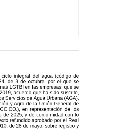
 ciclo integral del agua (código de
4, de 8 de octubre, por el que se
rsonas LGTBI en las empresas, que se
2019, acuerdo que ha sido suscrito,
los Servicios de Agua Urbana (AGA),
cción y Agro de la Unión General de
CC.OO.), en representación de los
o de 2025, y de conformidad con lo
texto refundido aprobado por el Real
10, de 28 de mayo, sobre registro y