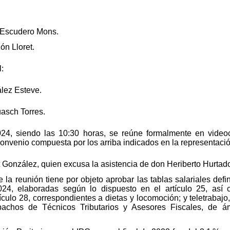
 Escudero Mons.
n Lloret.
:
lez Esteve.
asch Torres.
024, siendo las 10:30 horas, se reúne formalmente en video
Convenio compuesta por los arriba indicados en la representaci
t González, quien excusa la asistencia de don Heriberto Hurtad
e la reunión tiene por objeto aprobar las tablas salariales defi
2024, elaboradas según lo dispuesto en el artículo 25, así
ulo 28, correspondientes a dietas y locomoción; y teletrabajo,
achos de Técnicos Tributarios y Asesores Fiscales, de ám