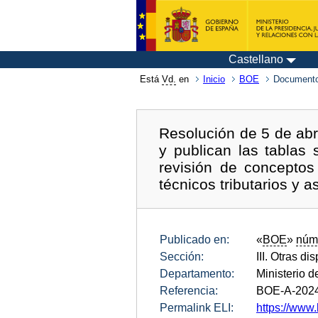
Castellano
Está
Vd.
en
Inicio
BOE
Documento
Resolución de 5 de abri
y publican las tablas 
revisión de conceptos
técnicos tributarios y a
Publicado en:
«
BOE
»
núm
Sección:
III. Otras di
Departamento:
Ministerio 
Referencia:
BOE-A-202
Permalink ELI:
https://www.