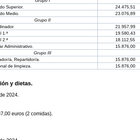
Grupo I
ado Superior.
24.475,51
ado Medio.
23.076,89
Grupo II
inador.
21.957,99
l 1.ª
19.580,43
l 2.ª
18.112,55
iar Administrativo.
15.876,00
Grupo III
dor/a, Repartidor/a.
15.876,00
nal de limpieza.
15.876,00
ón y dietas.
 de 2024.
37,00 euros (2 comidas).