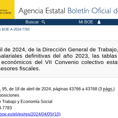
Buscar
Mi BOE
 BOE-A-2024-7783
l de 2024, de la Dirección General de Trabajo,
salariales definitivas del año 2023, las tablas
 económicos del VII Convenio colectivo est
sesores fiscales.
.
95, de 18 de abril de 2024, páginas 43766 a 43768 (3
págs.
)
sposiciones
de Trabajo y Economía Social
4-7783
boe.es/eli/es/res/2024/04/05/(10)