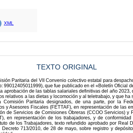
XML
TEXTO ORIGINAL
misión Paritaria del VII Convenio colectivo estatal para despach
o: 99012405011999), que fue publicado en el «Boletín Oficial d
 aprobación de las tablas salariales definitivas del año 2023, d
 relativos a las dietas y locomoción y al teletrabajo, y que ha 
a Comisión Paritaria designados, de una parte, por la Fe
os y Asesores Fiscales (FETTAF), en representación de las emp
ión de Servicios de Comisiones Obreras (CCOO Servicios) y F
n representación de los trabajadores, y de conformidad co
atuto de los Trabajadores, texto refundido aprobado por Real D
l Decreto 713/2010, de 28 de mayo, sobre registro y depósito