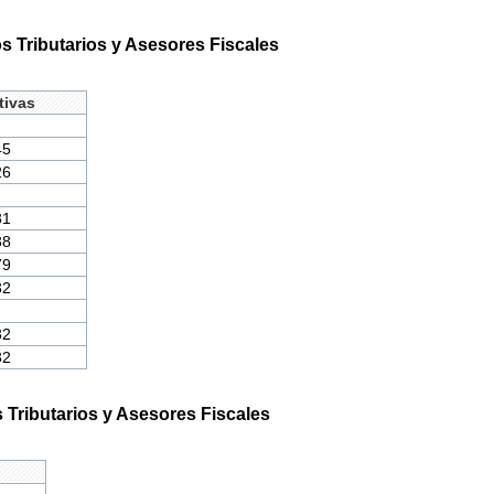
s Tributarios y Asesores Fiscales
tivas
45
26
31
38
79
32
32
32
 Tributarios y Asesores Fiscales