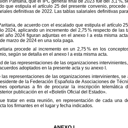
n Paritaria, que el IPC general final de 2023 fue del 3,1 %, se
o que estipula el artículo 25 del presente convenio, procede ah
riales definitivas de 2022. Las tablas salariales definitivas pa
ritaria, de acuerdo con el escalado que estipula el artículo 2
año 2024, aplicando un incremento del 2,75 % respecto de las ta
ra el año 2024 figuran adjuntas en el anexo I a esta misma act
 de marzo de 2024 en una sola paga.
Paritaria procede al incremento en un 2,75 % en los concep
nio, según se detalla en el anexo I a esta misma acta.
ad de las representaciones de las organizaciones intervinientes,
acuerdos adoptados en la presente acta y su anexo I.
 las representaciones de las organizaciones intervinientes, s
residente de la Federación Española de Asociaciones de Técnic
ones oportunas a fin de procurar la inscripción telemática 
rior publicación en el «Boletín Oficial del Estado».
e tratar en esta reunión, en representación de cada una de 
cta los firmantes en el lugar y fecha indicados.
ANEXO I