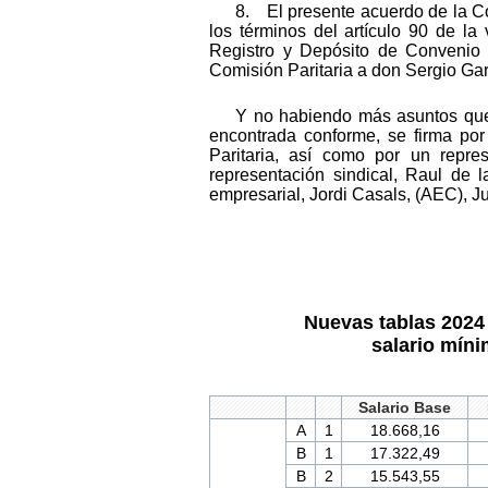
8. El presente acuerdo de la Com
los términos del artículo 90 de la
Registro y Depósito de Convenio
Comisión Paritaria a don Sergio Gar
Y no habiendo más asuntos que t
encontrada conforme, se firma por
Paritaria, así como por un repre
representación sindical, Raul de 
empresarial, Jordi Casals, (AEC),
Nuevas tablas 2024 
salario míni
Salario Base
A
1
18.668,16
B
1
17.322,49
B
2
15.543,55