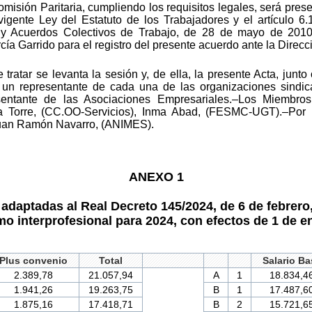
isión Paritaria, cumpliendo los requisitos legales, será prese
 vigente Ley del Estatuto de los Trabajadores y el artículo 6
 y Acuerdos Colectivos de Trabajo, de 28 de mayo de 2010
cía Garrido para el registro del presente acuerdo ante la Direc
ratar se levanta la sesión y, de ella, la presente Acta, junto
 un representante de cada una de las organizaciones sindi
sentante de las Asociaciones Empresariales.–Los Miembros
la Torre, (CC.OO-Servicios), Inma Abad, (FESMC-UGT).–Por 
 Juan Ramón Navarro, (ANIMES).
ANEXO 1
adaptadas al Real Decreto 145/2024, de 6 de febrero, p
mo interprofesional para 2024, con efectos de 1 de e
Plus convenio
Total
Salario Ba
2.389,78
21.057,94
A
1
18.834,4
1.941,26
19.263,75
B
1
17.487,6
1.875,16
17.418,71
B
2
15.721,6