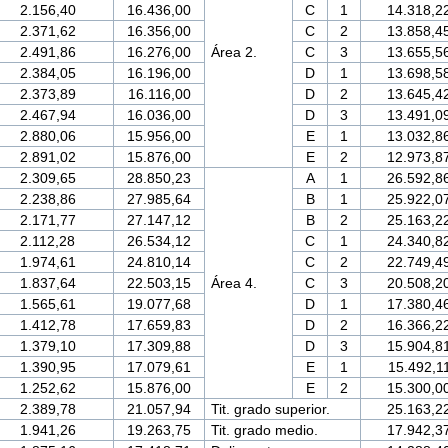
2.156,40
16.436,00
C
1
14.318,2
2.371,62
16.356,00
C
2
13.858,4
2.491,86
16.276,00
Área 2.
C
3
13.655,5
2.384,05
16.196,00
D
1
13.698,5
2.373,89
16.116,00
D
2
13.645,4
2.467,94
16.036,00
D
3
13.491,0
2.880,06
15.956,00
E
1
13.032,8
2.891,02
15.876,00
E
2
12.973,8
2.309,65
28.850,23
A
1
26.592,8
2.238,86
27.985,64
B
1
25.922,0
2.171,77
27.147,12
B
2
25.163,2
2.112,28
26.534,12
C
1
24.340,8
1.974,61
24.810,14
C
2
22.749,4
1.837,64
22.503,15
Área 4.
C
3
20.508,2
1.565,61
19.077,68
D
1
17.380,4
1.412,78
17.659,83
D
2
16.366,2
1.379,10
17.309,88
D
3
15.904,8
1.390,95
17.079,61
E
1
15.492,1
1.252,62
15.876,00
E
2
15.300,0
2.389,78
21.057,94
Tit. grado superior.
25.163,2
1.941,26
19.263,75
Tit. grado medio.
17.942,3