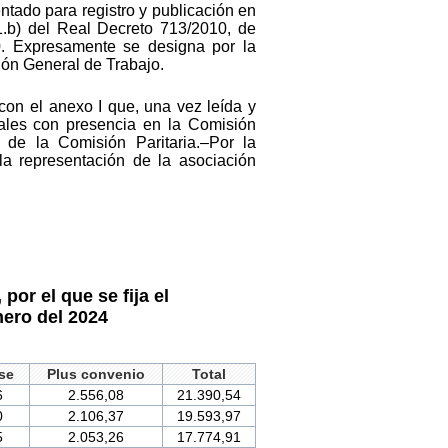
ntado para registro y publicación en
.1.b) del Real Decreto 713/2010, de
. Expresamente se designa por la
ción General de Trabajo.
 con el anexo I que, una vez leída y
cales con presencia en la Comisión
 de la Comisión Paritaria.–Por la
la representación de la asociación
or el que se fija el
nero del 2024
se
Plus convenio
Total
6
2.556,08
21.390,54
0
2.106,37
19.593,97
5
2.053,26
17.774,91