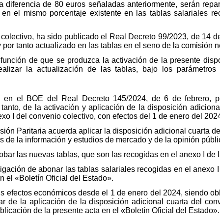
a diferencia de 80 euros señaladas anteriormente, serán repart
 en el mismo porcentaje existente en las tablas salariales r
colectivo, ha sido publicado el Real Decreto 99/2023, de 14 de f
 por tanto actualizado en las tablas en el seno de la comisión 
 función de que se produzca la activación de la presente dispo
alizar la actualización de las tablas, bajo los parámetros
n en el BOE del Real Decreto 145/2024, de 6 de febrero, po
 tanto, de la activación y aplicación de la disposición adiciona
exo I del convenio colectivo, con efectos del 1 de enero del 202
ión Paritaria acuerda aplicar la disposición adicional cuarta de
s de la información y estudios de mercado y de la opinión públi
obar las nuevas tablas, que son las recogidas en el anexo I de l
gación de abonar las tablas salariales recogidas en el anexo I
n el «Boletín Oficial del Estado».
 sus efectos económicos desde el 1 de enero del 2024, siendo o
r de la aplicación de la disposición adicional cuarta del co
licación de la presente acta en el «Boletín Oficial del Estado».