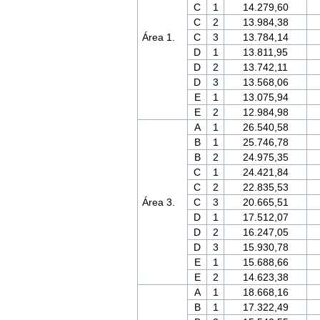
C
1
14.279,60
C
2
13.984,38
Área 1.
C
3
13.784,14
D
1
13.811,95
D
2
13.742,11
D
3
13.568,06
E
1
13.075,94
E
2
12.984,98
A
1
26.540,58
B
1
25.746,78
B
2
24.975,35
C
1
24.421,84
C
2
22.835,53
Área 3.
C
3
20.665,51
D
1
17.512,07
D
2
16.247,05
D
3
15.930,78
E
1
15.688,66
E
2
14.623,38
A
1
18.668,16
B
1
17.322,49