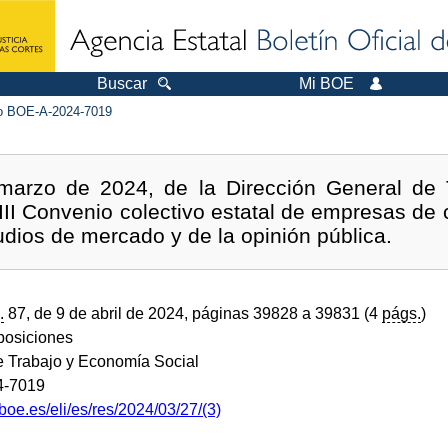
Buscar
Mi BOE
 BOE-A-2024-7019
marzo de 2024, de la Dirección General de T
VIII Convenio colectivo estatal de empresas de 
udios de mercado y de la opinión pública.
.
87, de 9 de abril de 2024, páginas 39828 a 39831 (4
págs.
)
sposiciones
de Trabajo y Economía Social
4-7019
boe.es/eli/es/res/2024/03/27/(3)