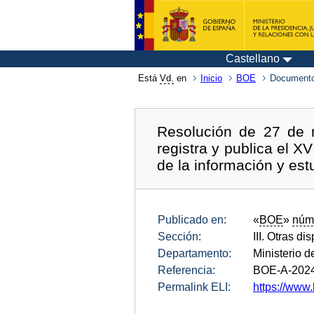
Castellano
Está
Vd.
en
Inicio
BOE
Documento
Resolución de 27 de 
registra y publica el X
de la información y est
Publicado en:
«
BOE
»
núm
Sección:
III. Otras di
Departamento:
Ministerio 
Referencia:
BOE-A-202
Permalink ELI:
https://www.