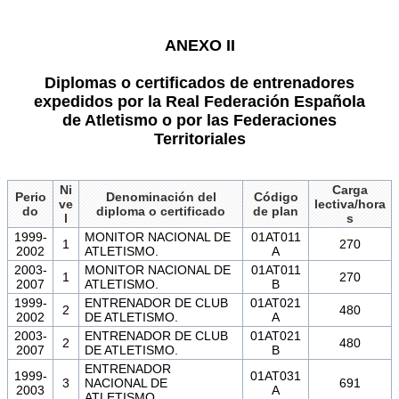
ANEXO II
Diplomas o certificados de entrenadores
expedidos por la Real Federación Española
de Atletismo o por las Federaciones
Territoriales
Ni
Carga
Perio
Denominación del
Código
ve
lectiva/hora
do
diploma o certificado
de plan
l
s
1999-
MONITOR NACIONAL DE
01AT011
1
270
2002
ATLETISMO.
A
2003-
MONITOR NACIONAL DE
01AT011
1
270
2007
ATLETISMO.
B
1999-
ENTRENADOR DE CLUB
01AT021
2
480
2002
DE ATLETISMO.
A
2003-
ENTRENADOR DE CLUB
01AT021
2
480
2007
DE ATLETISMO.
B
ENTRENADOR
1999-
01AT031
3
NACIONAL DE
691
2003
A
ATLETISMO.