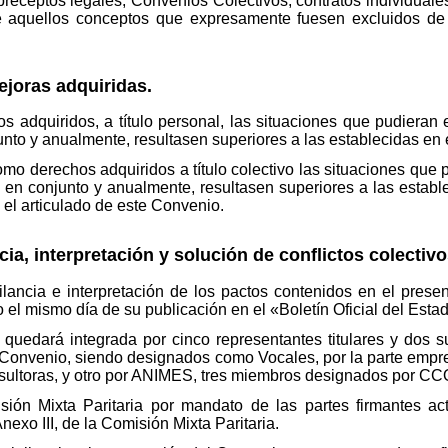
preceptos legales, Convenios Colectivos, contratos individuales
 aquellos conceptos que expresamente fuesen excluidos de 
ejoras adquiridas.
adquiridos, a título personal, las situaciones que pudieran ex
to y anualmente, resultasen superiores a las establecidas en 
derechos adquiridos a título colectivo las situaciones que pud
en conjunto y anualmente, resultasen superiores a las establ
el articulado de este Convenio.
ia, interpretación y solución de conflictos colectivo
ancia e interpretación de los pactos contenidos en el pres
do el mismo día de su publicación en el «Boletín Oficial del Esta
 quedará integrada por cinco representantes titulares y dos 
el Convenio, siendo designados como Vocales, por la parte empr
sultoras, y otro por ANIMES, tres miembros designados por CC
sión Mixta Paritaria por mandato de las partes firmantes a
exo III, de la Comisión Mixta Paritaria.