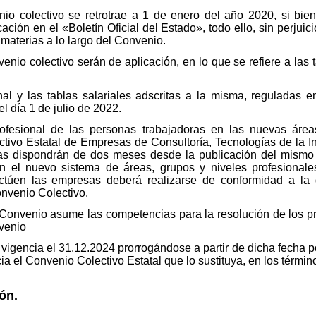
io colectivo se retrotrae a 1 de enero del año 2020, si bien,
cación en el «Boletín Oficial del Estado», todo ello, sin perjui
materias a lo largo del Convenio.
nio colectivo serán de aplicación, en lo que se refiere a las ta
nal y las tablas salariales adscritas a la misma, reguladas 
el día 1 de julio de 2022.
rofesional de las personas trabajadoras en las nuevas área
ectivo Estatal de Empresas de Consultoría, Tecnologías de la 
sas dispondrán de dos meses desde la publicación del mismo
n el nuevo sistema de áreas, grupos y niveles profesionale
fectúen las empresas deberá realizarse de conformidad a la 
onvenio Colectivo.
l Convenio asume las competencias para la resolución de los 
nvenio
 vigencia el 31.12.2024 prorrogándose a partir de dicha fecha p
ia el Convenio Colectivo Estatal que lo sustituya, en los término
ón.