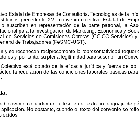
ctivo Estatal de Empresas de Consultoría, Tecnologías de la In
stituir el precedente XVII convenio colectivo Estatal de Em
lo suscriben en representación de la parte patronal, la A
Nacional para la Investigación de Marketing, Económica y Soci
atal de Servicios de Comisiones Obreras (CC.OO-Servicios) y 
General de Trabajadores (FeSMC-UGT).
 y se reconocen recíprocamente la representatividad requerida 
adores y, por tanto, su plena legitimidad para suscribir un Conve
olectivo está dotado de la eficacia jurídica y fuerza de obli
rácter, la regulación de las condiciones laborales básicas para
.
da.
e Convenio coinciden en utilizar en el texto un lenguaje de gé
plicación. No obstante, cuando el texto del convenio se refiere
blecidos.
.