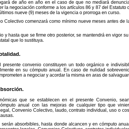
rogará de año en año en el caso de que no mediará denuncia
r la negociación conforme a los artículos 86 y 87 del Estatuto
últimos nueve (9) meses de la vigencia o prorroga en curso.
o Colectivo comenzará como mínimo nueve meses antes de la 
y hasta que se firme otro posterior, se mantendrá en vigor su c
atal que lo sustituya.
otalidad.
 presente convenio constituyen un todo orgánico e indivisibl
almente en su cómputo anual. En caso de nulidad sobreveni
omprometen a negociar y acordar la misma en aras de salvaguard
bsorción.
nómicas que se establecen en el presente Convenio, sean 
mputo anual con las mejoras de cualquier tipo que viniera
egal, Convenio Colectivo, laudo, contrato individual, uso o co
causas.
serán absorbibles, hasta donde alcancen y en cómputo anual,