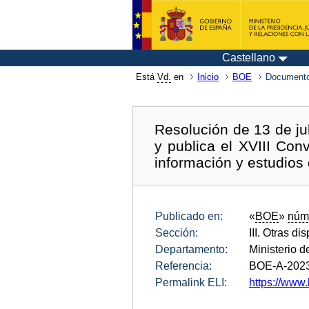
Castellano
Está
Vd.
en
Inicio
BOE
Documento
Resolución de 13 de jul
y publica el XVIII Con
información y estudios 
Publicado en:
«
BOE
»
núm
Sección:
III. Otras di
Departamento:
Ministerio 
Referencia:
BOE-A-202
Permalink ELI:
https://www.