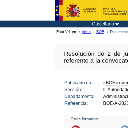
Castellano
Está
Vd.
en
Inicio
BOE
Documento
Resolución de 2 de ju
referente a la convocat
Publicado en:
«
BOE
»
núm
Sección:
II. Autorida
Departamento:
Administrac
Referencia:
BOE-A-202
Otros formatos: