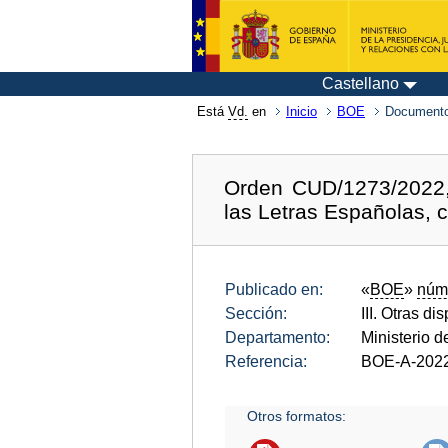
Castellano
Está
Vd.
en
Inicio
BOE
Documento
Orden CUD/1273/2022,
las Letras Españolas, 
Publicado en:
«
BOE
»
núm
Sección:
III. Otras di
Departamento:
Ministerio d
Referencia:
BOE-A-202
Otros formatos: