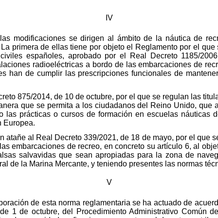
IV
las modificaciones se dirigen al ámbito de la náutica de rec
 La primera de ellas tiene por objeto el Reglamento por el qu
civiles españoles, aprobado por el Real Decreto 1185/2006
talaciones radioeléctricas a bordo de las embarcaciones de re
s han de cumplir las prescripciones funcionales de mantene
to 875/2014, de 10 de octubre, por el que se regulan las titul
anera que se permita a los ciudadanos del Reino Unido, que a
ndo las prácticas o cursos de formación en escuelas náuticas
n Europea.
ión atañe al Real Decreto 339/2021, de 18 de mayo, por el que s
as embarcaciones de recreo, en concreto su artículo 6, al objet
alsas salvavidas que sean apropiadas para la zona de nave
l de la Marina Mercante, y teniendo presentes las normas técn
V
boración de esta norma reglamentaria se ha actuado de acuerdo
, de 1 de octubre, del Procedimiento Administrativo Común de