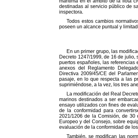
marítima en el ámbito de la flota c
destinadas al servicio público de 
inspectora.
Todos estos cambios normativo
poseen un alcance puntual y limitad
En un primer grupo, las modific
Decreto 1247/1999, de 16 de julio, 
puertos españoles, las referencias
anexos del Reglamento Delegado
Directiva 2009/45/CE del Parlamen
pasaje, en lo que respecta a las p
suprimiéndose, a la vez, los tres an
La modificación del Real Decret
marinos destinados a ser embarcado
ensayo utilizados con fines de eva
de la conformidad para convertir
2021/1206 de la Comisión, de 30 d
Europeo y del Consejo, sobre equipo
evaluación de la conformidad de lo
También, se modifican las norm