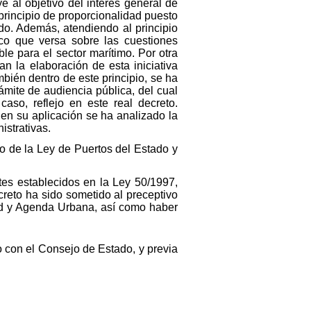
e al objetivo del interés general de
principio de proporcionalidad puesto
do. Además, atendiendo al principio
dico que versa sobre las cuestiones
le para el sector marítimo. Por otra
an la elaboración de esta iniciativa
bién dentro de este principio, se ha
rámite de audiencia pública, del cual
aso, reflejo en este real decreto.
 en su aplicación se ha analizado la
istrativas.
do de la Ley de Puertos del Estado y
tes establecidos en la Ley 50/1997,
creto ha sido sometido al preceptivo
idad y Agenda Urbana, así como haber
o con el Consejo de Estado, y previa