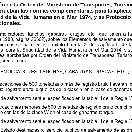
 de la Orden del Ministerio de Transportes, Turis
 aprueban las normas complementarias para la aplica
ad de la Vida Humana en el Mar, 1974, y su Protocolo
ionales.
olcadores, lanchas, gabarras, dragas, etc., que salen a la
 1983, página 26662), sobre los Elementos de salvamento que
mismos se hace en el capítulo I, regla 2, del capítulo III de
nal para la Seguridad de la Vida Humana en el Mar, 1974, y s
s, aprobadas por Orden del Ministerio de Transportes, Turism
guiente modo:
 REMOLCADORES, LANCHAS, GABARRAS, DRAGAS, ETC., 
caciones de 500 toneladas o más de registro bruto llevarán 
ual registro bruto, o que los de la clase Y en el caso de gabarra
de salvamento será el especificado en la tabla III de la Regla 1
aciones menores de 500 toneladas de registro bruto cumplirán
 o con las de la clase W en el caso de gabarras tanque.
de salvamento será el especificado en la tabla III de la Regla 1
stado destinadas al servicio público de salvamento de eslora 