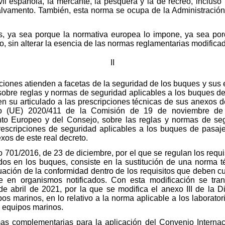
ivil española, la mercante, la pesquera y la de recreo, inclu
salvamento. También, esta norma se ocupa de la Administración
s, ya sea porque la normativa europea lo impone, ya sea po
o, sin alterar la esencia de las normas reglamentarias modifica
II
aciones atienden a facetas de la seguridad de los buques y sus
sobre reglas y normas de seguridad aplicables a los buques de
 en su articulado a las prescripciones técnicas de sus anexos 
 (UE) 2020/411 de la Comisión de 19 de noviembre de 
to Europeo y del Consejo, sobre las reglas y normas de se
rescripciones de seguridad aplicables a los buques de pasaje
exos de este real decreto.
o 701/2016, de 23 de diciembre, por el que se regulan los requ
s en los buques, consiste en la sustitución de una norma téc
luación de la conformidad dentro de los requisitos que deben c
se en organismos notificados. Con esta modificación se tra
e abril de 2021, por la que se modifica el anexo III de la D
s marinos, en lo relativo a la norma aplicable a los laborator
s equipos marinos.
as complementarias para la aplicación del Convenio Internac