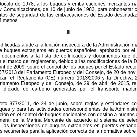
tocolo de 1978, a los buques y embarcaciones mercantes na
 y Comunicaciones, de 10 de junio de 1983, para cohonestar c
itos de seguridad de las embarcaciones de Estado destinadas
24 metros.
III
ficadas alude a la función inspectora de la Administración ma
e buques extranjeros en puertos españoles, aprobado por e
documentos a la lista de certificados y documentos que d
en el marco del reglamento, debido a las modificaciones de la 
l de 2009, sobre el control de los buques por el Estado rector 
7/2013 del Parlamento Europeo y del Consejo, de 20 de noviem
can el Reglamento (CE) número 1013/2006 y la Directiva 20
amento Europeo y del Consejo, de 29 de abril de 2015, relat
de dióxido de carbono generadas por el transporte marít
creto 877/2011, de 24 de junio, sobre reglas y estándares 
ues y para las actividades correspondientes de la Administr
cción en el control de buques nacionales con destino a puertos ex
eneral de la Marina Mercante de acuerdo al sistema de selecc
 las inspecciones de buques extranjeros en puertos españ
es recurrentes para la aplicación correcta de la normativa sobr