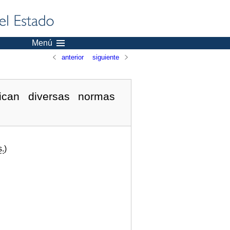
Menú
anterior
siguiente
ican diversas normas
s.
)