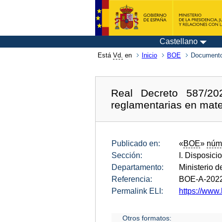
Castellano
Está
Vd.
en
Inicio
BOE
Documento
Real Decreto 587/20
reglamentarias en mate
Publicado en:
«
BOE
»
núm
Sección:
I. Disposici
Departamento:
Ministerio 
Referencia:
BOE-A-202
Permalink ELI:
https://www.
Otros formatos: