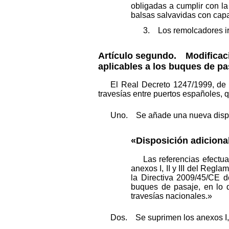
obligadas a cumplir con l
balsas salvavidas con capa
3. Los remolcadores irá
Artículo segundo.
Modificació
aplicables a los buques de pa
El Real Decreto 1247/1999, de 
travesías entre puertos españoles,
Uno. Se añade una nueva disposi
«Disposición adiciona
Las referencias efectua
anexos I, II y III del Reg
la Directiva 2009/45/CE d
buques de pasaje, en lo q
travesías nacionales.»
Dos. Se suprimen los anexos I, II