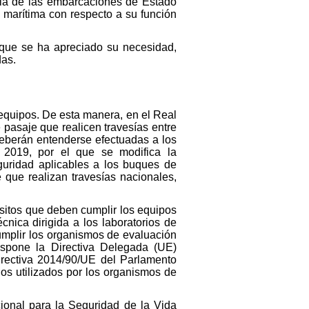
so la de las embarcaciones de Estado
 marítima con respecto a su función
rque se ha apreciado su necesidad,
das.
 equipos. De esta manera, en el Real
 pasaje que realicen travesías entre
deberán entenderse efectuadas a los
2019, por el que se modifica la
guridad aplicables a los buques de
 que realizan travesías nacionales,
isitos que deben cumplir los equipos
nica dirigida a los laboratorios de
umplir los organismos de evaluación
nspone la Directiva Delegada (UE)
irectiva 2014/90/UE del Parlamento
ios utilizados por los organismos de
ional para la Seguridad de la Vida