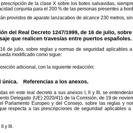
a prescripción de la clase X sobre los botes salvavidas, siem
cidad conjunta para el 200 % de las personas presentes a bord
n provistos de aparato lanzacabos de alcance 230 metros, sin 
n del Real Decreto 1247/1999, de 16 de julio, sobre
saje que realicen travesías entre puertos españoles.
16 de julio, sobre reglas y normas de seguridad aplicables a
 queda modificado como sigue:
ción adicional, con la siguiente redacción:
l única. Referencias a los anexos.
das en este real decreto a sus anexos I, II y III, se entenderá
lamento Delegado (UE) 2020/411 de la Comisión, de 19 de novie
el Parlamento Europeo y del Consejo, sobre las reglas y no
ue respecta a las prescripciones de seguridad aplicables a
 y III.