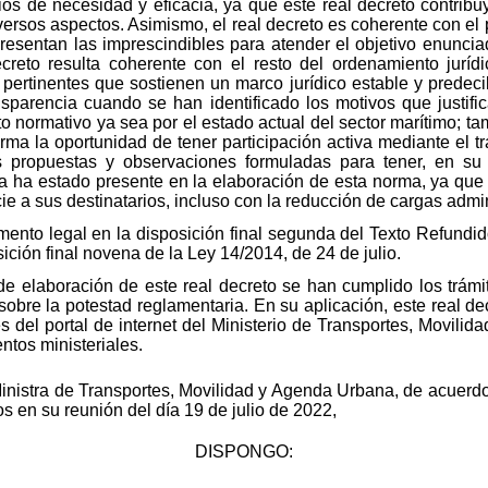
ios de necesidad y eficacia, ya que este real decreto contribuy
versos aspectos. Asimismo, el real decreto es coherente con el 
resentan las imprescindibles para atender el objetivo enuncia
ecreto resulta coherente con el resto del ordenamiento jurí
ertinentes que sostienen un marco jurídico estable y predecib
ansparencia cuando se han identificado los motivos que justific
 normativo ya sea por el estado actual del sector marítimo; tam
orma la oportunidad de tener participación activa mediante el t
 propuestas y observaciones formuladas para tener, en su c
cia ha estado presente en la elaboración de esta norma, ya que
ie a sus destinatarios, incluso con la reducción de cargas admin
amento legal en la disposición final segunda del Texto Refundi
ición final novena de la Ley 14/2014, de 24 de julio.
e elaboración de este real decreto se han cumplido los trámi
obre la potestad reglamentaria. En su aplicación, este real de
és del portal de internet del Ministerio de Transportes, Movil
ntos ministeriales.
 Ministra de Transportes, Movilidad y Agenda Urbana, de acuerd
s en su reunión del día 19 de julio de 2022,
DISPONGO: