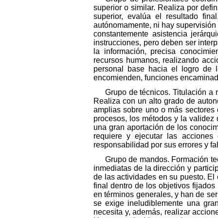
superior o similar. Realiza por def
superior, evalúa el resultado fin
autónomamente, ni hay supervisión 
constantemente asistencia jerárqu
instrucciones, pero deben ser interp
la información, precisa conocimi
recursos humanos, realizando acci
personal base hacia el logro de l
encomienden, funciones encaminadas
Grupo de técnicos. Titulación a
Realiza con un alto grado de auton
amplias sobre uno o más sectores 
procesos, los métodos y la validez d
una gran aportación de los conocim
requiere y ejecutar las acciones
responsabilidad por sus errores y fa
Grupo de mandos. Formación teór
inmediatas de la dirección y partici
de las actividades en su puesto. E
final dentro de los objetivos fijado
en términos generales, y han de ser 
se exige ineludiblemente una gran
necesita y, además, realizar accion