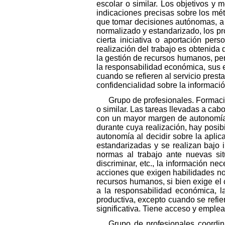
escolar o similar. Los objetivos y 
indicaciones precisas sobre los méto
que tomar decisiones autónomas, a e
normalizado y estandarizado, los pr
cierta iniciativa o aportación per
realización del trabajo es obtenida 
la gestión de recursos humanos, pe
la responsabilidad económica, sus err
cuando se refieren al servicio prest
confidencialidad sobre la informació
Grupo de profesionales. Formació
o similar. Las tareas llevadas a cab
con un mayor margen de autonomía e
durante cuya realización, hay posibi
autonomía al decidir sobre la apli
estandarizadas y se realizan bajo i
normas al trabajo ante nuevas sit
discriminar, etc., la información ne
acciones que exigen habilidades nor
recursos humanos, si bien exige el
a la responsabilidad económica, l
productiva, excepto cuando se refie
significativa. Tiene acceso y emplea
Grupo de profesionales coordin