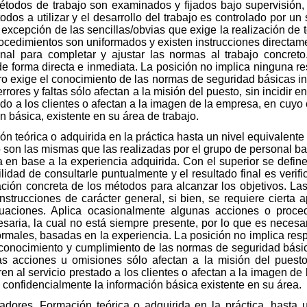
métodos de trabajo son examinados y fijados bajo supervisión, 
dos a utilizar y el desarrollo del trabajo es controlado por un 
xcepción de las sencillas/obvias que exige la realización de to
ocedimientos son uniformados y existen instrucciones directam
sonal para completar y ajustar las normas al trabajo concret
de forma directa e inmediata. La posición no implica ninguna re
ro exige el conocimiento de las normas de seguridad básicas i
ores y faltas sólo afectan a la misión del puesto, sin incidir e
ado a los clientes o afectan a la imagen de la empresa, en cuyo
n básica, existente en su área de trabajo.
n teórica o adquirida en la práctica hasta un nivel equivalent
o son las mismas que las realizadas por el grupo de personal ba
n base a la experiencia adquirida. Con el superior se define 
lidad de consultarle puntualmente y el resultado final es verif
cación concreta de los métodos para alcanzar los objetivos. L
nstrucciones de carácter general, si bien, se requiere cierta 
uaciones. Aplica ocasionalmente algunas acciones o proced
cesaria, la cual no está siempre presente, por lo que es necesa
males, basadas en la experiencia. La posición no implica resp
 conocimiento y cumplimiento de las normas de seguridad bási
as acciones u omisiones sólo afectan a la misión del puesto
ren al servicio prestado a los clientes o afectan a la imagen d
 confidencialmente la información básica existente en su área.
adores. Formación teórica o adquirida en la práctica, hasta 