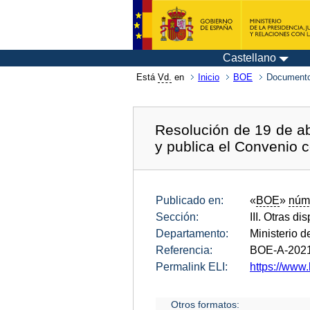
Castellano
Está
Vd.
en
Inicio
BOE
Documento
Resolución de 19 de abr
y publica el Convenio c
Publicado en:
«
BOE
»
núm
Sección:
III. Otras di
Departamento:
Ministerio 
Referencia:
BOE-A-202
Permalink ELI:
https://www.
Otros formatos: