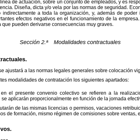
ínea de actuación, sobre un conjunto de empleados, y es respo
ncia. Diseña, dicta y/o vela por las normas de seguridad. Eco
a o indirectamente a toda la organización, y, además de poder
rtantes efectos negativos en el funcionamiento de la empresa
e la que pueden derivarse consecuencias muy graves.
Sección 2.ª Modalidades contractuales
ractuales.
 se ajustará a las normas legales generales sobre colocación 
ntes modalidades de contratación los siguientes apartados:
n el presente convenio colectivo se refieren a la realizac
e se aplicarán proporcionalmente en función de la jornada efecti
rutarán de las mismas licencias o permisos, vacaciones retribu
sos de formación, mismo régimen de comisiones sobre ventas, e
ivos.