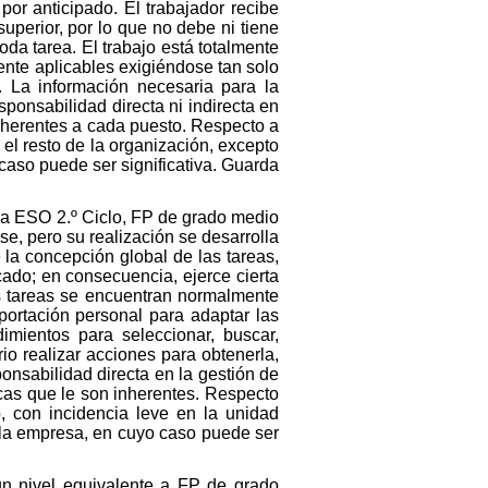
por anticipado. El trabajador recibe
superior, por lo que no debe ni tiene
da tarea. El trabajo está totalmente
ente aplicables exigiéndose tan solo
o. La información necesaria para la
sponsabilidad directa ni indirecta en
nherentes a cada puesto. Respecto a
n el resto de la organización, excepto
 caso puede ser significativa. Guarda
e a ESO 2.º Ciclo, FP de grado medio
se, pero su realización se desarrolla
la concepción global de las tareas,
icado; en consecuencia, ejerce cierta
as tareas se encuentran normalmente
aportación personal para adaptar las
imientos para seleccionar, buscar,
rio realizar acciones para obtenerla,
onsabilidad directa en la gestión de
cas que le son inherentes. Respecto
, con incidencia leve en la unidad
e la empresa, en cuyo caso puede ser
un nivel equivalente a FP de grado