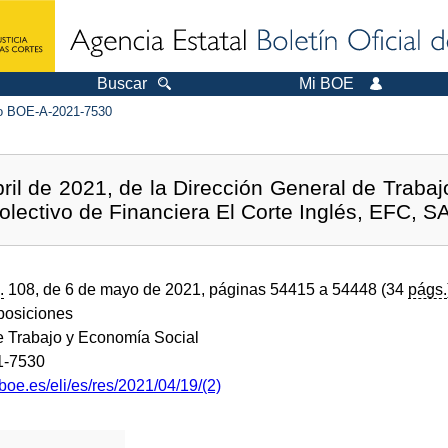
Buscar
Mi BOE
 BOE-A-2021-7530
il de 2021, de la Dirección General de Trabajo
olectivo de Financiera El Corte Inglés, EFC, SA
.
108, de 6 de mayo de 2021, páginas 54415 a 54448 (34
págs.
sposiciones
de Trabajo y Economía Social
1-7530
boe.es/eli/es/res/2021/04/19/(2)