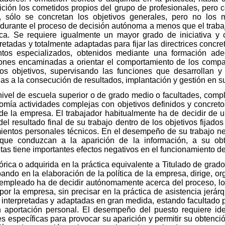
inición los cometidos propios del grupo de profesionales, pero
al, sólo se concretan los objetivos generales, pero no los
durante el proceso de decisión autónoma a menos que el trabaja
ica. Se requiere igualmente un mayor grado de iniciativa y 
retadas y totalmente adaptadas para fijar las directrices concre
entos especializados, obtenidos mediante una formación ad
ones encaminadas a orientar el comportamiento de los compa
os objetivos, supervisando las funciones que desarrollan 
 a la consecución de resultados, implantación y gestión en su
 nivel de escuela superior o de grado medio o facultades, com
omía actividades complejas con objetivos definidos y concretos
de la empresa. El trabajador habitualmente ha de decidir de
el resultado final de su trabajo dentro de los objetivos fijado
ientos personales técnicos. En el desempeño de su trabajo nece
 que conduzcan a la aparición de la información, a su ob
ltas tiene importantes efectos negativos en el funcionamiento d
ica o adquirida en la práctica equivalente a Titulado de grado
pando en la elaboración de la política de la empresa, dirige, o
l empleado ha de decidir autónomamente acerca del proceso, los
s por la empresa, sin precisar en la práctica de asistencia jerá
interpretadas y adaptadas en gran medida, estando facultado para
 aportación personal. El desempeño del puesto requiere iden
es específicas para provocar su aparición y permitir su obtenc