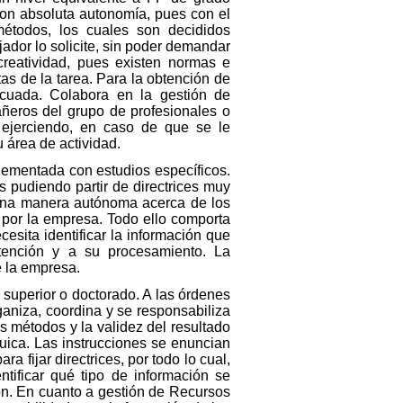
 con absoluta autonomía, pues con el
 métodos, los cuales son decididos
dor lo solicite, sin poder demandar
creatividad, pues existen normas e
tas de la tarea. Para la obtención de
ecuada. Colabora en la gestión de
ñeros del grupo de profesionales o
y ejerciendo, en caso de que se le
 área de actividad.
plementada con estudios específicos.
 pudiendo partir de directrices muy
 una manera autónoma acerca de los
s por la empresa. Todo ello comporta
sita identificar la información que
tención y a su procesamiento. La
e la empresa.
 superior o doctorado. A las órdenes
rganiza, coordina y se responsabiliza
 métodos y la validez del resultado
rquica. Las instrucciones se enuncian
 fijar directrices, por todo lo cual,
tificar qué tipo de información se
ión. En cuanto a gestión de Recursos