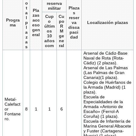
o
reserva
t
Plaza
militar
Pla
a
s
zas
Cup
Cu
l
reser
Progra
acc
o
po
p
va
Localización plazas
ma
eso
últim
R
l
disca
gen
os
M
a
paci
eral
10
ge
z
dad
años
ne
a
com
ral
s
Arsenal de Cádiz-Base
Naval de Rota (Rota-
Cádiz) (2 plazas).
Arsenal de Las Palmas
(Las Palmas de Gran
Canaria)(1 plaza).
Colegio de Huérfanos de
la Armada (Madrid) (1
plaza).
Escuela de
Metal-
Especialidades de la
Calefact
Armada «Antonio de
or
8
1
1
6
Escaño» (Ferrol-A
Fontane
Coruña) (1 plaza).
ro.
Escuela de Infantería de
Marina General Albacete
y Fuster (Cartagena-
Murcia) (1 plaza).