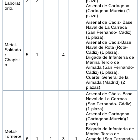
2
2
plaza).
Laborat
Arsenal de Cartagena
orio.
(Cartagena-Murcia) (1
plaza).
Arsenal de Cádiz- Base
Naval de La Carraca
(San Fernando- Cádiz)
(1 plaza).
Arsenal de Cádiz-Base
Metal-
Naval de Rota (Rota-
Soldado
Cádiz) (1 plaza).
r
5
1
4
Brigada de Infantería de
Chapist
Marina Tercio de
a.
Armada (San Fernando-
Cádiz) (1 plaza).
Cuartel General de la
Armada (Madrid) (2
plazas).
Arsenal de Cádiz- Base
Naval de La Carraca
(San Fernando- Cádiz)
(1 plaza).
Arsenal de Cartagena
(Cartagena-Murcia)(1
plaza).
Brigada de Infantería de
Metal-
Marina Tercio de
Tornero/
6
1
1
3
1
Armada (San Fernando-