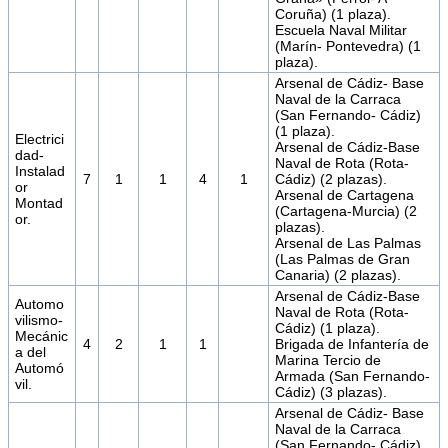
Coruña) (1 plaza).
Escuela Naval Militar
(Marín- Pontevedra) (1
plaza).
Arsenal de Cádiz- Base
Naval de la Carraca
(San Fernando- Cádiz)
(1 plaza).
Electrici
Arsenal de Cádiz-Base
dad-
Naval de Rota (Rota-
Instalad
7
1
1
4
1
Cádiz) (2 plazas).
or
Arsenal de Cartagena
Montad
(Cartagena-Murcia) (2
or.
plazas).
Arsenal de Las Palmas
(Las Palmas de Gran
Canaria) (2 plazas).
Arsenal de Cádiz-Base
Automo
Naval de Rota (Rota-
vilismo-
Cádiz) (1 plaza).
Mecánic
4
2
1
1
Brigada de Infantería de
a del
Marina Tercio de
Automó
Armada (San Fernando-
vil.
Cádiz) (3 plazas).
Arsenal de Cádiz- Base
Naval de la Carraca
(San Fernando- Cádiz)