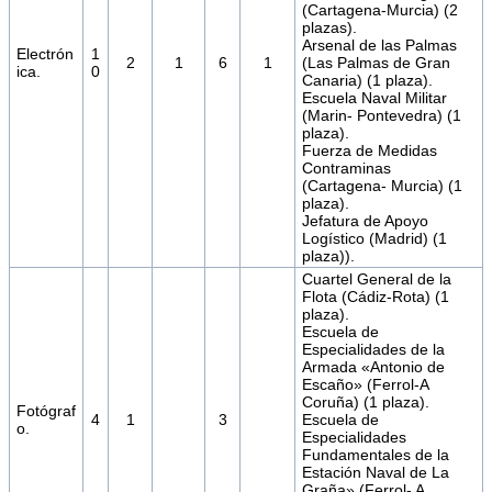
(Cartagena-Murcia) (2
plazas).
Arsenal de las Palmas
Electrón
1
2
1
6
1
(Las Palmas de Gran
ica.
0
Canaria) (1 plaza).
Escuela Naval Militar
(Marin- Pontevedra) (1
plaza).
Fuerza de Medidas
Contraminas
(Cartagena- Murcia) (1
plaza).
Jefatura de Apoyo
Logístico (Madrid) (1
plaza)).
Cuartel General de la
Flota (Cádiz-Rota) (1
plaza).
Escuela de
Especialidades de la
Armada «Antonio de
Escaño» (Ferrol-A
Coruña) (1 plaza).
Fotógraf
4
1
3
Escuela de
o.
Especialidades
Fundamentales de la
Estación Naval de La
Graña» (Ferrol- A