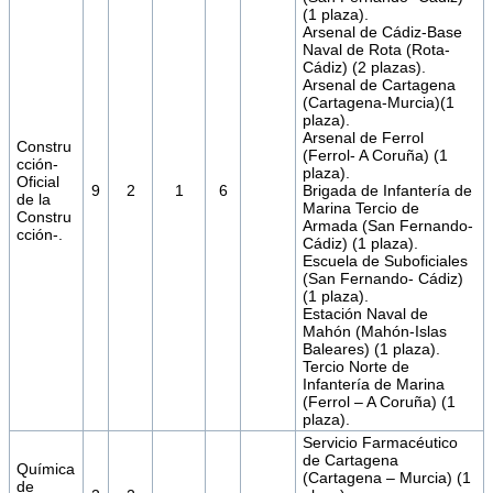
(1 plaza).
Arsenal de Cádiz-Base
Naval de Rota (Rota-
Cádiz) (2 plazas).
Arsenal de Cartagena
(Cartagena-Murcia)(1
plaza).
Arsenal de Ferrol
Constru
(Ferrol- A Coruña) (1
cción-
plaza).
Oficial
9
2
1
6
Brigada de Infantería de
de la
Marina Tercio de
Constru
Armada (San Fernando-
cción-.
Cádiz) (1 plaza).
Escuela de Suboficiales
(San Fernando- Cádiz)
(1 plaza).
Estación Naval de
Mahón (Mahón-Islas
Baleares) (1 plaza).
Tercio Norte de
Infantería de Marina
(Ferrol – A Coruña) (1
plaza).
Servicio Farmacéutico
de Cartagena
Química
(Cartagena – Murcia) (1
de