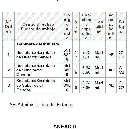
Có
Com
Ad
dig
plem
scri
N.º
N
Loc
Su
Centro directivo
o
.
p.
Ord
iv
alid
bg
Puesto de trabajo
pu
espe
Ad
en
el
ad
p.
est
cífic
mó
o
o
n.
Gabinete del Ministro
551
Secretario/Secretaria
1
7.73
Mad
C1
1
389
AE
de Director General.
7
1,08
rid.
C2
8
Secretario/Secretaria
551
1
6.64
Mad
C1
2
de Subdirector
389
AE
6
5,66
rid.
C2
General.
9
Secretario/Secretaria
551
1
6.64
Mad
C1
3
de Subdirector
390
AE
6
5,66
rid.
C2
General.
0
AE: Administración del Estado.
ANEXO II