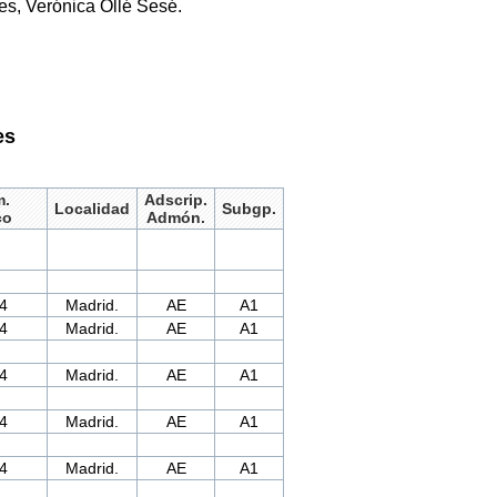
es, Verónica Ollé Sesé.
es
m.
Adscrip.
Localidad
Subgp.
co
Admón.
4
Madrid.
AE
A1
4
Madrid.
AE
A1
4
Madrid.
AE
A1
4
Madrid.
AE
A1
4
Madrid.
AE
A1