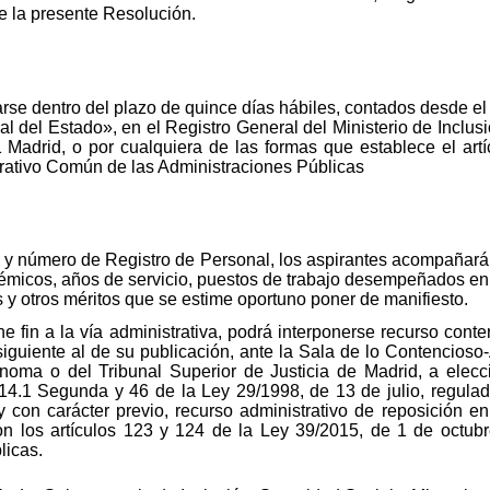
e la presente Resolución.
rse dentro del plazo de quince días hábiles, contados desde el 
al del Estado», en el Registro General del Ministerio de Inclus
Madrid, o por cualquiera de las formas que establece el art
trativo Común de las Administraciones Públicas
y número de Registro de Personal, los aspirantes acompañarán 
adémicos, años de servicio, puestos de trabajo desempeñados en 
 y otros méritos que se estime oportuno poner de manifiesto.
 fin a la vía administrativa, podrá interponerse recurso conte
guiente al de su publicación, ante la Sala de lo Contencioso-
oma o del Tribunal Superior de Justicia de Madrid, a elecció
y 14.1 Segunda y 46 de la Ley 29/1998, de 13 de julio, regula
 y con carácter previo, recurso administrativo de reposición 
n los artículos 123 y 124 de la Ley 39/2015, de 1 de octubr
licas.