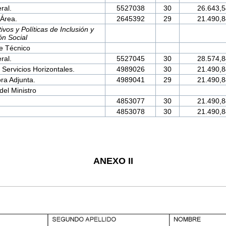
ral.
5527038
30
26.643,5
Área.
2645392
29
21.490,8
vos y Políticas de Inclusión y
ón Social
e Técnico
ral.
5527045
30
28.574,8
Servicios Horizontales.
4989026
30
21.490,8
ra Adjunta.
4989041
29
21.490,8
del Ministro
4853077
30
21.490,8
4853078
30
21.490,8
ANEXO II