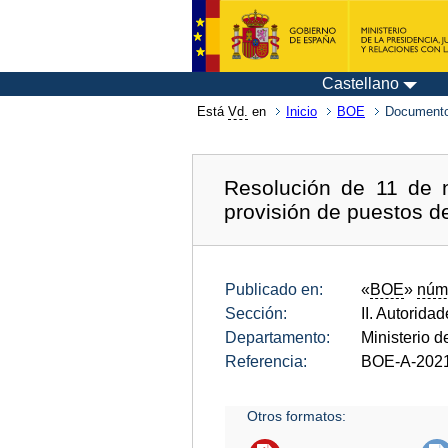
Castellano
Está
Vd.
en
Inicio
BOE
Documento
Resolución de 11 de 
provisión de puestos de
Publicado en:
«
BOE
»
núm
Sección:
II. Autorida
Departamento:
Ministerio d
Referencia:
BOE-A-202
Otros formatos: