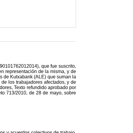
: 90101762012014), que fue suscrito,
en representación de la misma, y de
os de Kutxabank (ALE) que suman la
de los trabajadores afectados, y de
jadores, Texto refundido aprobado por
reto 713/2010, de 28 de mayo, sobre
os y acuerdos colectivos de trabajo,