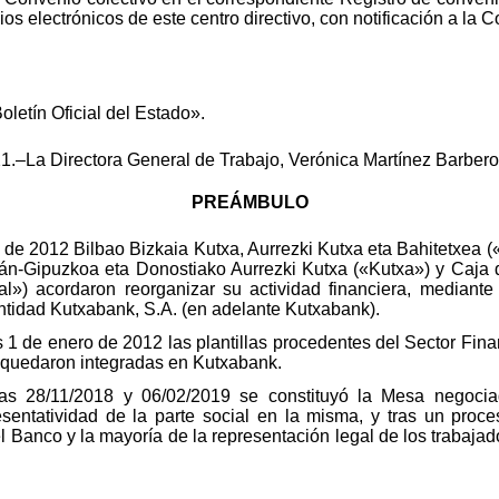
os electrónicos de este centro directivo, con notificación a la
oletín Oficial del Estado».
1.–La Directora General de Trabajo, Verónica Martínez Barbero
PREÁMBULO
 de 2012 Bilbao Bizkaia Kutxa, Aurrezki Kutxa eta Bahitetxea 
n-Gipuzkoa eta Donostiako Aurrezki Kutxa («Kutxa») y Caja d
al») acordaron reorganizar su actividad financiera, mediant
Entidad Kutxabank, S.A. (en adelante Kutxabank).
s 1 de enero de 2012 las plantillas procedentes del Sector Fin
, quedaron integradas en Kutxabank.
as 28/11/2018 y 06/02/2019 se constituyó la Mesa negociad
esentatividad de la parte social en la misma, y tras un proc
 Banco y la mayoría de la representación legal de los trabajado