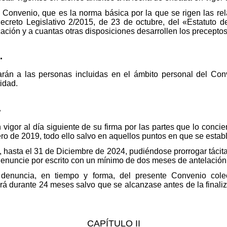
e Convenio, que es la norma básica por la que se rigen las re
ecreto Legislativo 2/2015, de 23 de octubre, del «Estatuto d
ación y a cuantas otras disposiciones desarrollen los preceptos 
.
rán a las personas incluidas en el ámbito personal del Con
tidad.
.
vigor al día siguiente de su firma por las partes que lo concier
nero de 2019, todo ello salvo en aquellos puntos en que se establ
 hasta el 31 de Diciembre de 2024, pudiéndose prorrogar tácitam
enuncie por escrito con un mínimo de dos meses de antelación 
denuncia, en tiempo y forma, del presente Convenio colec
erá durante 24 meses salvo que se alcanzase antes de la finali
CAPÍTULO II