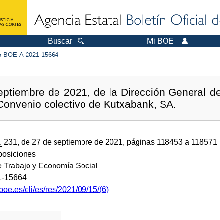
Buscar
Mi BOE
 BOE-A-2021-15664
ptiembre de 2021, de la Dirección General de
II Convenio colectivo de Kutxabank, SA.
.
231, de 27 de septiembre de 2021, páginas 118453 a 118571
sposiciones
de Trabajo y Economía Social
1-15664
boe.es/eli/es/res/2021/09/15/(6)