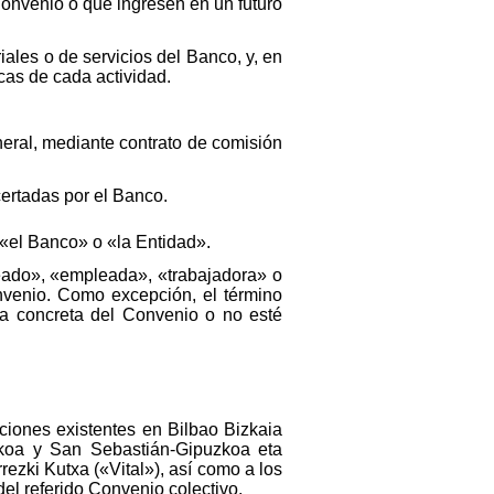
onvenio o que ingresen en un futuro
iales o de servicios del Banco, y, en
icas de cada actividad.
neral, mediante contrato de comisión
certadas por el Banco.
«el Banco» o «la Entidad».
pleado», «empleada», «trabajadora» o
venio. Como excepción, el término
ma concreta del Convenio o no esté
ciones existentes en Bilbao Bizkaia
koa y San Sebastián-Gipuzkoa eta
ezki Kutxa («Vital»), así como a los
el referido Convenio colectivo.