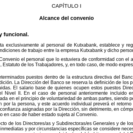
CAPÍTULO I
Alcance del convenio
 funcional.
ta exclusivamente al personal de Kutxabank, establece y re
condiciones de trabajo entre la empresa Kutxabank y dicho perso
onvenio el personal que lo estuviera de conformidad con el ar
, Estatuto de los Trabajadores, y, en todo caso, de modo expres
terminados puestos dentro de la estructura directiva del Ban
ición. La Dirección del Banco se reserva la definición de los pu
das. El salario base de quienes ocupen estos puestos Direct
l Nivel II. En el caso de personal anteriormente incluido 
ada en el principio de voluntariedad de ambas partes, siendo por 
 por la persona, y este acuerdo individual preverá el retorn
 confianza asignadas por la Dirección, sin detrimento, en cómp
o en caso de haber estado sujeta al Convenio.
cto de los Directores/as y Subdirectoras/es Generales y de los
nmediatas y por circunstancias específicas se considere neces