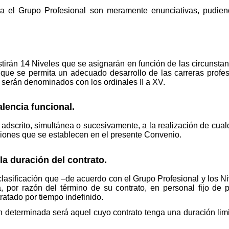
ra el Grupo Profesional son meramente enunciativas, pudien
istirán 14 Niveles que se asignarán en función de las circunst
a que se permita un adecuado desarrollo de las carreras profe
s serán denominados con los ordinales II a XV.
alencia funcional.
adscrito, simultánea o sucesivamente, a la realización de cual
ciones que se establecen en el presente Convenio.
la duración del contrato.
asificación que –de acuerdo con el Grupo Profesional y los Niv
, por razón del término de su contrato, en personal fijo de p
tratado por tiempo indefinido.
n determinada será aquel cuyo contrato tenga una duración lim