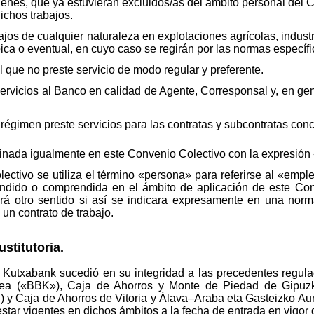
enes, que ya estuvieran excluidos/as del ámbito personal del C
dichos trabajos.
jos de cualquier naturaleza en explotaciones agrícolas, industr
ípica o eventual, en cuyo caso se regirán por las normas específ
l que no preste servicio de modo regular y preferente.
ervicios al Banco en calidad de Agente, Corresponsal y, en ge
régimen preste servicios para las contratas y subcontratas con
nada igualmente en este Convenio Colectivo con la expresión 
lectivo se utiliza el término «persona» para referirse al «em
ndido o comprendida en el ámbito de aplicación de este Con
drá otro sentido si así se indicara expresamente en una nor
 contrato de trabajo.
stitutoria.
 Kutxabank sucedió en su integridad a las precedentes regula
txea («BBK»), Caja de Ahorros y Monte de Piedad de Gipuz
 y Caja de Ahorros de Vitoria y Álava–Araba eta Gasteizko Aurr
tar vigentes en dichos ámbitos a la fecha de entrada en vigor d