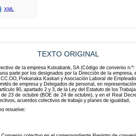
XML
TEXTO ORIGINAL
 colectivo de la empresa Kutxabank, SA (Código de convenio n.º
na parte por los designados por la Dirección de la empresa, 
 de CC.OO, Pixkanaka Kaskari y Asociación Laboral de Emplead
ités de empresa y Delegados de personal, en representación 
rtículo 90, apartado 2 y 3, de la Ley del Estatuto de los Traba
, de 23 de octubre (BOE de 24 de octubre), y en el Real Dec
ectivos, acuerdos colectivos de trabajo y planes de igualdad,
eo resuelve:
o Convenio colectivo en el correspondiente Registro de conveni