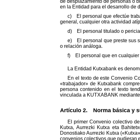
de desplazamiento de personas o bi
en la Entidad para el desarrollo de 
c) El personal que efectúe traba
general, cualquier otra actividad at
d) El personal titulado o pericia
e) El personal que preste sus s
o relación análoga.
f) El personal que en cualquier 
La Entidad Kutxabank es denomi
En el texto de este Convenio Co
«trabajador» de Kutxabank compre
persona contenido en el texto ten
vinculada a KUTXABANK mediante un
Artículo 2. Norma básica y su
El primer Convenio colectivo de
Kutxa, Aurrezki Kutxa eta Bahite
Donostiako Aurrezki Kutxa («Kutxa»)
convenios colectivos que pudieran es