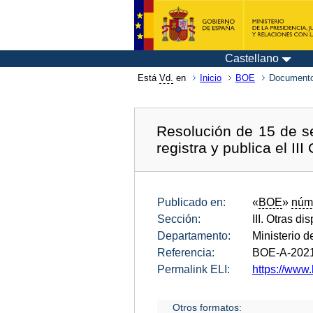
Castellano
Está
Vd.
en
Inicio
BOE
Documento
Resolución de 15 de se
registra y publica el I
Publicado en:
«
BOE
»
núm
Sección:
III. Otras di
Departamento:
Ministerio 
Referencia:
BOE-A-202
Permalink ELI:
https://www.
Otros formatos: