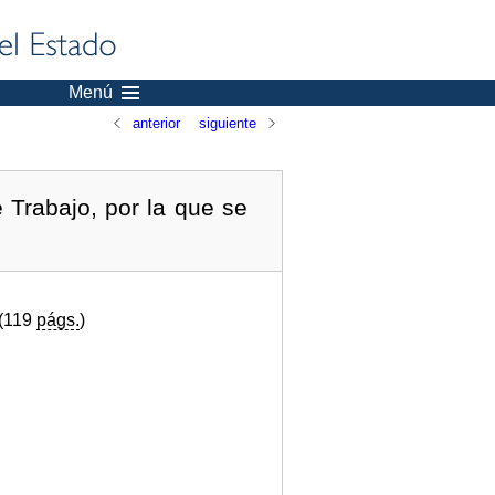
Menú
anterior
siguiente
 Trabajo, por la que se
 (119
págs.
)