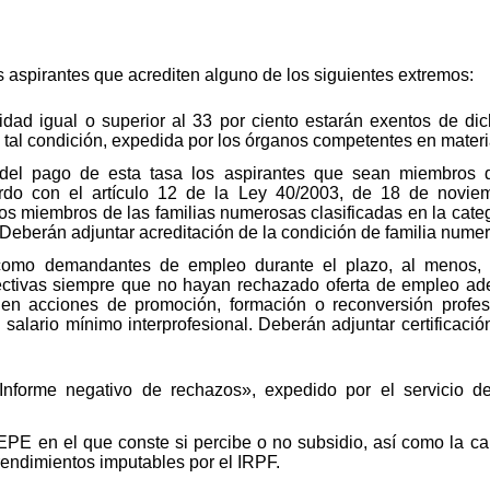
 aspirantes que acrediten alguno de los siguientes extremos:
idad igual o superior al 33 por ciento estarán exentos de d
 de tal condición, expedida por los órganos competentes en materi
 del pago de esta tasa los aspirantes que sean miembros 
erdo con el artículo 12 de la Ley 40/2003, de 18 de noviem
s miembros de las familias numerosas clasificadas en la catego
 Deberán adjuntar acreditación de la condición de familia nume
como demandantes de empleo durante el plazo, al menos, 
lectivas siempre que no hayan rechazado oferta de empleo a
da, en acciones de promoción, formación o reconversión profe
salario mínimo interprofesional. Deberán adjuntar certificaci
 Informe negativo de rechazos», expedido por el servicio 
SEPE en el que conste si percibe o no subsidio, así como la ca
/rendimientos imputables por el IRPF.