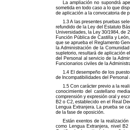
La ampliación no supondrá aper
sometida en todo caso a lo que dis
de aplicación a la convocatoria de p
1.3 A las presentes pruebas sele
refundido de la Ley del Estatuto B
Universidades, la Ley 30/1984, de 2
Función Pública de Castilla y León,
que se aprueba el Reglamento Genera
la Administración de la Comunidad 
supletorio, resultará de aplicación
del Personal al servicio de la Admi
Funcionarios civiles de la Administ
1.4 El desempeño de los puesto
de Incompatibilidades del Personal a
1.5 Con carácter previo a la rea
conocimiento del castellano medi
comprensión y expresión oral y escr
B2 o C2, establecido en el Real De
Lengua Extranjera. La prueba se cal
de la fase de oposición.
Están exentos de la realizació
como Lengua Extranjera, nivel B2 