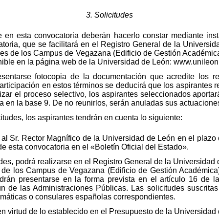
3. Solicitudes
 en esta convocatoria deberán hacerlo constar mediante ins
oria, que se facilitará en el Registro General de la Universi
iares de los Campus de Vegazana (Edificio de Gestión Académica
nible en la página web de la Universidad de León: www.unileon
esentarse fotocopia de la documentación que acredite los req
articipación en estos términos se deducirá que los aspirantes r
lizar el proceso selectivo, los aspirantes seleccionados aporta
la en la base 9. De no reunirlos, serán anuladas sus actuaciones
citudes, los aspirantes tendrán en cuenta lo siguiente:
án al Sr. Rector Magnífico de la Universidad de León en el plazo
 de esta convocatoria en el «Boletín Oficial del Estado».
udes, podrá realizarse en el Registro General de la Universidad
es de los Campus de Vegazana (Edificio de Gestión Académica)
podrán presentarse en la forma prevista en el artículo 16 de 
 de las Administraciones Públicas. Las solicitudes suscritas
lomáticas o consulares españolas correspondientes.
 virtud de lo establecido en el Presupuesto de la Universidad 