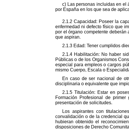
c) Las personas incluidas en el 
por España en los que sea de aplicac
2.1.2 Capacidad: Poseer la cap
enfermedad ni defecto físico que i
por el órgano competente deberán ac
que aspiran.
2.1.3 Edad: Tener cumplidos diec
2.1.4 Habilitación: No haber si
Públicas o de los Organismos Const
especial para empleos o cargos públ
mismo Cuerpo, Escala o Especialida
En caso de ser nacional de otr
disciplinaria o equivalente que imp
2.1.5 Titulación: Estar en pos
Formación Profesional de primer 
presentación de solicitudes.
Los aspirantes con titulacion
convalidación o de la credencial qu
hubieran obtenido el reconocimien
disposiciones de Derecho Comunita