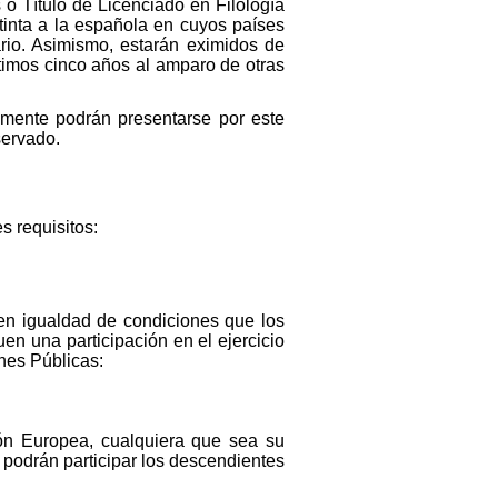
 o Título de Licenciado en Filología
tinta a la española en cuyos países
ario. Asimismo, estarán eximidos de
ltimos cinco años al amparo de otras
amente podrán presentarse por este
servado.
s requisitos:
 en igualdad de condiciones que los
en una participación en el ejercicio
ones Públicas:
ón Europea, cualquiera que sea su
podrán participar los descendientes