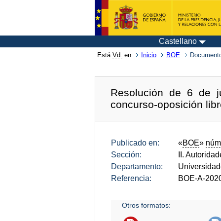
Castellano
Está
Vd.
en
Inicio
BOE
Documento
Resolución de 6 de j
concurso-oposición libr
Publicado en:
«
BOE
»
núm
Sección:
II. Autorida
Departamento:
Universida
Referencia:
BOE-A-202
Otros formatos: