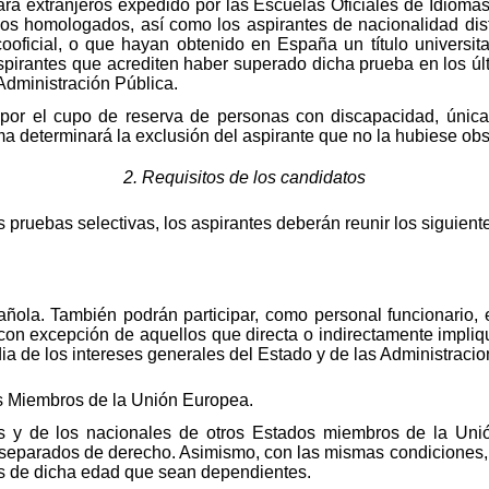
ara extranjeros expedido por las Escuelas Oficiales de Idiomas
os homologados, así como los aspirantes de nacionalidad dis
 cooficial, o que hayan obtenido en España un título universit
aspirantes que acrediten haber superado dicha prueba en los ú
Administración Pública.
ar por el cupo de reserva de personas con discapacidad, únic
a determinará la exclusión del aspirante que no la hubiese ob
2. Requisitos de los candidatos
 pruebas selectivas, los aspirantes deberán reunir los siguiente
añola. También podrán participar, como personal funcionario,
on excepción de aquellos que directa o indirectamente impliqu
dia de los intereses generales del Estado y de las Administraci
s Miembros de la Unión Europea.
s y de los nacionales de otros Estados miembros de la Uni
separados de derecho. Asimismo, con las mismas condiciones, 
s de dicha edad que sean dependientes.