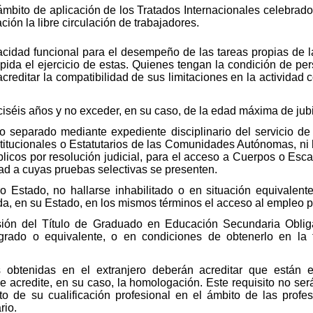
ámbito de aplicación de los Tratados Internacionales celebrado
ión la libre circulación de trabajadores.
acidad funcional para el desempeño de las tareas propias de 
mpida el ejercicio de estas. Quienes tengan la condición de p
reditar la compatibilidad de sus limitaciones en la actividad c
iséis años y no exceder, en su caso, de la edad máxima de jubi
do separado mediante expediente disciplinario del servicio de
itucionales o Estatutarios de las Comunidades Autónomas, ni ha
icos por resolución judicial, para el acceso a Cuerpos o Escal
d a cuyas pruebas selectivas se presenten.
o Estado, no hallarse inhabilitado o en situación equivalent
ida, en su Estado, en los mismos términos el acceso al empleo p
esión del Título de Graduado en Educación Secundaria Obliga
grado o equivalente, o en condiciones de obtenerlo en la
es obtenidas en el extranjero deberán acreditar que están 
e acredite, en su caso, la homologación. Este requisito no ser
to de su cualificación profesional en el ámbito de las profe
rio.