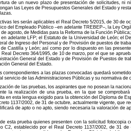
tura de un nuevo plazo de presentación de solicitudes, ni ni
pongan las Leyes de Presupuestos Generales del Estado y restan
lazas.
ctivas les serán aplicables el Real Decreto 5/2015, de 30 de oc
ásico del Empleado Público –en adelante TREBEP–, la Ley Orgá
 de agosto, de Medidas para la Reforma de la Función Pública;
 en adelante LFP; el Estatuto de la Universidad de León; el Dec
l de Ingreso del Personal y de Provisión de puestos de trabaj
de Castilla y León; así como por lo dispuesto en las presente
 el Real Decreto 364/1995, de 10 de marzo, por el que se apru
nistración General del Estado y de Provisión de Puestos de tr
ración General del Estado.
s correspondientes a las plazas convocadas quedará sometido 
l servicio de las Administraciones Públicas y su normativa de d
lización de las pruebas, los aspirantes que no posean la nacion
ante la realización de una prueba, en la que se comprobar
ita en esta lengua exigido para la obtención del Diploma de E
creto 1137/2002, de 31 de octubre, actualmente vigente, que 
ificará de apto o no apto, siendo necesaria la valoración de ap
n de esta prueba quienes presenten con la solicitud fotocopi
o C2, establecido por el Real Decreto 1137/2002, de 31 de o