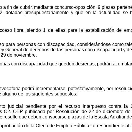
 a fin de cubrir, mediante concurso-oposición, 9 plazas pertene
, dotadas presupuestariamente y que en la actualidad se h
cceso libre, siendo 1 de ellas para la estabilización de e
eso para personas con discapacidad, considerándose como tales
 Ley General de derechos de las personas con discapacidad y de 
e 29 de noviembre.
onas con discapacidad que queden desiertas, podrán acumularse
ocatoria podrá incrementarse, potestativamente, por resolución
e alguno de los siguientes supuestos:
nto judicial pendiente por el recurso interpuesto contra l
s C2. OEP publicada por Resolución de 22 de diciembre de 20
e resulte que deben convocarse plazas de la Escala Auxiliar de
 aprobación de la Oferta de Empleo Pública correspondiente al