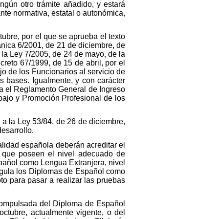
ngún otro trámite añadido, y estará
te normativa, estatal o autonómica,
tubre, por el que se aprueba el texto
nica 6/2001, de 21 de diciembre, de
 la Ley 7/2005, de 24 de mayo, de la
reto 67/1999, de 15 de abril, por el
o de los Funcionarios al servicio de
s bases. Igualmente, y con carácter
eba el Reglamento General de Ingreso
abajo y Promoción Profesional de los
a la Ley 53/84, de 26 de diciembre,
esarrollo.
alidad española deberán acreditar el
á que poseen el nivel adecuado de
spañol como Lengua Extranjera, nivel
regula los Diplomas de Español como
to para pasar a realizar las pruebas
a compulsada del Diploma de Español
ctubre, actualmente vigente, o del