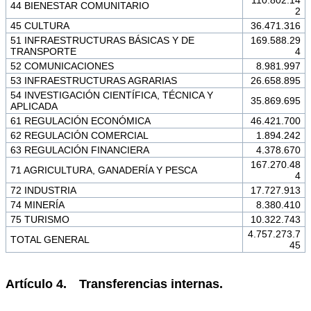
44 BIENESTAR COMUNITARIO
2
45 CULTURA
36.471.316
51 INFRAESTRUCTURAS BÁSICAS Y DE
169.588.29
TRANSPORTE
4
52 COMUNICACIONES
8.981.997
53 INFRAESTRUCTURAS AGRARIAS
26.658.895
54 INVESTIGACIÓN CIENTÍFICA, TÉCNICA Y
35.869.695
APLICADA
61 REGULACIÓN ECONÓMICA
46.421.700
62 REGULACIÓN COMERCIAL
1.894.242
63 REGULACIÓN FINANCIERA
4.378.670
167.270.48
71 AGRICULTURA, GANADERÍA Y PESCA
4
72 INDUSTRIA
17.727.913
74 MINERÍA
8.380.410
75 TURISMO
10.322.743
4.757.273.7
TOTAL GENERAL
45
Artículo 4. Transferencias internas.