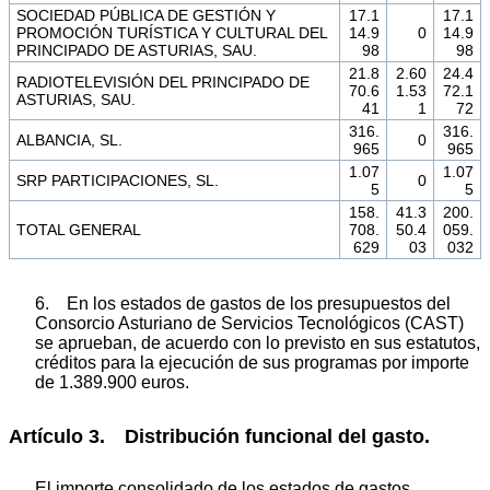
SOCIEDAD PÚBLICA DE GESTIÓN Y
17.1
17.1
PROMOCIÓN TURÍSTICA Y CULTURAL DEL
14.9
0
14.9
PRINCIPADO DE ASTURIAS, SAU.
98
98
21.8
2.60
24.4
RADIOTELEVISIÓN DEL PRINCIPADO DE
70.6
1.53
72.1
ASTURIAS, SAU.
41
1
72
316.
316.
ALBANCIA, SL.
0
965
965
1.07
1.07
SRP PARTICIPACIONES, SL.
0
5
5
158.
41.3
200.
TOTAL GENERAL
708.
50.4
059.
629
03
032
6. En los estados de gastos de los presupuestos del
Consorcio Asturiano de Servicios Tecnológicos (CAST)
se aprueban, de acuerdo con lo previsto en sus estatutos,
créditos para la ejecución de sus programas por importe
de 1.389.900 euros.
Artículo 3. Distribución funcional del gasto.
El importe consolidado de los estados de gastos