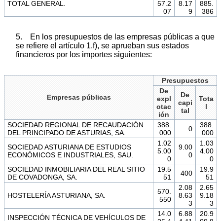
TOTAL GENERAL.
57.2
8.17
885.
07
9
386
5. En los presupuestos de las empresas públicas a que
se refiere el artículo 1.f), se aprueban sus estados
financieros por los importes siguientes:
Presupuestos
De
De
Empresas públicas
expl
Tota
capi
otac
l
tal
ión
SOCIEDAD REGIONAL DE RECAUDACIÓN
388.
388.
0
DEL PRINCIPADO DE ASTURIAS, SA.
000
000
1.02
1.03
SOCIEDAD ASTURIANA DE ESTUDIOS
9.00
5.00
4.00
ECONÓMICOS E INDUSTRIALES, SAU.
0
0
0
SOCIEDAD INMOBILIARIA DEL REAL SITIO
19.5
19.9
400
DE COVADONGA, SA.
51
51
2.08
2.65
570.
HOSTELERÍA ASTURIANA, SA.
8.63
9.18
550
3
3
14.0
6.88
20.9
INSPECCIÓN TÉCNICA DE VEHÍCULOS DE