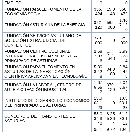
EMPLEO.
0
0
FUNDACIÓN PARA EL FOMENTO DE LA
335.
15.0
350.
ECONOMÍA SOCIAL.
424
48
472
1.48
922.
565.
FUNDACIÓN ASTURIANA DE LA ENERGÍA.
7.12
120
000
0
FUNDACIÓN SERVICIO ASTURIANO DE
329.
329.
SOLUCIÓN EXTRAJUDICIAL DE
0
000
000
CONFLICTOS.
FUNDACIÓN CENTRO CULTURAL
2.68
2.99
312.
INTERNACIONAL OSCAR NIEMEYER-
2.93
5.28
348
PRINCIPADO DE ASTURIAS.
6
4
FUNDACIÓN PARA EL FOMENTO EN
5.80
5.84
34.0
ASTURIAS DE LA INVESTIGACIÓN
8.42
2.42
00
CIENTÍFICA APLICADA Y LA TECNOLOGÍA.
8
8
1.67
2.04
FUNDACIÓN LA LABORAL, CENTRO DE
370.
5.55
5.67
ARTE Y CREACIÓN INDUSTRIAL.
120
2
2
19.9
19.9
INSTITUTO DE DESARROLLO ECONÓMICO
63.1
0
63.1
DEL PRINCIPADO DE ASTURIAS.
23
23
53.0
8.25
61.2
CONSORCIO DE TRANSPORTES DE
34.8
5.26
90.1
ASTURIAS.
48
4
12
95.1
9.72
104.