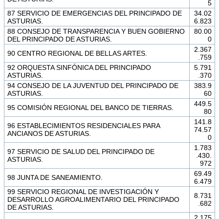
5
87 SERVICIO DE EMERGENCIAS DEL PRINCIPADO DE
34.02
ASTURIAS.
6.823
88 CONSEJO DE TRANSPARENCIA Y BUEN GOBIERNO
80.00
DEL PRINCIPADO DE ASTURIAS.
0
2.367
90 CENTRO REGIONAL DE BELLAS ARTES.
.759
92 ORQUESTA SINFÓNICA DEL PRINCIPADO
5.791
ASTURIAS.
.370
94 CONSEJO DE LA JUVENTUD DEL PRINCIPADO DE
383.9
ASTURIAS.
60
449.5
95 COMISIÓN REGIONAL DEL BANCO DE TIERRAS.
80
141.8
96 ESTABLECIMIENTOS RESIDENCIALES PARA
74.57
ANCIANOS DE ASTURIAS.
0
1.783
97 SERVICIO DE SALUD DEL PRINCIPADO DE
.430.
ASTURIAS.
972
69.49
98 JUNTA DE SANEAMIENTO.
6.479
99 SERVICIO REGIONAL DE INVESTIGACIÓN Y
8.731
DESARROLLO AGROALIMENTARIO DEL PRINCIPADO
.682
DE ASTURIAS.
2.175