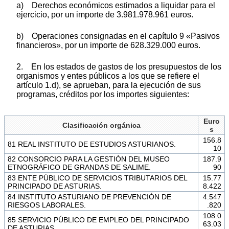
a) Derechos económicos estimados a liquidar para el
ejercicio, por un importe de 3.981.978.961 euros.
b) Operaciones consignadas en el capítulo 9 «Pasivos
financieros», por un importe de 628.329.000 euros.
2. En los estados de gastos de los presupuestos de los
organismos y entes públicos a los que se refiere el
artículo 1.d), se aprueban, para la ejecución de sus
programas, créditos por los importes siguientes:
Euro
Clasificación orgánica
s
156.8
81 REAL INSTITUTO DE ESTUDIOS ASTURIANOS.
10
82 CONSORCIO PARA LA GESTIÓN DEL MUSEO
187.9
ETNOGRÁFICO DE GRANDAS DE SALIME.
90
83 ENTE PÚBLICO DE SERVICIOS TRIBUTARIOS DEL
15.77
PRINCIPADO DE ASTURIAS.
8.422
84 INSTITUTO ASTURIANO DE PREVENCIÓN DE
4.547
RIESGOS LABORALES.
.820
108.0
85 SERVICIO PÚBLICO DE EMPLEO DEL PRINCIPADO
63.03
DE ASTURIAS.