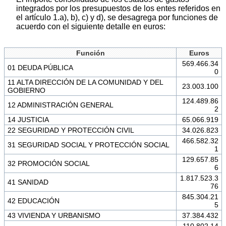
integrados por los presupuestos de los entes referidos en
el artículo 1.a), b), c) y d), se desagrega por funciones de
acuerdo con el siguiente detalle en euros:
Función
Euros
569.466.34
01 DEUDA PÚBLICA
0
11 ALTA DIRECCIÓN DE LA COMUNIDAD Y DEL
23.003.100
GOBIERNO
124.489.86
12 ADMINISTRACIÓN GENERAL
2
14 JUSTICIA
65.066.919
22 SEGURIDAD Y PROTECCIÓN CIVIL
34.026.823
466.582.32
31 SEGURIDAD SOCIAL Y PROTECCIÓN SOCIAL
1
129.657.85
32 PROMOCIÓN SOCIAL
6
1.817.523.3
41 SANIDAD
76
845.304.21
42 EDUCACIÓN
5
43 VIVIENDA Y URBANISMO
37.384.432
110.802.14