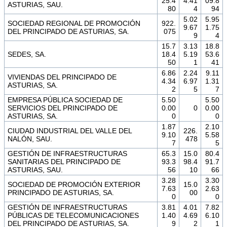
25.4
4.41
09.8
ASTURIAS, SAU.
80
4
94
5.02
5.95
SOCIEDAD REGIONAL DE PROMOCIÓN
922.
9.67
1.75
DEL PRINCIPADO DE ASTURIAS, SA.
075
9
4
15.7
3.13
18.8
SEDES, SA.
18.4
5.19
53.6
50
1
41
6.86
2.24
9.11
VIVIENDAS DEL PRINCIPADO DE
4.34
6.97
1.31
ASTURIAS, SA.
2
5
7
EMPRESA PÚBLICA SOCIEDAD DE
5.50
5.50
SERVICIOS DEL PRINCIPADO DE
0.00
0
0.00
ASTURIAS, SA.
0
0
1.87
2.10
CIUDAD INDUSTRIAL DEL VALLE DEL
226.
9.10
5.58
NALÓN, SAU.
478
7
5
GESTIÓN DE INFRAESTRUCTURAS
65.3
15.0
80.4
SANITARIAS DEL PRINCIPADO DE
93.3
98.4
91.7
ASTURIAS, SAU.
56
10
66
3.28
3.30
SOCIEDAD DE PROMOCIÓN EXTERIOR
15.0
7.63
2.63
PRINCIPADO DE ASTURIAS, SA.
00
0
0
GESTIÓN DE INFRAESTRUCTURAS
3.81
4.01
7.82
PÚBLICAS DE TELECOMUNICACIONES
1.40
4.69
6.10
DEL PRINCIPADO DE ASTURIAS, SA.
9
2
1