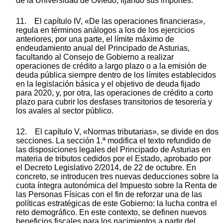
de la Universidad de Oviedo, fijando sus importes.
11. El capítulo IV, «De las operaciones financieras»,
regula en términos análogos a los de los ejercicios
anteriores, por una parte, el límite máximo de
endeudamiento anual del Principado de Asturias,
facultando al Consejo de Gobierno a realizar
operaciones de crédito a largo plazo o a la emisión de
deuda pública siempre dentro de los límites establecidos
en la legislación básica y el objetivo de deuda fijado
para 2020, y, por otra, las operaciones de crédito a corto
plazo para cubrir los desfases transitorios de tesorería y
los avales al sector público.
12. El capítulo V, «Normas tributarias», se divide en dos
secciones. La sección 1.ª modifica el texto refundido de
las disposiciones legales del Principado de Asturias en
materia de tributos cedidos por el Estado, aprobado por
el Decreto Legislativo 2/2014, de 22 de octubre. En
concreto, se introducen tres nuevas deducciones sobre la
cuota íntegra autonómica del Impuesto sobre la Renta de
las Personas Físicas con el fin de reforzar una de las
políticas estratégicas de este Gobierno: la lucha contra el
reto demográfico. En este contexto, se definen nuevos
beneficios fiscales para los nacimientos a partir del