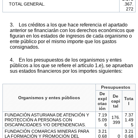
TOTAL GENERAL.
.367.
272
3. Los créditos a los que hace referencia el apartado
anterior se financiarán con los derechos económicos que
figuran en los estados de ingresos de cada organismo o
ente público por el mismo importe que los gastos
consignados.
4. En los presupuestos de los organismos y entes
públicos a los que se refiere el artículo 1.e), se aprueban
sus estados financieros por los importes siguientes:
Presupuestos
De
De
Organismos y entes públicos
expl
Tota
capi
otac
l
tal
ión
FUNDACIÓN ASTURIANA DE ATENCIÓN Y
7.19
7.37
176.
PROTECCIÓN A PERSONAS CON
5.09
1.49
399
DISCAPACIDADES Y/O DEPENDENCIAS.
6
5
FUNDACIÓN COMARCAS MINERAS PARA
3.21
3.21
LA FORMACIÓN Y PROMOCIÓN DEL
0.68
0
0.68