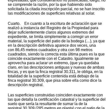
expresadas, que consideramos no justificadas; luego, no
se comprende la razón, por la que habiendo sido
solicitada la citada inscripción parcial, no se han inscrito
las modificaciones de superficies relativas al solar.
Cuarto. En cuanto a la escritura de aclaración que se
realizó a instancia del Registro de la Propiedad para
dejar suficientemente claros algunos extremos del
expediente, se limita simplemente a corregir un error
material, la superficie del patio de la bodega (…), ya que
en la descripción definitiva aparece dos veces, una
con 86,45 metros cuadrados y otra con 98 metros
cuadrados, siendo la correcta esta última pues es la que
coincide exactamente con el Catastro. Igualmente se
aprovecha para aclarar un extremo, (que ya quedaba
claro, en las descripciones antiguas y nuevas de ambas
fincas, y es que la finca registral 30.311, le obliga, en la
totalidad de la superficie contenida está debajo de la
finca registral 30.309, que pisa sobre ella como dice la
descripción registral.
Las superficies construidas coinciden exactamente con
las que detalla la certificación catastral y la superficie del
suelo que sería la resultante de sumar la de la
registral 30.309 (285 metros en planta) con el patio de la