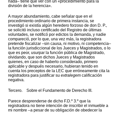
nada– tiene que ver con un «procedimiento para la
división de la herencia».
A mayor abundamiento, cabe señalar que en el
procedimiento ordinario de primera instancia, se
investigó si existía algún heredero forzoso de don D. P.,
se solicitó incluso certificado del Registro de últimas
voluntades, se notificó por edictos la demanda, y nadie
compareció, por lo que, una vez más, la registradora
pretende fiscalizar –sin causa, ni motivo, ni competencia–
la función jurisdiccional de los Jueces y Magistrados, o lo
que es peor, usurpar la función pública de Magistrado,
olvidando, que son dichos Jueces y Magistrados
quienes, en caso de haberlo considerado, primero
aplicable y después necesario, hubieran tenido en
cuenta los preceptos de la LEC que erróneamente cita la
registradora para justificar su
extralegem
calificación
negativa.
Tercero. Sobre el Fundamento de Derecho III.
Parece desprenderse de dicho F.D.º 3.º que la
registradora no tiene intención de inscribir el inmueble a
mi nombre –a pesar de su obligación de obedecer la