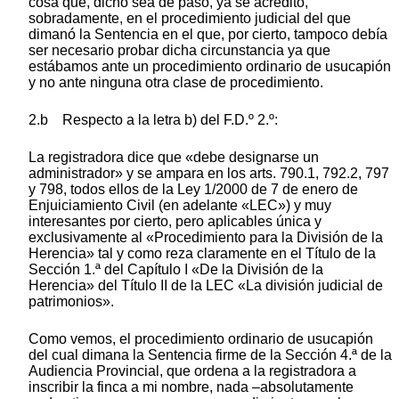
cosa que, dicho sea de paso, ya se acreditó,
sobradamente, en el procedimiento judicial del que
dimanó la Sentencia en el que, por cierto, tampoco debía
ser necesario probar dicha circunstancia ya que
estábamos ante un procedimiento ordinario de usucapión
y no ante ninguna otra clase de procedimiento.
2.b Respecto a la letra b) del F.D.º 2.º:
La registradora dice que «debe designarse un
administrador» y se ampara en los arts. 790.1, 792.2, 797
y 798, todos ellos de la Ley 1/2000 de 7 de enero de
Enjuiciamiento Civil (en adelante «LEC») y muy
interesantes por cierto, pero aplicables única y
exclusivamente al «Procedimiento para la División de la
Herencia» tal y como reza claramente en el Título de la
Sección 1.ª del Capítulo I «De la División de la
Herencia» del Título II de la LEC «La división judicial de
patrimonios».
Como vemos, el procedimiento ordinario de usucapión
del cual dimana la Sentencia firme de la Sección 4.ª de la
Audiencia Provincial, que ordena a la registradora a
inscribir la finca a mi nombre, nada –absolutamente