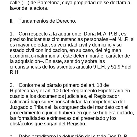
calle (…) de Barcelona, cuya propiedad de se declara a
favor de la actora.
II. Fundamentos de Derecho.
1. Con respecto a la adquirente, Doña M. A. P. B., es
preciso indicar sus circunstancias personales –el N.I.F., si
es mayor de edad, su vecindad civil y domicilio y su
estado civil con indicación, en su caso, del régimen
económico-matrimonial, éste determinará el carácter de
la adquisición–. En este, sentido y sobre las
circunstancias de los asientos artículo 9 L.H. y 51.9.ª del
R.H.
2. Conforme al párrafo primero del art. 18 de
Hipotecaria y el art. 100 del Reglamento Hipotecario en
cuanto a los documentos judiciales, el Registrador
calificará bajo su responsabilidad la competencia del
Juzgado o Tribunal, la congruencia del mandato con el
procedimiento o juicio hubiera en que se hubiera dictado,
las formalidades extrínsecas del presentado y los
obstáculos que surjan del Registro.
a. Debe acreditarse la defunción del citado Don D. P.