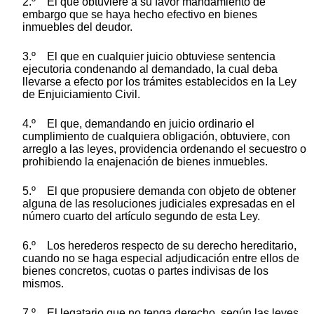
2.º El que obtuviere a su favor mandamiento de
embargo que se haya hecho efectivo en bienes
inmuebles del deudor.
3.º El que en cualquier juicio obtuviese sentencia
ejecutoria condenando al demandado, la cual deba
llevarse a efecto por los trámites establecidos en la Ley
de Enjuiciamiento Civil.
4.º El que, demandando en juicio ordinario el
cumplimiento de cualquiera obligación, obtuviere, con
arreglo a las leyes, providencia ordenando el secuestro o
prohibiendo la enajenación de bienes inmuebles.
5.º El que propusiere demanda con objeto de obtener
alguna de las resoluciones judiciales expresadas en el
número cuarto del artículo segundo de esta Ley.
6.º Los herederos respecto de su derecho hereditario,
cuando no se haga especial adjudicación entre ellos de
bienes concretos, cuotas o partes indivisas de los
mismos.
7.º El legatario que no tenga derecho, según las leyes,