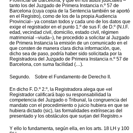
Provincial de Barcelona, y que en los autos judiciales –
tanto los del Juzgado de Primera Instancia n.º 57 de
Barcelona (cuya copia de la Sentencia también se aportó
en el Registro), como de los de la propia Audiencia
Provincial– ya constan todos y cada uno de los datos que
exige el registrador en el punto 1.º de sus F. de D.º (N.I.F.
edad, vecindad civil, domicilio, estado civil, régimen
matrimonial –viuda–), he procedido a solicitar al Juzgado
de Primera Instancia la emisión de un comunicado en el
que consten de manera clara dicha información, que,
dicho sea de paso, podría haber sido solicitada por la
Registradora del Juzgado de Primera Instancia n.º 57 de
Barcelona, con suma facilidad (…).
Segundo. Sobre el Fundamento de Derecho II.
En dicho F. D.º 2.º, la Registradora alega que «el
Registrador calificará bajo su responsabilidad la
competencia del Juzgado o Tribunal, la congruencia del
mandato con el procedimiento o juicio hubiera en que se
hubiera dictado (sic), las formalidades extrínsecas del
presentado y los obstáculos que surjan del Registro.»
Y ello lo fundamenta, según ella, en los arts. 18 LH y 100