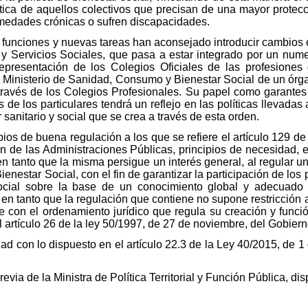
ática de aquellos colectivos que precisan de una mayor protec
medades crónicas o sufren discapacidades.
funciones y nuevas tareas han aconsejado introducir cambios e
 Servicios Sociales, que pasa a estar integrado por un num
a representación de los Colegios Oficiales de las profesiones 
Ministerio de Sanidad, Consumo y Bienestar Social de un órg
 través de los Colegios Profesionales. Su papel como garantes 
de los particulares tendrá un reflejo en las políticas llevadas 
 sanitario y social que se crea a través de esta orden.
pios de buena regulación a los que se refiere el artículo 129 de
 de las Administraciones Públicas, principios de necesidad, ef
, en tanto que la misma persigue un interés general, al regular 
nestar Social, con el fin de garantizar la participación de los 
social sobre la base de un conocimiento global y adecuado d
y en tanto que la regulación que contiene no supone restricción
e con el ordenamiento jurídico que regula su creación y funció
 artículo 26 de la ley 50/1997, de 27 de noviembre, del Gobiern
ad con lo dispuesto en el artículo 22.3 de la Ley 40/2015, de 1
revia de la Ministra de Política Territorial y Función Pública, di