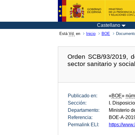
Castellano
Está
Vd.
en
Inicio
BOE
Documento
Orden SCB/93/2019, de
sector sanitario y social
Publicado en:
«
BOE
»
núm
Sección:
I. Disposici
Departamento:
Ministerio 
Referencia:
BOE-A-201
Permalink ELI:
https://www.