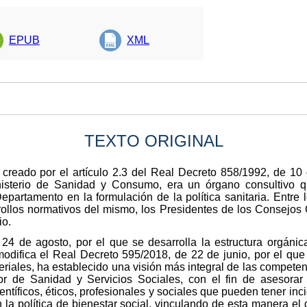
EPUB
XML
TEXTO ORIGINAL
reado por el artículo 2.3 del Real Decreto 858/1992, de 10 d
nisterio de Sanidad y Consumo, era un órgano consultivo q
 Departamento en la formulación de la política sanitaria. Entr
rrollos normativos del mismo, los Presidentes de los Consejos 
io.
24 de agosto, por el que se desarrolla la estructura orgánic
difica el Real Decreto 595/2018, de 22 de junio, por el que 
eriales, ha establecido una visión más integral de las compete
de Sanidad y Servicios Sociales, con el fin de asesorar e
tíficos, éticos, profesionales y sociales que pueden tener inci
en la política de bienestar social, vinculando de esta manera el