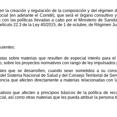
den la creación y regulación de la composición y del régimen 
social (en adelante el Comité), que será el órgano consultivo 
ón con las políticas llevadas a cabo por el Ministerio de San
rtículo 22.3 de la Ley 40/2015, de 1 de octubre, de Régimen Jur
uientes:
tas sobre materias que resulten de especial interés para e
so, sobre los proyectos normativos con rango de ley impulsados 
les que se desarrollen, cuando sean sometidos a su consu
l del Sistema Nacional de Salud y del Consejo Territorial de Ser
cia que afecten directamente a materias relacionadas con las
ativos que afecten a principios básicos de la política de re
cial, así como otras materias que les pueda atribuir la persona 