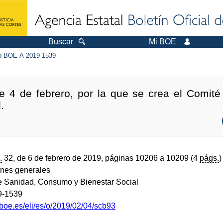
Buscar
Mi BOE
 BOE-A-2019-1539
 4 de febrero, por la que se crea el Comité 
.
.
32, de 6 de febrero de 2019, páginas 10206 a 10209 (4
págs.
)
ones generales
de Sanidad, Consumo y Bienestar Social
9-1539
boe.es/eli/es/o/2019/02/04/scb93