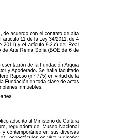
, de acuerdo con el contrato de alta
 artículo 11 de la Ley 34/2011, de 4
2011) y el artículo 9.2.c) del Real
o de Arte Reina Sofía (BOE de 6 de
presentación de la Fundación Arquia
tor y Apoderado. Se halla facultado
lero Raposo (n.º 775) en virtud de la
de la Fundación en toda clase de actos
re bienes inmuebles.
partes
o adscrito al Ministerio de Cultura
ubre, reguladora del Museo Nacional
no y contemporáneo en sus diversas
ales, espectáculos en vivo y diseño;