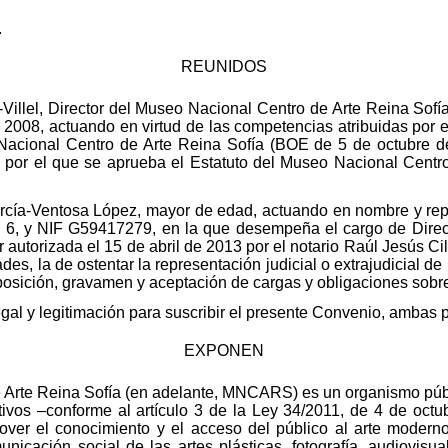
.
REUNIDOS
Villel, Director del Museo Nacional Centro de Arte Reina Sofía
 2008, actuando en virtud de las competencias atribuidas por el
acional Centro de Arte Reina Sofía (BOE de 5 de octubre de 
 por el que se aprueba el Estatuto del Museo Nacional Centr
García-Ventosa López, mayor de edad, actuando en nombre y re
o 6, y NIF G59417279, en la que desempeña el cargo de Direc
r autorizada el 15 de abril de 2013 por el notario Raúl Jesús Cil
ltades, la de ostentar la representación judicial o extrajudicial 
disposición, gravamen y aceptación de cargas y obligaciones sob
al y legitimación para suscribir el presente Convenio, ambas 
EXPONEN
Arte Reina Sofía (en adelante, MNCARS) es un organismo públic
tivos –conforme al artículo 3 de la Ley 34/2011, de 4 de oct
over el conocimiento y el acceso del público al arte moder
nicación social de las artes plásticas, fotografía, audiovisu