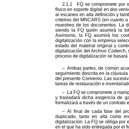
2.1.1 FQ se compromete por el 
físico en soporte digital en dos ver
al escaneo en alta definición y tam
criterios del MNCARS (en cuanto a lo
muestreo de los documentos. La dig
siendo la FQ quién asumirá la tot
Asimismo, la FQ asumirá los cost
digitalización con la empresa sel
estado del material original y con
digitalización del Archivo Coderch, 
proceso de digitalización se basará
– Ambas partes, de común acuer
seguimiento descrita en la cláusul
del presente Convenio. Las sucesiv
tareas de restauración e inventaria
– La FQ se compromete a manipul
y trasladará dicha exigencia de ga
formalizará a través de un contrato 
– Al final de cada fase del pr
duplicado, tanto en alta como en
digitalización. La FQ se obliga po
en el que ha sido entregada por e