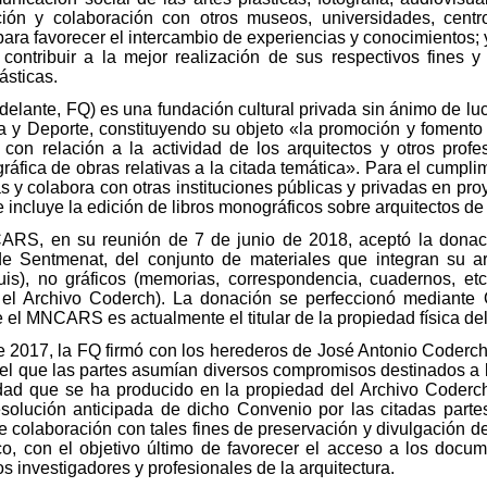
ión y colaboración con otros museos, universidades, centro
para favorecer el intercambio de experiencias y conocimientos; 
contribuir a la mejor realización de sus respectivos fines y
ásticas.
ante, FQ) es una fundación cultural privada sin ánimo de lucro
a y Deporte, constituyendo su objeto «la promoción y fomento de
vo con relación a la actividad de los arquitectos y otros prof
ráfica de obras relativas a la citada temática». Para el cumpli
 y colabora con otras instituciones públicas y privadas en pro
e incluye la edición de libros monográficos sobre arquitectos de
ARS, en su reunión de 7 de junio de 2018, aceptó la donaci
e Sentmenat, del conjunto de materiales que integran su arc
s), no gráficos (memorias, correspondencia, cuadernos, etc.),
 el Archivo Coderch). La donación se perfeccionó mediante 
e el MNCARS es actualmente el titular de la propiedad física de
 2017, la FQ firmó con los herederos de José Antonio Coderch 
l que las partes asumían diversos compromisos destinados a la
idad que se ha producido en la propiedad del Archivo Coderch
lución anticipada de dicho Convenio por las citadas partes
olaboración con tales fines de preservación y divulgación de
cnico, con el objetivo último de favorecer el acceso a los docu
s investigadores y profesionales de la arquitectura.