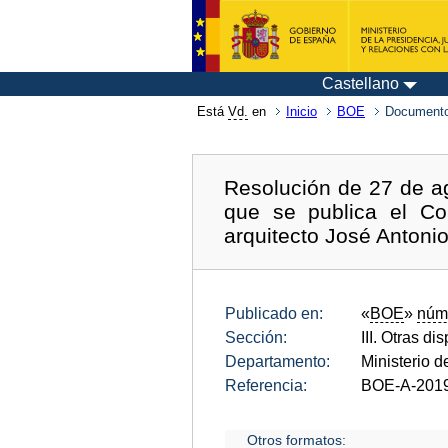
Castellano
Está
Vd.
en
Inicio
BOE
Documento
Resolución de 27 de ag
que se publica el Co
arquitecto José Anton
Publicado en:
«
BOE
»
núm
Sección:
III. Otras di
Departamento:
Ministerio d
Referencia:
BOE-A-201
Otros formatos: