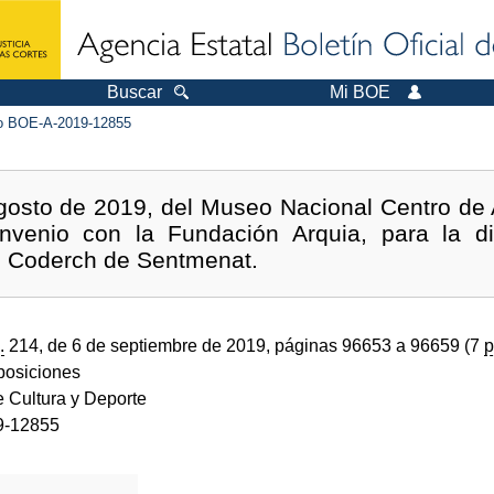
Buscar
Mi BOE
 BOE-A-2019-12855
osto de 2019, del Museo Nacional Centro de A
nvenio con la Fundación Arquia, para la dif
io Coderch de Sentmenat.
.
214, de 6 de septiembre de 2019, páginas 96653 a 96659 (7
p
sposiciones
e Cultura y Deporte
9-12855