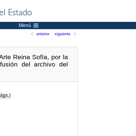
Menú
anterior
siguiente
rte Reina Sofía, por la
usión del archivo del
ágs.
)