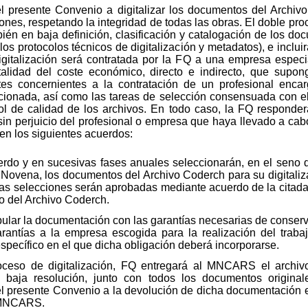
presente Convenio a digitalizar los documentos del Archivo
siones, respetando la integridad de todas las obras. El doble pr
bién en baja definición, clasificación y catalogación de los do
s protocolos técnicos de digitalización y metadatos), e incluir
italización será contratada por la FQ a una empresa especia
alidad del coste económico, directo e indirecto, que supong
es concernientes a la contratación de un profesional encar
eccionada, así como las tareas de selección consensuada con
trol de calidad de los archivos. En todo caso, la FQ responder
sin perjuicio del profesional o empresa que haya llevado a cabo
 en los siguientes acuerdos:
do y en sucesivas fases anuales seleccionarán, en el seno de
a Novena, los documentos del Archivo Coderch para su digitaliz
as selecciones serán aprobadas mediante acuerdo de la citada
do del Archivo Coderch.
ar la documentación con las garantías necesarias de conservac
rantías a la empresa escogida para la realización del trabaj
específico en el que dicha obligación deberá incorporarse.
oceso de digitalización, FQ entregará al MNCARS el archivo
 baja resolución, junto con todos los documentos origina
r el presente Convenio a la devolución de dicha documentación
l MNCARS.