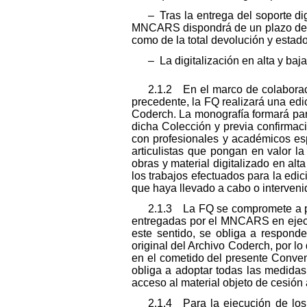
– Tras la entrega del soporte di
MNCARS dispondrá de un plazo de tre
como de la total devolución y estado
– La digitalización en alta y b
2.1.2 En el marco de colaboraci
precedente, la FQ realizará una edi
Coderch. La monografía formará par
dicha Colección y previa confirmac
con profesionales y académicos esp
articulistas que pongan en valor la
obras y material digitalizado en a
los trabajos efectuados para la edi
que haya llevado a cabo o interveni
2.1.3 La FQ se compromete a pr
entregadas por el MNCARS en ejecu
este sentido, se obliga a respond
original del Archivo Coderch, por lo
en el cometido del presente Conven
obliga a adoptar todas las medidas
acceso al material objeto de cesión
2.1.4 Para la ejecución de los