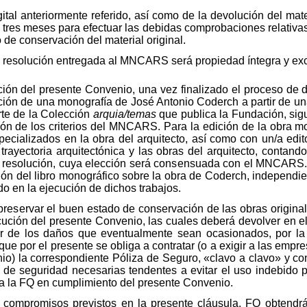
gital anteriormente referido, así como de la devolución del mate
s meses para efectuar las debidas comprobaciones relativas a 
 de conservación del material original.
aja resolución entregada al MNCARS será propiedad íntegra y 
ón del presente Convenio, una vez finalizado el proceso de di
ción de una monografía de José Antonio Coderch a partir de un
te de la Colección
arquia/temas
que publica la Fundación, sig
ión de los criterios del MNCARS. Para la edición de la obra m
ecializados en la obra del arquitecto, así como con un/a edit
 trayectoria arquitectónica y las obras del arquitecto, conta
lta resolución, cuya elección será consensuada con el MNCARS
ción del libro monográfico sobre la obra de Coderch, independ
do en la ejecución de dichos trabajos.
eservar el buen estado de conservación de las obras original
ción del presente Convenio, las cuales deberá devolver en e
er de los daños que eventualmente sean ocasionados, por la F
 que por el presente se obliga a contratar (o a exigir a las emp
io) la correspondiente Póliza de Seguro, «clavo a clavo» y con
 de seguridad necesarias tendentes a evitar el uso indebido p
 a la FQ en cumplimiento del presente Convenio.
 compromisos previstos en la presente cláusula, FQ obtendr