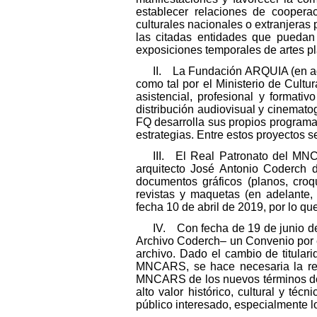
establecer relaciones de cooperac
culturales nacionales o extranjeras 
las citadas entidades que puedan 
exposiciones temporales de artes pl
II. La Fundación ARQUIA (en adel
como tal por el Ministerio de Cultur
asistencial, profesional y formati
distribución audiovisual y cinematog
FQ desarrolla sus propios programas
estrategias. Entre estos proyectos s
III. El Real Patronato del MNC
arquitecto José Antonio Coderch d
documentos gráficos (planos, croqui
revistas y maquetas (en adelante,
fecha 10 de abril de 2019, por lo qu
IV. Con fecha de 19 de junio de
Archivo Coderch– un Convenio por e
archivo. Dado el cambio de titular
MNCARS, se hace necesaria la reso
MNCARS de los nuevos términos de c
alto valor histórico, cultural y té
público interesado, especialmente lo