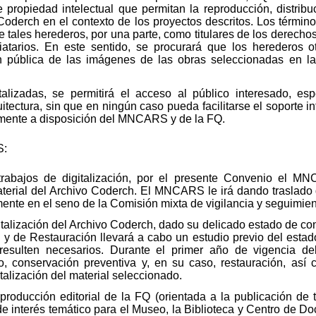
 propiedad intelectual que permitan la reproducción, distrib
Coderch en el contexto de los proyectos descritos. Los términ
 tales herederos, por una parte, como titulares de los derechos 
arios. En este sentido, se procurará que los herederos o
ón pública de las imágenes de las obras seleccionadas en 
talizadas, se permitirá el acceso al público interesado, e
uitectura, sin que en ningún caso pueda facilitarse el soporte in
mente a disposición del MNCARS y de la FQ.
S:
trabajos de digitalización, por el presente Convenio el M
terial del Archivo Coderch. El MNCARS le irá dando traslado d
ente en el seno de la Comisión mixta de vigilancia y seguimien
italización del Archivo Coderch, dado su delicado estado de c
 de Restauración llevará a cabo un estudio previo del estado 
 resulten necesarios. Durante el primer año de vigencia 
io, conservación preventiva y, en su caso, restauración, así
talización del material seleccionado.
roducción editorial de la FQ (orientada a la publicación de t
a de interés temático para el Museo, la Biblioteca y Centro d