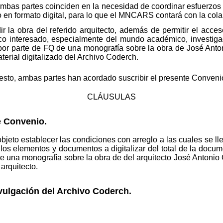
mbas partes coinciden en la necesidad de coordinar esfuerzos 
o en formato digital, para lo que el MNCARS contará con la col
r la obra del referido arquitecto, además de permitir el acce
co interesado, especialmente del mundo académico, investigado
 por parte de FQ de una monografía sobre la obra de José Anto
aterial digitalizado del Archivo Coderch.
sto, ambas partes han acordado suscribir el presente Convenio
CLÁUSULAS
e Convenio.
bjeto establecer las condiciones con arreglo a las cuales se ll
s elementos y documentos a digitalizar del total de la docu
e una monografía sobre la obra de del arquitecto José Antonio
arquitecto.
vulgación del Archivo Coderch.