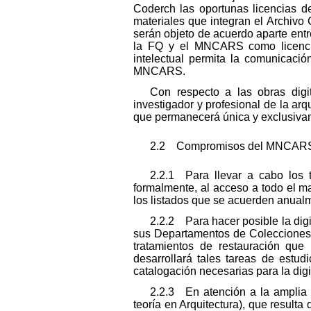
Coderch las oportunas licencias de
materiales que integran el Archivo 
serán objeto de acuerdo aparte entre
la FQ y el MNCARS como licenciat
intelectual permita la comunicaci
MNCARS.
Con respecto a las obras digi
investigador y profesional de la arq
que permanecerá única y exclusiva
2.2 Compromisos del MNCAR
2.2.1 Para llevar a cabo los 
formalmente, al acceso a todo el ma
los listados que se acuerden anualm
2.2.2 Para hacer posible la dig
sus Departamentos de Colecciones y
tratamientos de restauración que
desarrollará tales tareas de estud
catalogación necesarias para la digi
2.2.3 En atención a la amplia p
teoría en Arquitectura), que result