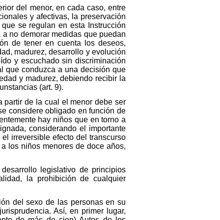
erior del menor, en cada caso, entre
ionales y afectivas, la preservación
 que se regulan en esta Instrucción
liga a no demorar medidas que puedan
ión de tener en cuenta los deseos,
dad, madurez, desarrollo y evolución
oído y escuchado sin discriminación
cial que conduzca a una decisión que
edad y madurez, debiendo recibir la
nstancias (art. 9).
 partir de la cual el menor debe ser
se considere obligado en función de
uentemente hay niños que en torno a
signada, considerando el importante
l irreversible efecto del transcurso
e a los niños menores de doce años,
esarrollo legislativo de principios
lidad, la prohibición de cualquier
ción del sexo de las personas en su
urisprudencia. Así, en primer lugar,
nto de más de cien) Autos de los