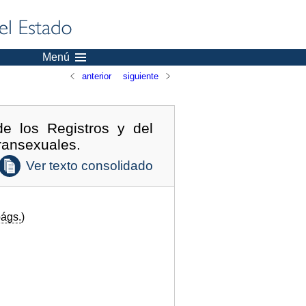
Menú
anterior
siguiente
e los Registros y del
ransexuales.
Ver texto consolidado
ágs.
)