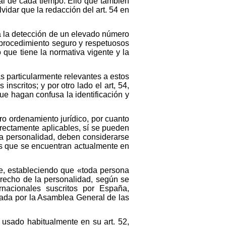
cial de cada tiempo. Ello que también
vidar que la redacción del art. 54 en
ra la detección de un elevado número
 procedimiento seguro y respetuosos
 que tiene la normativa vigente y la
s particularmente relevantes a estos
inscritos; y por otro lado el art, 54,
e hagan confusa la identificación y
ro ordenamiento jurídico, por cuanto
irectamente aplicables, sí se pueden
 la personalidad, deben considerarse
as que se encuentran actualmente en
re, estableciendo que «toda persona
recho de la personalidad, según se
rnacionales suscritos por España,
tada por la Asamblea General de las
sado habitualmente en su art. 52,