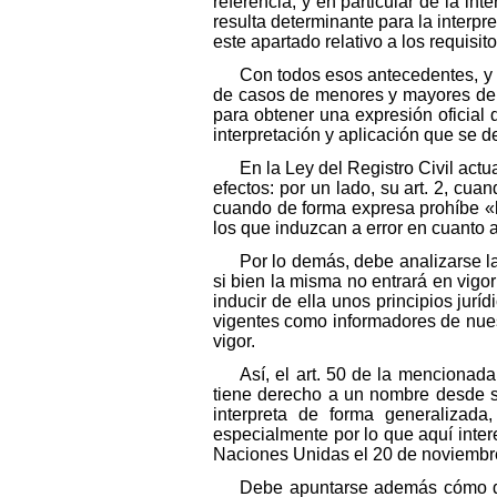
referencia, y en particular de la in
resulta determinante para la interpr
este apartado relativo a los requisit
Con todos esos antecedentes, y a
de casos de menores y mayores de e
para obtener una expresión oficial 
interpretación y aplicación que se d
En la Ley del Registro Civil act
efectos: por un lado, su art. 2, cuan
cuando de forma expresa prohíbe «l
los que induzcan a error en cuanto 
Por lo demás, debe analizarse la
si bien la misma no entrará en vigo
inducir de ella unos principios jur
vigentes como informadores de nues
vigor.
Así, el art. 50 de la mencionad
tiene derecho a un nombre desde s
interpreta de forma generalizada
especialmente por lo que aquí inte
Naciones Unidas el 20 de noviembre
Debe apuntarse además cómo di