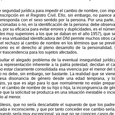
e seguridad jurídica para impedir el cambio de nombre, con im
inscripción en el Registro Civil. Ello, sin embargo, no parece 
rresponda con el sexo sentido por la persona. Por una parte
cionadas o no, en la identificación de la persona: debe observar
, por su eficacia para evitar errores y duplicidades, es el núme
es muy superiores a los que se daban en el año 1957), que se 
 esa virtualidad identificadora del DNI permite muchos otros c
 el rechazo al cambio de nombre en los términos que se prevén 
como es el derecho al pleno desarrollo de la personalidad, 
 trascendencia para los sujetos afectados.
ultar el alegado problema de la eventual inseguridad juríd
 la representación inherente a la patria potestad, decidan el 
 estar claramente consolidada esa vivencia por el menor del s
o no debe, sin embargo, ser bastante. La realidad que se vie
esa disonancia de género desde una edad temprana, y lo
ijos, ya que es algo para lo que normalmente no están prepa
r el cambio de nombre de su hijo o hija, la incongruencia de gé
e que la solicitud se produzca en una situación inestable o incie
ño al menor.
esis, que no sería descartable el supuesto de que los padres 
da e inconsciente, y que por tanto conceder ese cambio sería 
uesto sería muy excepcional, ya que no se conocen casos de 