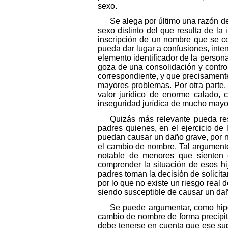
sexo.
Se alega por último una razón d
sexo distinto del que resulta de la 
inscripción de un nombre que se co
pueda dar lugar a confusiones, inten
elemento identificador de la persona
goza de una consolidación y control
correspondiente, y que precisamente
mayores problemas. Por otra parte,
valor jurídico de enorme calado, 
inseguridad jurídica de mucho mayor
Quizás más relevante pueda res
padres quienes, en el ejercicio de
puedan causar un daño grave, por no
el cambio de nombre. Tal argument
notable de menores que sienten 
comprender la situación de esos h
padres toman la decisión de solicita
por lo que no existe un riesgo real d
siendo susceptible de causar un da
Se puede argumentar, como hipót
cambio de nombre de forma precipita
debe tenerse en cuenta que ese sup