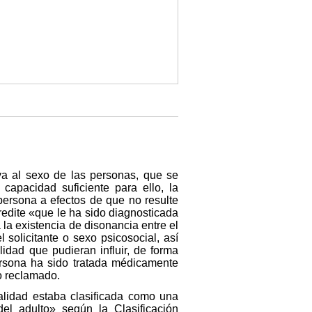
iva al sexo de las personas, que se
apacidad suficiente para ello, la
 persona a efectos de que no resulte
redite «que le ha sido diagnosticada
la existencia de disonancia entre el
 solicitante o sexo psicosocial, así
idad que pudieran influir, de forma
ersona ha sido tratada médicamente
o reclamado.
alidad estaba clasificada como una
el adulto» según la Clasificación