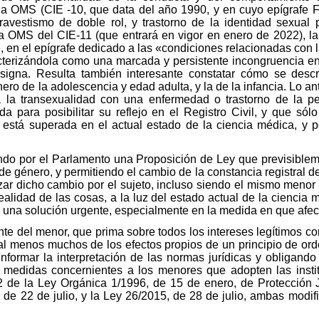
la OMS (CIE -10, que data del año 1990, y en cuyo epígrafe F
ravestismo de doble rol, y trastorno de la identidad sexual p
r la OMS del CIE-11 (que entrará en vigor en enero de 2022), 
 en el epígrafe dedicado a las «condiciones relacionadas con
cterizándola como una marcada y persistente incongruencia en
signa. Resulta también interesante constatar cómo se desc
ero de la adolescencia y edad adulta, y la de la infancia. Lo ant
 la transexualidad con una enfermedad o trastorno de la p
a para posibilitar su reflejo en el Registro Civil, y que sól
está superada en el actual estado de la ciencia médica, y po
ando por el Parlamento una Proposición de Ley que previsiblem
e género, y permitiendo el cambio de la constancia registral d
zar dicho cambio por el sujeto, incluso siendo el mismo menor
lidad de las cosas, a la luz del estado actual de la ciencia 
una solución urgente, especialmente en la medida en que afe
ente del menor, que prima sobre todos los intereses legítimos co
o al menos muchos de los efectos propios de un principio de or
informar la interpretación de las normas jurídicas y obligand
s medidas concernientes a los menores que adopten las instit
 2 de la Ley Orgánica 1/1996, de 15 de enero, de Protección 
, de 22 de julio, y la Ley 26/2015, de 28 de julio, ambas modif