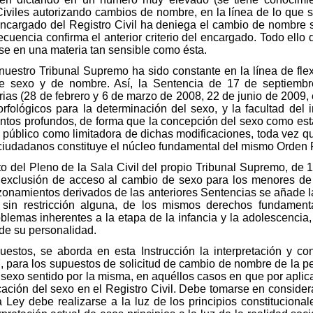
iviles autorizando cambios de nombre, en la línea de lo que se
 encargado del Registro Civil ha deniega el cambio de nombre s
recuencia confirma el anterior criterio del encargado. Todo ell
rse en una materia tan sensible como ésta.
uestro Tribunal Supremo ha sido constante en la línea de flexib
de sexo y de nombre. Así, la Sentencia de 17 de septiembre
ias (28 de febrero y 6 de marzo de 2008, 22 de junio de 2009, e
orfológicos para la determinación del sexo, y la facultad del 
ntos profundos, de forma que la concepción del sexo como estad
n público como limitadora de dichas modificaciones, toda vez q
ciudadanos constituye el núcleo fundamental del mismo Orden 
uto del Pleno de la Sala Civil del propio Tribunal Supremo, de
la exclusión de acceso al cambio de sexo para los menores de
zonamientos derivados de las anteriores Sentencias se añade l
, sin restricción alguna, de los mismos derechos fundament
blemas inherentes a la etapa de la infancia y la adolescencia
 de su personalidad.
estos, se aborda en esta Instrucción la interpretación y con
7, para los supuestos de solicitud de cambio de nombre de la p
 sexo sentido por la misma, en aquéllos casos en que por aplic
cación del sexo en el Registro Civil. Debe tomarse en considera
a Ley debe realizarse a la luz de los principios constitucion