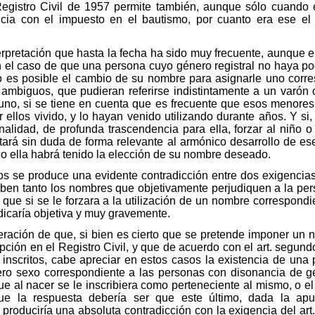
 Registro Civil de 1957 permite también, aunque sólo cuando 
ncia con el impuesto en el bautismo, por cuanto era ese e
terpretación que hasta la fecha ha sido muy frecuente, aunque
n el caso de que una persona cuyo género registral no haya po
no es posible el cambio de su nombre para asignarle uno corres
biguos, que pudieran referirse indistintamente a un varón o
uno, si se tiene en cuenta que es frecuente que esos menore
ellos vivido, y lo hayan venido utilizando durante años. Y si
lidad, de profunda trascendencia para ella, forzar al niño 
ctará sin duda de forma relevante al armónico desarrollo de e
 o ella habrá tenido la elección de su nombre deseado.
os se produce una evidente contradicción entre dos exigencia
híben tanto los nombres que objetivamente perjudiquen a la p
ue si se le forzara a la utilización de un nombre correspondien
icaría objetiva y muy gravemente.
deración de que, si bien es cierto que se pretende imponer un
ipción en el Registro Civil, y que de acuerdo con el art. segund
inscritos, cabe apreciar en estos casos la existencia de una 
ero sexo correspondiente a las personas con disonancia de gé
ue al nacer se le inscribiera como perteneciente al mismo, o e
e la respuesta debería ser que este último, dada la apun
roduciría una absoluta contradicción con la exigencia del art. 