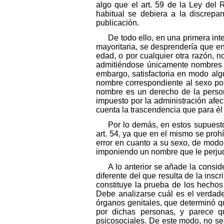
algo que el art. 59 de la Ley del
habitual se debiera a la discrepa
publicación.
De todo ello, en una primera in
mayoritaria, se desprendería que e
edad, o por cualquier otra razón, 
admitiéndose únicamente nombres am
embargo, satisfactoria en modo alg
nombre correspondiente al sexo por 
nombre es un derecho de la persona
impuesto por la administración afe
cuenta la trascendencia que para él
Por lo demás, en estos supuest
art. 54, ya que en el mismo se pro
error en cuanto a su sexo, de modo q
imponiendo un nombre que le perjud
A lo anterior se añade la consi
diferente del que resulta de la inscr
constituye la prueba de los hechos 
Debe analizarse cuál es el verdad
órganos genitales, que determinó q
por dichas personas, y parece qu
psicosociales. De este modo, no se p