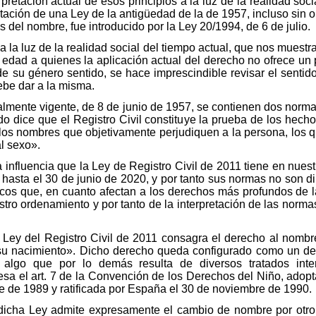
terpretación actual de esos principios a la luz de la realidad so
etación de una Ley de la antigüedad de la de 1957, incluso sin ol
os del nombre, fue introducido por la Ley 20/1994, de 6 de julio.
 la luz de la realidad social del tiempo actual, que nos muest
dad a quienes la aplicación actual del derecho no ofrece un
de su género sentido, se hace imprescindible revisar el sentido
ebe dar a la misma.
ualmente vigente, de 8 de junio de 1957, se contienen dos norma
do dice que el Registro Civil constituye la prueba de los hechos 
os nombres que objetivamente perjudiquen a la persona, los qu
al sexo».
 influencia que la Ley de Registro Civil de 2011 tiene en nuest
r hasta el 30 de junio de 2020, y por tanto sus normas no son d
ídicos que, en cuanto afectan a los derechos más profundos de
tro ordenamiento y por tanto de la interpretación de las norm
a Ley del Registro Civil de 2011 consagra el derecho al nomb
u nacimiento». Dicho derecho queda configurado como un de
, algo que por lo demás resulta de diversos tratados inte
resa el art. 7 de la Convención de los Derechos del Niño, adop
 de 1989 y ratificada por España el 30 de noviembre de 1990.
cha Ley admite expresamente el cambio de nombre por otro u