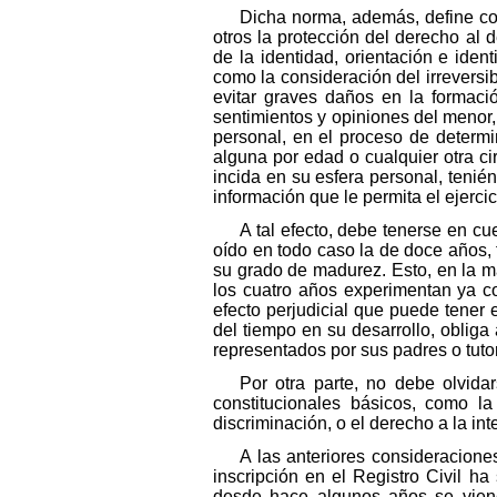
Dicha norma, además, define como
otros la protección del derecho al 
de la identidad, orientación e ide
como la consideración del irreversi
evitar graves daños en la formaci
sentimientos y opiniones del menor,
personal, en el proceso de determi
alguna por edad o cualquier otra ci
incida en su esfera personal, teni
información que le permita el ejerci
A tal efecto, debe tenerse en cu
oído en todo caso la de doce años,
su grado de madurez. Esto, en la m
los cuatro años experimentan ya co
efecto perjudicial que puede tener e
del tiempo en su desarrollo, oblig
representados por sus padres o tuto
Por otra parte, no debe olvidar
constitucionales básicos, como la
discriminación, o el derecho a la inte
A las anteriores consideracione
inscripción en el Registro Civil ha
desde hace algunos años se vien