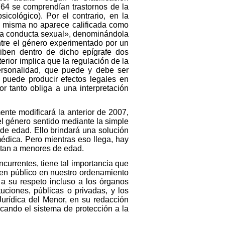
64 se comprendían trastornos de la
sicológico). Por el contrario, en la
la misma no aparece calificada como
 la conducta sexual», denominándola
tre el género experimentado por un
riben dentro de dicho epígrafe dos
erior implica que la regulación de la
ersonalidad, que puede y debe ser
o puede producir efectos legales en
r tanto obliga a una interpretación
ente modificará la anterior de 2007,
el género sentido mediante la simple
 de edad. Ello brindará una solución
médica. Pero mientras eso llega, hay
ctan a menores de edad.
ncurrentes, tiene tal importancia que
den público en nuestro ordenamiento
o a su respeto incluso a los órganos
uciones, públicas o privadas, y los
Jurídica del Menor, en su redacción
icando el sistema de protección a la