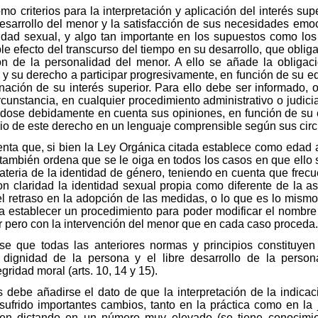
 criterios para la interpretación y aplicación del interés sup
desarrollo del menor y la satisfacción de sus necesidades emoc
ntidad sexual, y algo tan importante en los supuestos como los
ble efecto del transcurso del tiempo en su desarrollo, que ob
ón de la personalidad del menor. A ello se añade la obligac
 y su derecho a participar progresivamente, en función de su e
nación de su interés superior. Para ello debe ser informado, 
rcunstancia, en cualquier procedimiento administrativo o judi
éndose debidamente en cuenta sus opiniones, en función de su 
cio de este derecho en un lenguaje comprensible según sus circu
enta que, si bien la Ley Orgánica citada establece como edad a
 también ordena que se le oiga en todos los casos en que ello 
ateria de la identidad de género, teniendo en cuenta que frec
n claridad la identidad sexual propia como diferente de la a
l retraso en la adopción de las medidas, o lo que es lo mismo e
a a establecer un procedimiento para poder modificar el nombr
r pero con la intervención del menor que en cada caso proceda.
se que todas las anteriores normas y principios constituyen d
 dignidad de la persona y el libre desarrollo de la persona
gridad moral (arts. 10, 14 y 15).
s debe añadirse el dato de que la interpretación de la indica
 sufrido importantes cambios, tanto en la práctica como en la j
en dictando en un número muy elevado (se tiene conocimie