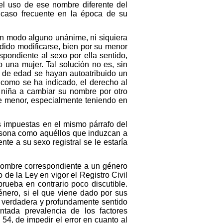
el uso de ese nombre diferente del
l caso frecuente en la época de su
 en modo alguno unánime, ni siquiera
dido modificarse, bien por su menor
pondiente al sexo por ella sentido,
 una mujer. Tal solución no es, sin
s de edad se hayan autoatribuido un
, como se ha indicado, el derecho al
o niña a cambiar su nombre por otro
se menor, especialmente teniendo en
s impuestas en el mismo párrafo del
ersona como aquéllos que induzcan a
te a su sexo registral se le estaría
 nombre correspondiente a un género
o de la Ley en vigor el Registro Civil
prueba en contrario poco discutible.
nero, si el que viene dado por sus
l verdadera y profundamente sentido
tada prevalencia de los factores
54, de impedir el error en cuanto al