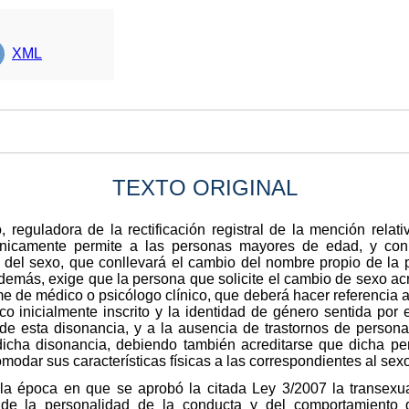
XML
TEXTO ORIGINAL
reguladora de la rectificación registral de la mención relat
únicamente permite a las personas mayores de edad, y con c
al del sexo, que conllevará el cambio del nombre propio de la
Además, exige que la persona que solicite el cambio de sexo ac
e de médico o psicólogo clínico, que deberá hacer referencia a 
o inicialmente inscrito y la identidad de género sentida por el
 de esta disonancia, y a la ausencia de trastornos de personal
 dicha disonancia, debiendo también acreditarse que dicha p
odar sus características físicas a las correspondientes al sex
la época en que se aprobó la citada Ley 3/2007 la transexu
 de la personalidad de la conducta y del comportamiento d