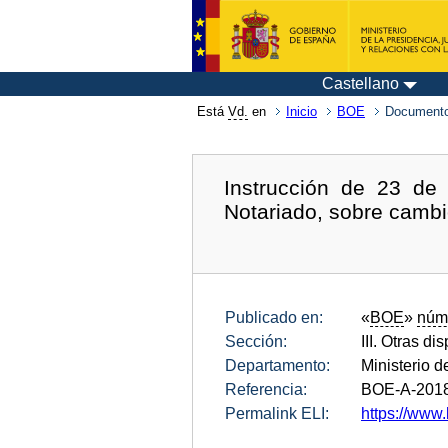
Castellano
Está
Vd.
en
Inicio
BOE
Documento
Instrucción de 23 de
Notariado, sobre cambi
Publicado en:
«
BOE
»
núm
Sección:
III. Otras di
Departamento:
Ministerio d
Referencia:
BOE-A-201
Permalink ELI:
https://www.