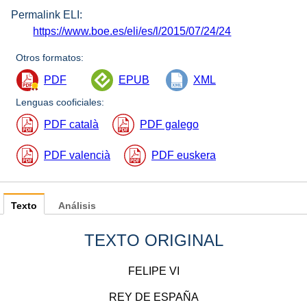
Permalink ELI:
https://www.boe.es/eli/es/l/2015/07/24/24
Otros formatos:
PDF
EPUB
XML
Lenguas cooficiales:
PDF català
PDF galego
PDF valencià
PDF euskera
Texto
Análisis
TEXTO ORIGINAL
FELIPE VI
REY DE ESPAÑA