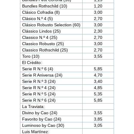
Bundles Rothschild (10)
1,20
Clásico Cofradia (8)
3,00
Clásico N.º 4 (5)
2,70
Clásico Robusto Selection (60)
3,00
Clássico Lindos (25)
2,30
Classico N.º 4 (25)
2,70
Classico Robusto (25)
3,00
Classico Rothschild (25)
2,70
Toro (10)
3,55
El Crédito:
Serie R N.º 6 (4)
5,85
Serie R Aniversa (24)
4,70
Serie R N.º 3 (24)
3,40
Serie R N.º 4 (24)
4,85
Serie R N.º 5 (24)
5,35
Serie R N.º 6 (24)
5,85
La Traviata:
Divino by Cao (24)
3,55
Favorito by Cao (24)
3,85
Luminoso by Cao (30)
3,05
Luis Martínez: