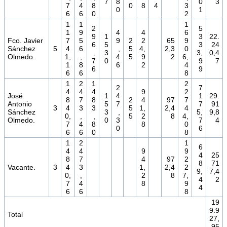
7
8
0
3
7
4
8
0
8
4
3
0
1
6
6
0
2
1
1
1
2
5
1
9
4
4
6
9
1
3
22.
Fco. Javier
7
5
9
2
2
65
9
6
5
3
24
Sánchez
5
4
6
,
5
4,
2,3
0
,
3
3,
0,4
Olmedo.
1,
,
4
5
9
2
6,
7
0
9
7
1
8
6
2
4
6
9
6
6
8
1
2
1
2
2
7
4
4
4
9
2
José
1
4
1
29.
8
7
8
2
4
97
7
Antonio
5
7
7
91
3
4
3
3
5
1,
2,4
4
Sánchez
3
,
5,
9,8
0,
,
,
5
2
8
4,
Olmedo.
0
3
7
4
7
4
8
8
0
0
6
6
6
0
8
1
2
1
6
4
4
9
9
4
25
8
7
4
97
2
8
71
Vacante.
3
4
3
1,
2,4
2
9,
7,4
0,
,
2
8
7,
4
2
7
4
8
9
4
6
6
8
19
9.9
Total
27,
95