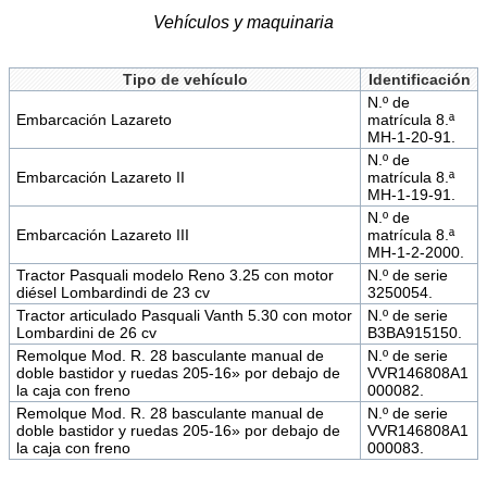
Vehículos y maquinaria
Tipo de vehículo
Identificación
N.º de
Embarcación Lazareto
matrícula 8.ª
MH-1-20-91.
N.º de
Embarcación Lazareto II
matrícula 8.ª
MH-1-19-91.
N.º de
Embarcación Lazareto III
matrícula 8.ª
MH-1-2-2000.
Tractor Pasquali modelo Reno 3.25 con motor
N.º de serie
diésel Lombardindi de 23 cv
3250054.
Tractor articulado Pasquali Vanth 5.30 con motor
N.º de serie
Lombardini de 26 cv
B3BA915150.
Remolque Mod. R. 28 basculante manual de
N.º de serie
doble bastidor y ruedas 205-16» por debajo de
VVR146808A1
la caja con freno
000082.
Remolque Mod. R. 28 basculante manual de
N.º de serie
doble bastidor y ruedas 205-16» por debajo de
VVR146808A1
la caja con freno
000083.