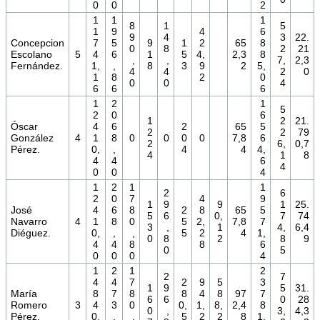
0
0
2
1
1
1
8
1
5
1
9
4
6
9
4
3
22.
Concepcion
7
5
9
1
2
65
8
0
8
2
21
Escolano
5
4
6
1
5
4,
2,3
8
,
,
7,
2,3
Fernández.
1,
,
8
3
9
2
5,
4
4
2
0
1
8
2
0
0
0
4
6
6
6
1
2
1
5
2
0
6
1
2
21.
Óscar
4
6
2
65
5
2
2
79
González
4
1
8
0
0
0
0
7,8
6
2
6,
0,7
Pérez.
0,
,
4
4
4,
4
1
8
4
4
6
4
0
0
4
1
2
1
1
2
6
2
0
7
4
9
1
9
9
1
25.
José
4
6
8
2
8
65
5
5
6
0,
7
74
Navarro
4
1
8
0
5
2,
7,8
7
3
,
1
4,
6,4
Diéguez.
0,
,
,
5
2
4
1,
0
8
2
8
9
4
4
8
8
6
0
5
0
0
0
4
1
2
1
2
2
7
4
4
7
2
9
5
3
1
9
5
31.
María
8
7
8
8
4
8
97
7
6
6
0
28
Romero
3
4
3
0
0,
1,
8,
2,4
8
0
,
3,
4,3
Pérez.
0,
,
,
5
2
2
8
1,