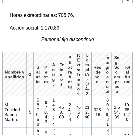
Horas extraordinarias: 705,76.
Acción social: 1.170,89.
Personal fijo discontinuo
P.
C
P.
Ín
Se
E
o
E
te
g.
A
Tr
xt
m
S
P.
xt
Res
gr
So
Tot
n
ie
ra
pl
Nombre y
al
e
ra
ide
o
c.
al
G
ti
ni
Tr
/A
apellidos
ar
xt
A
nci
a
em
An
g
o
ie
-
io
ra
nt
a
n
pr
ual
.
s
ni
3/
ig
u
es
o
A-
.
al
a
s
2
5
1
8
9
M.
8
4
2
0
10.
7
45
76
21
2.5
Trinidad
7
8
4,
326
9
65
5
8,
9,
,5
2,
54,
Baena
0,
,
7
,16
6,
0,7
4
00
0
46
39
Martín.
5
4
4
3
0
3
8
4
1
5
2
8
9