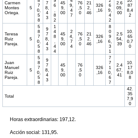
8
9
4
2
10.
Carmen
7
45
76
21
2.6
7
6
9,
326
6
87
Montes
5
8,
9,
,5
2,
09,
0,
,
4
,16
9,
8,4
Ortega.
4
00
0
46
00
5
8
7
4
2
3
8
2
2
5
1
8
9
8
4
2
0
10.
Teresa
7
45
76
21
2.5
7
8
4,
326
9
65
Ruiz
5
8,
9,
,5
2,
54,
0,
,
7
,16
6,
0,7
Pareja.
4
00
0
46
39
5
4
4
3
0
3
8
4
1
5
7
9
Juan
8
7
10.
7
45
76
2.4
Manuel
7
326
1
17
5
8,
9,
,5
67,
Ruiz
0,
,16
0,
8,0
4
00
0
41
Pareja.
5
6
8
3
8
7
42.
35
Total
7,9
0
Horas extraordinarias: 197,12.
Acción social: 131,95.