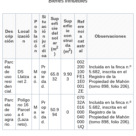
Bienes inmuebles
Si
Sup
Sup
P
tu
Ref
erfi
erfic
o
ac
ere
cie
ie
Des
Local
b
ió
nci
del
con
crip
izació
la
n
a
Observaciones
sol
strui
ción
n
ci
ju
cat
ar
da
ó
rí
astr
2
(m
2
n
di
al
(m
)
)
ca
Parc
002
ela
Pr
200
Incluida en la finca n.º
de
DS
M
op
100
5.682, inscrita en el
65.8
9.90
uso
Llatza
a
ie
FE1
Registro de la
32
3
resi
ret 2.
ó.
da
1E0
Propiedad de Mahón
den
d.
001
(tomo 898, folio 206).
cial.
ZE
070
Parc
Polígo
Pr
32A
Incluida en la finca n.º
ela
no 16
M
op
016
5.682, inscrita en el
de
Parcel
50.9
a
ie
0
000
Registro de la
uso
a 4
94
ó.
da
040
Propiedad de Mahón
agra
(Laza
d.
000
(tomo 898, folio 206).
rio.
reto).
UQ