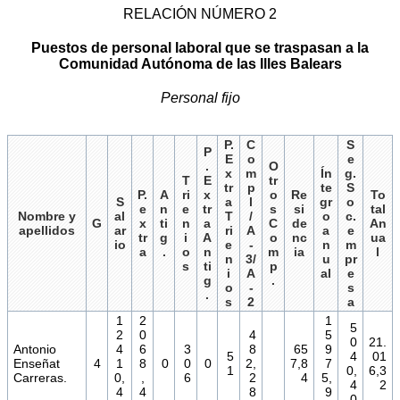
RELACIÓN NÚMERO 2
Puestos de personal laboral que se traspasan a la
Comunidad Autónoma de las Illes Balears
Personal fijo
P.
C
S
P
E
o
e
.
O
x
m
Ín
g.
T
E
tr
tr
p
te
S
P.
A
ri
x
o
Re
To
S
a
l
gr
o
e
n
e
tr
s
si
tal
Nombre y
al
T
/
o
c.
G
x
ti
n
a
C
de
An
apellidos
ar
ri
A
a
e
tr
g
i
A
o
nc
ua
io
e
-
n
m
a
.
o
n
m
ia
l
n
3/
u
pr
s
ti
p
i
A
al
e
g
.
o
-
s
.
s
2
a
1
2
1
5
2
0
4
5
0
21.
Antonio
4
6
3
8
65
9
5
4
01
Enseñat
4
1
8
0
0
0
2,
7,8
7
1
0,
6,3
Carreras.
0,
,
6
2
4
5,
4
2
4
4
8
9
0