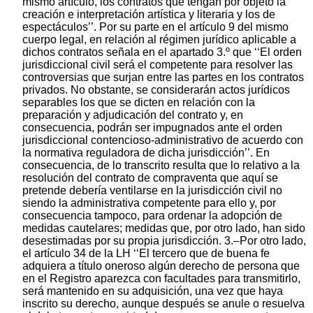
mismo artículo, los contratos que tengan por objeto la
creación e interpretación artística y literaria y los de
espectáculos’’. Por su parte en el artículo 9 del mismo
cuerpo legal, en relación al régimen jurídico aplicable a
dichos contratos señala en el apartado 3.º que ‘‘El orden
jurisdiccional civil será el competente para resolver las
controversias que surjan entre las partes en los contratos
privados. No obstante, se considerarán actos jurídicos
separables los que se dicten en relación con la
preparación y adjudicación del contrato y, en
consecuencia, podrán ser impugnados ante el orden
jurisdiccional contencioso-administrativo de acuerdo con
la normativa reguladora de dicha jurisdicción’’. En
consecuencia, de lo transcrito resulta que lo relativo a la
resolución del contrato de compraventa que aquí se
pretende debería ventilarse en la jurisdicción civil no
siendo la administrativa competente para ello y, por
consecuencia tampoco, para ordenar la adopción de
medidas cautelares; medidas que, por otro lado, han sido
desestimadas por su propia jurisdicción. 3.–Por otro lado,
el artículo 34 de la LH ‘‘El tercero que de buena fe
adquiera a título oneroso algún derecho de persona que
en el Registro aparezca con facultades para transmitirlo,
será mantenido en su adquisición, una vez que haya
inscrito su derecho, aunque después se anule o resuelva