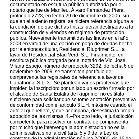
documentado en escritura pública autorizada por el
notario que fue de Manlleu, Álvaro Fernández Piera,
protocolo 2723, en fecha 29 de diciembre de 2005, sin
que en el asiento registral se hiciera referencia alguna a
la condición de que dichas fincas fueran destinadas a la
construcción de viviendas en régimen de protección
pública. Nuevamente transmitidas las fincas en el año
2008 en virtud de una dación en pago de deudas hecha
por la entonces titular, Residencial Riuprimer, S.L., a
favor de Residencial Blau Verd, S.L. Finalmente, en
escritura pública otorgada por el notario de Vic, José
Vilana Espejo, número de protocolo 3292, de fecha 6 de
noviembre de 2009, se transmiten por título de
compraventa las registrales de referencia a favor de
Canalbona, S.L. 3.–Se plantean varios problemas que
impiden la inscripción: por un lado un escrito firmado por
el alcalde de Santa Eulalia de Riuprimer no es título
suficiente para solicitar que se tome anotación preventiva
de conformidad con el artículo 3 L.H. máxime cuando el
auto al que refiere, y que acompaña, desestima la propia
adopción de las mismas. 4.–Por otro lado, la jurisdicción
competente para resolver un contrato de compraventa,
por mucho que intervenga la administración no es la
administrativa sino la civil (arts. 5 y 9 de la Ley de
contratos de la administración pública 2/2000, de 16 de