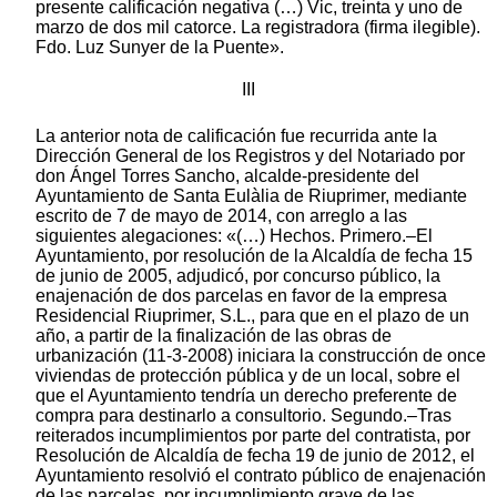
presente calificación negativa (…) Vic, treinta y uno de
marzo de dos mil catorce. La registradora (firma ilegible).
Fdo. Luz Sunyer de la Puente».
III
La anterior nota de calificación fue recurrida ante la Dirección General de los Registros y del Notariado por don Ángel Torres Sancho, alcalde-presidente del Ayuntamiento de Santa Eulàlia de Riuprimer, mediante escrito de 7 de mayo de 2014, con arreglo a las siguientes alegaciones: «(…) Hechos. Primero.–El Ayuntamiento, por resolución de la Alcaldía de fecha 15 de junio de 2005, adjudicó, por concurso público, la enajenación de dos parcelas en favor de la empresa Residencial Riuprimer, S.L., para que en el plazo de un año, a partir de la finalización de las obras de urbanización (11-3-2008) iniciara la construcción de once viviendas de protección pública y de un local, sobre el que el Ayuntamiento tendría un derecho preferente de compra para destinarlo a consultorio. Segundo.–Tras reiterados incumplimientos por parte del contratista, por Resolución de Alcaldía de fecha 19 de junio de 2012, el Ayuntamiento resolvió el contrato público de enajenación de las parcelas, por incumplimiento grave de las obligaciones contractuales del adjudicatario. Dichas causas de resolución contractual están previstas en el artículo III, letras g) y h), del texto refundido de la Ley de contratos de las Administraciones Públicas, aprobado por RDL 2/2000, de 16 de junio. Acordando asimismo, suspender la tramitación hasta que la Comisión Jurídica Asesora no emitiera el dictamen preceptivo. Tercero.–En fecha 25/10/2012 la Comisión Jurídica Asesora elaboró el Dictamen 344/12, por el que informa favorablemente la resolución del contrato de adjudicación de unas parcelas incluidas en la Unidad de Actuación 12, Plana del Riu, destinadas a la construcción de viviendas de protección oficial a favor de la empresa Residencial Riuprimer, S.L. Por resolución de Alcaldía, de fecha 11/13/2012, se acordó la resolución del contrato de enajenación de las parcelas 17 y 18 incluidas en la unidad de actuación (UA) 12, Plana del Río, destinadas a la construcción de viviendas de protección pública en el municipio de Santa Eulalia de Riuprimer. Contra dicha resolución se interpuso recurso de reposición por parte de la adjudicataria, el cual fue desestimado por la Resolución de Alcaldía de fecha 21/01/2013. Resolución que actualmente está recurrida ante el Juzgado contencioso administrativo núm. 9 de Barcelona, mediante el recurso ordinario 99/2013-A. Cuarto.–A través del escrito de contestación a la demanda, mediante otrosí primero se solicitó por parte del Ayuntamiento, que al amparo del artículo 42 de la Ley Hipotecaria, aprobada por Decreto de 8 de febrero de 1946, se llevara a cabo la anotación preventiva en el Registro de la Propiedad número 3 de Vic de la interposición del recurso contencioso-administrativo 99/2013 para que no se pudieran seguir transmitiendo las fincas adjudicadas. Quinto.–En fecha 06/02/2014 se dictó auto por parte del Juzgado contencioso núm. 9 de Barcelona, en el recurso contencioso administrativo 99/2013, por el que se denegó la medida cautelar solicitada por el Ayuntamiento mediante otrosí en el escrito de contestación a la demanda, de anotación preventiva en el Registro de la Propiedad número 3 de Vic de la interposición de dicho recurso contencioso para que no pudieran continuar transmitiéndose las fincas adjudicadas. La razón fundamental de dicha denegación era que la propia Administración podía pedir dicha anotación en vía administrativa. Sexto.–Una vez solicitada dicha anotación en el Registro de la Propiedad n.º 3 de Vic, en fecha 08/04/2014 nos han notificado la notificación núm. 58/2014 de la registradora del Registro de la Propiedad n.º 3 del distrito hipotecario de Vic, por la que se califica negativamente la petición del Ayuntamiento de anotación preventiva de la interposición del presente contencioso. Séptimo.–En la nota de calificación número 58/2014, objeto de recurso, se califica negativamente la inscripción solicitada por el Ayuntamiento por tres razones: 1) Que nos encontramos con un contrato de compraventa de parcelas, el cual, de acuerdo con la propia normativa contractual, es de naturaleza privada, en consecuencia se le aplica la normativa civil y la jurisdicción competente para resolverlo es asimismo la civil. 2) Que el escrito firmado por el Alcalde del Ayuntamiento de Sta. Eulalia de Riuprimer no es título suficiente para solicitar que se tome anotación preventiva de conformidad con el art. 3 L.H. máxime cuando el auto que se acompaña desestima la adopción de dicha medida y 3) La certificación administrativa que se acompaña no pretende adopción de medida cautelar alguna sino la resolución del contrato por culpa del adjudicatario con restitución de las parcelas a favor del Ayuntamiento. Por todo ello, se determina que no es posible resolver el contrato e inscribir las fincas, objeto de compra-venta, a favor del Ayuntamiento. Fundamentos de Derecho: I. Objeto de impugnación. Lo que se impugna mediante el presente es la nota de calificación número 58/2014 que califica negativamente la inscripción solicitada por este Ayuntamiento por considerarse que no es posible resolver el contrato e inscribir las fincas a favor del Ayuntamiento. Por entender que nos encontramos con un contrato de naturaleza civil y, en consecuencia, serle aplicable no solo la normativa civil sino la jurisdicción homónima para resolver los conflictos que se produzcan como consecuencia de dicha contrato. II. Naturaleza jurídica del contrato de enajenación de dos parcelas del patrimonio municipal del suelo para la construcción de viviendas de protección pública y régimen jurídico de aplicación. La nota de calificación objeto del presente recurso, aplica la normativa civil por considerar que nos encontramos ante un contrato de compraventa ordinario. Considera el que suscribe que dicha normativa no resulta aplicable al caso objeto de análisis porque, de acuerdo con la disposición transitoria primera, apartado 2), de la Ley 30/2007 de contratos del sector público, los contratos adjudicados con anterioridad a la entrada en vigor de dicha Ley, se regirán por la normativa anterior, en cuanto a sus efectos, cumplimiento y extinción, incluida su duración y régimen de prórrogas. En consecuencia, debemos acudir al Real Decreto Legislativo 2/2000, de 16 de junio, por el que se aprueba el texto refundido de la Ley de Contratos de las Administraciones Públicas (en adelante, TRLCAP). El artículo 5 del TRLCAP dispone, en su apartado 1.º Que los contratos que celebre la Administración tendrán carácter administrativo o carácter privado. En este sentido, establece la letra a) del apartado 2, que son contratos administrativos los que tienen por objeto directo, conjunta o separadamente, la ejecución de obras, la gestión de servicios públicos y la realización de suministros, los de concesión de obras públicas, los de consultoría y asistencia o de servicios, excepto los contratos comprendidos en la categoría 6 del artículo 206 referentes a contratos de seguros y bancarios y de inversiones y, de los comprendidos en la categoría 26 del mismo artículo, los contratos que tengan por objeto la creación e interpretación artística y literaria y los de espectáculos. Este mismo apartado, en su letra b), considera también como administrativos los contratos que tengan un objeto distinto a los anteriormente expresados, pero que tengan naturaleza administrativa especial para restar vinculados al giro o tráfico específico de la Administración contratante, para satisfacer de forma directa o inmediata una finalidad pública de la específica competencia de aquélla o porque así lo declare una ley. El apartado 3 del artículo 5 del TRLCAP, prevé que el resto de contratos que celebre la Administración, tendrán la consideración de contratos privados y, en particular, los contratos de compraventa, donación, permuta, arrendamiento y demás negocios jurídicos análogos sobre bienes inmuebles, propiedades incorpóreas y valores negociables, así como los contratos comprendidos en la categoría 6 del artículo 206 referente a contratos de seguros y bancarios y de inversiones y, de los comprendidos en la categoría 26 del mismo artículo, los contratos que tengan por objeto la creación e interpretación artística y literaria y los de espectáculos. También debemos valorar que, de acuerdo con el contenido del artículo 153 del Decreto Legislativo 1 /2005, de 26 de julio, por el que se aprueba el texto refundido de la Ley de Urbanismo (en adelante, TRLU), la Administración de la Generalitat y los Ayuntamientos constituyen los respectivos patrimonios de suelo y de vivienda. Y el patrimonio público de suelo y de vivienda viene constituido por los edificios y los suelos susceptibles de cumplir las finalidades a las que se destina, que son las siguientes: a) Prever, poner en marcha y desarrollar, técnica y económica, la expansión de las poblaciones y la mejora de la calidad de vida. b) Hacer efectivo el derecho de la ciudadanía a acceder a una vivienda digna y adecuada. c) Intervenir en el mercado inmobiliario para abaratar el precio del suelo urbanizado y facilitar la adquisición de sistemas urbanísticos. d) Formar reservas para proteger y tutelar el suelo no urbanizable. Este mismo precepto prevé que la administración y la disposición del patrimonio público de suelo y de vivienda, deben vincularse a la consecución de estos fines. En cuanto al patrimonio municipal de suelo y de vivienda, el artículo 157 del TRLU dispone que los bienes que lo integran, constituyen un patrimonio separado del resto de bienes municipales y que los ingresos obtenidos mediante su enajenación y gestión se han de destinar a conservarlo y ampliarlo. Por otra parte, el apartado 2 del artículo 156 del TRLU dispone que si los terrenos son de uso residencial, el producto obtenido de la enajenación del suelo que no tenga la calificación de vivienda protegida, se destinase obligatoriamente a la finalidad de hacer efectivo el derecho de la ciudadanía a acceder a una vivienda digna y adecuada mediante un régimen de protección pública. En con