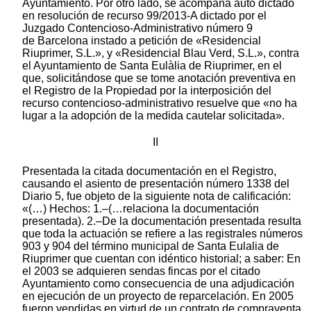
Ayuntamiento. Por otro lado, se acompaña auto dictado
en resolución de recurso 99/2013-A dictado por el
Juzgado Contencioso-Administrativo número 9
de Barcelona instado a petición de «Residencial
Riuprimer, S.L.», y «Residencial Blau Verd, S.L.», contra
el Ayuntamiento de Santa Eulàlia de Riuprimer, en el
que, solicitándose que se tome anotación preventiva en
el Registro de la Propiedad por la interposición del
recurso contencioso-administrativo resuelve que «no ha
lugar a la adopción de la medida cautelar solicitada».
II
Presentada la citada documentación en el Registro,
causando el asiento de presentación número 1338 del
Diario 5, fue objeto de la siguiente nota de calificación:
«(…) Hechos: 1.–(…relaciona la documentación
presentada). 2.–De la documentación presentada resulta
que toda la actuación se refiere a las registrales números
903 y 904 del término municipal de Santa Eulalia de
Riuprimer que cuentan con idéntico historial; a saber: En
el 2003 se adquieren sendas fincas por el citado
Ayuntamiento como consecuencia de una adjudicación
en ejecución de un proyecto de reparcelación. En 2005
fueron vendidas en virtud de un contrato de compraventa