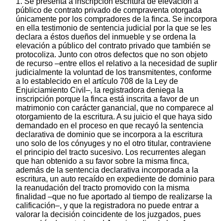
1. Se presenta a inscripción escritura de elevación a
público de contrato privado de compraventa otorgada
únicamente por los compradores de la finca. Se incorpora
en ella testimonio de sentencia judicial por la que se les
declara a éstos dueños del inmueble y se ordena la
elevación a público del contrato privado que también se
protocoliza. Junto con otros defectos que no son objeto
de recurso –entre ellos el relativo a la necesidad de suplir
judicialmente la voluntad de los transmitentes, conforme
a lo establecido en el artículo 708 de la Ley de
Enjuiciamiento Civil–, la registradora deniega la
inscripción porque la finca está inscrita a favor de un
matrimonio con carácter ganancial, que no comparece al
otorgamiento de la escritura. A su juicio el que haya sido
demandado en el proceso en que recayó la sentencia
declarativa de dominio que se incorpora a la escritura
uno solo de los cónyuges y no el otro titular, contraviene
el principio del tracto sucesivo. Los recurrentes alegan
que han obtenido a su favor sobre la misma finca,
además de la sentencia declarativa incorporada a la
escritura, un auto recaído en expediente de dominio para
la reanudación del tracto promovido con la misma
finalidad –que no fue aportado al tiempo de realizarse la
calificación–, y que la registradora no puede entrar a
valorar la decisión coincidente de los juzgados, pues