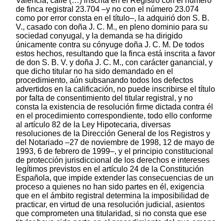
Valencia, calle (…) inscrita en el Registro con el número
de finca registral 23.704 –y no con el número 23.074
como por error consta en el título–, la adquirió don S. B.
V., casado con doña J. C. M., en pleno dominio para su
sociedad conyugal, y la demanda se ha dirigido
únicamente contra su cónyuge doña J. C. M. De todos
estos hechos, resultando que la finca está inscrita a favor
de don S. B. V. y doña J. C. M., con carácter ganancial, y
que dicho titular no ha sido demandado en el
procedimiento, aún subsanando todos los defectos
advertidos en la calificación, no puede inscribirse el título
por falta de consentimiento del titular registral, y no
consta la existencia de resolución firme dictada contra él
en el procedimiento correspondiente, todo ello conforme
al artículo 82 de la Ley Hipotecaria, diversas
resoluciones de la Dirección General de los Registros y
del Notariado –27 de noviembre de 1998, 12 de mayo de
1993, 6 de febrero de 1999–, y el principio constitucional
de protección jurisdiccional de los derechos e intereses
legítimos previstos en el artículo 24 de la Constitución
Española, que impide extender las consecuencias de un
proceso a quienes no han sido partes en él, exigencia
que en el ámbito registral determina la imposibilidad de
practicar, en virtud de una resolución judicial, asientos
que comprometen una titularidad, si no consta que ese