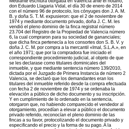
Mediante escritura otorgada en Valencia ante el notario,
don Eduardo Llagaria Vidal, el día 30 de enero de 2014
con el número 96 de protocolo, los cónyuges don J. A. M.
B. y doña S. T. M. expusieron: que el 2 de noviembre de
1974 y mediante documento privado, doña J. C. M. les
vendió el pleno dominio de la finca registral número
23.704 del Registro de la Propiedad de Valencia número
6, la cual compraron para su sociedad de gananciales;
que dicha finca pertenecía a los consortes don S. B. V. y
doña J. C. M. por compra a la mercantil «Imal, S.L.A.», en
el año 1971; que por la compradora fue iniciado el
correspondiente procedimiento judicial, al objeto de que
se les declarase como titulares dominicales del
inmueble, y que mediante sentencia número 139/2010,
dictada por el Juzgado de Primera Instancia de número 2
Valencia, se declaró que los demandantes eran los
titulares del inmueble referido desde la compra efectuada
con fecha 2 de noviembre de 1974 y se ordenaba la
elevación a público de dicho documento y su inscripción.
Y en cumplimiento de lo ordenado en la sentencia,
otorgaron que, no habiendo comparecido el vendedor al
otorgamiento, procedían a elevar a público el documento
privado referido, reconocían el pleno dominio de las
fincas a su favor, protocolizando el documento privado y
especificando el precio y la forma de su pago. A la