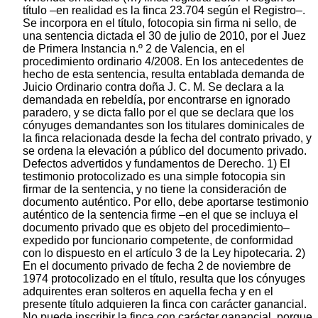
título –en realidad es la finca 23.704 según el Registro–.
Se incorpora en el título, fotocopia sin firma ni sello, de
una sentencia dictada el 30 de julio de 2010, por el Juez
de Primera Instancia n.º 2 de Valencia, en el
procedimiento ordinario 4/2008. En los antecedentes de
hecho de esta sentencia, resulta entablada demanda de
Juicio Ordinario contra doña J. C. M. Se declara a la
demandada en rebeldía, por encontrarse en ignorado
paradero, y se dicta fallo por el que se declara que los
cónyuges demandantes son los titulares dominicales de
la finca relacionada desde la fecha del contrato privado, y
se ordena la elevación a público del documento privado.
Defectos advertidos y fundamentos de Derecho. 1) El
testimonio protocolizado es una simple fotocopia sin
firmar de la sentencia, y no tiene la consideración de
documento auténtico. Por ello, debe aportarse testimonio
auténtico de la sentencia firme –en el que se incluya el
documento privado que es objeto del procedimiento–
expedido por funcionario competente, de conformidad
con lo dispuesto en el artículo 3 de la Ley hipotecaria. 2)
En el documento privado de fecha 2 de noviembre de
1974 protocolizado en el título, resulta que los cónyuges
adquirentes eran solteros en aquella fecha y en el
presente título adquieren la finca con carácter ganancial.
No puede inscribir la finca con carácter ganancial, porque