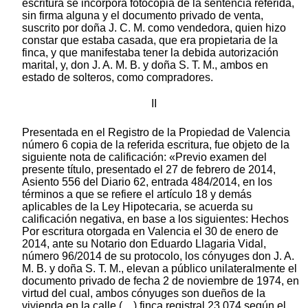
escritura se incorpora fotocopia de la sentencia referida,
sin firma alguna y el documento privado de venta,
suscrito por doña J. C. M. como vendedora, quien hizo
constar que estaba casada, que era propietaria de la
finca, y que manifestaba tener la debida autorización
marital, y, don J. A. M. B. y doña S. T. M., ambos en
estado de solteros, como compradores.
II
Presentada en el Registro de la Propiedad de Valencia
número 6 copia de la referida escritura, fue objeto de la
siguiente nota de calificación: «Previo examen del
presente título, presentado el 27 de febrero de 2014,
Asiento 556 del Diario 62, entrada 484/2014, en los
términos a que se refiere el artículo 18 y demás
aplicables de la Ley Hipotecaria, se acuerda su
calificación negativa, en base a los siguientes: Hechos
Por escritura otorgada en Valencia el 30 de enero de
2014, ante su Notario don Eduardo Llagaria Vidal,
número 96/2014 de su protocolo, los cónyuges don J. A.
M. B. y doña S. T. M., elevan a público unilateralmente el
documento privado de fecha 2 de noviembre de 1974, en
virtud del cual, ambos cónyuges son dueños de la
vivienda en la calle (…) finca registral 23.074 según el