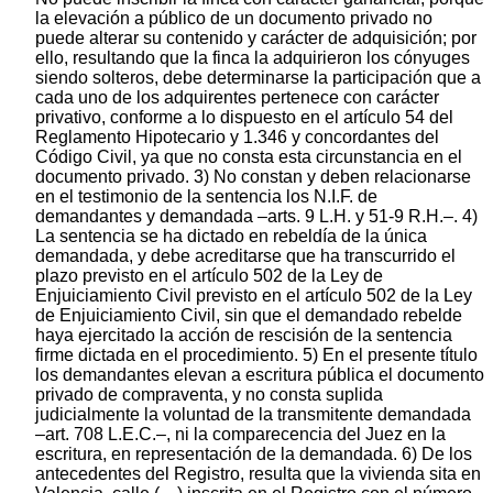
la elevación a público de un documento privado no
puede alterar su contenido y carácter de adquisición; por
ello, resultando que la finca la adquirieron los cónyuges
siendo solteros, debe determinarse la participación que a
cada uno de los adquirentes pertenece con carácter
privativo, conforme a lo dispuesto en el artículo 54 del
Reglamento Hipotecario y 1.346 y concordantes del
Código Civil, ya que no consta esta circunstancia en el
documento privado. 3) No constan y deben relacionarse
en el testimonio de la sentencia los N.I.F. de
demandantes y demandada –arts. 9 L.H. y 51-9 R.H.–. 4)
La sentencia se ha dictado en rebeldía de la única
demandada, y debe acreditarse que ha transcurrido el
plazo previsto en el artículo 502 de la Ley de
Enjuiciamiento Civil previsto en el artículo 502 de la Ley
de Enjuiciamiento Civil, sin que el demandado rebelde
haya ejercitado la acción de rescisión de la sentencia
firme dictada en el procedimiento. 5) En el presente título
los demandantes elevan a escritura pública el documento
privado de compraventa, y no consta suplida
judicialmente la voluntad de la transmitente demandada
–art. 708 L.E.C.–, ni la comparecencia del Juez en la
escritura, en representación de la demandada. 6) De los
antecedentes del Registro, resulta que la vivienda sita en