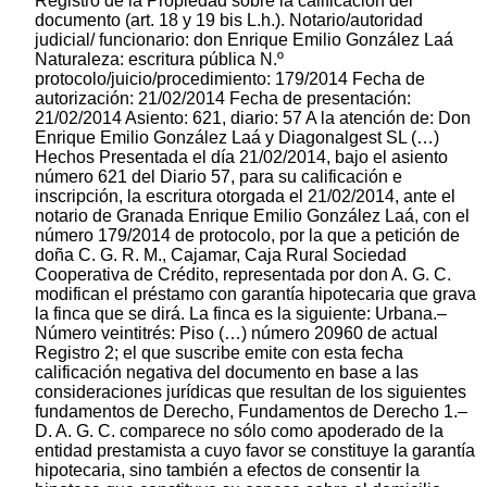
Registro de la Propiedad sobre la calificación del
documento (art. 18 y 19 bis L.h.). Notario/autoridad
judicial/ funcionario: don Enrique Emilio González Laá
Naturaleza: escritura pública N.º
protocolo/juicio/procedimiento: 179/2014 Fecha de
autorización: 21/02/2014 Fecha de presentación:
21/02/2014 Asiento: 621, diario: 57 A la atención de: Don
Enrique Emilio González Laá y Diagonalgest SL (…)
Hechos Presentada el día 21/02/2014, bajo el asiento
número 621 del Diario 57, para su calificación e
inscripción, la escritura otorgada el 21/02/2014, ante el
notario de Granada Enrique Emilio González Laá, con el
número 179/2014 de protocolo, por la que a petición de
doña C. G. R. M., Cajamar, Caja Rural Sociedad
Cooperativa de Crédito, representada por don A. G. C.
modifican el préstamo con garantía hipotecaria que grava
la finca que se dirá. La finca es la siguiente: Urbana.–
Número veintitrés: Piso (…) número 20960 de actual
Registro 2; el que suscribe emite con esta fecha
calificación negativa del documento en base a las
consideraciones jurídicas que resultan de los siguientes
fundamentos de Derecho, Fundamentos de Derecho 1.–
D. A. G. C. comparece no sólo como apoderado de la
entidad prestamista a cuyo favor se constituye la garantía
hipotecaria, sino también a efectos de consentir la