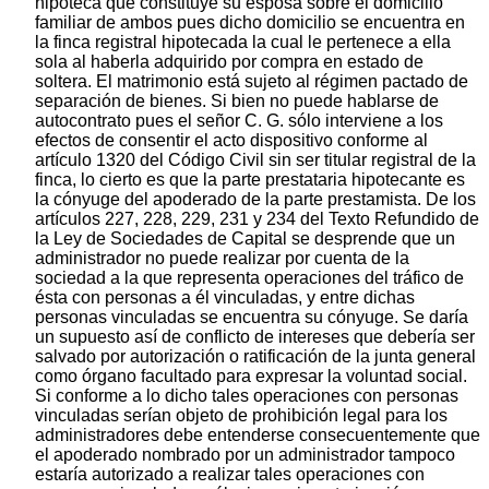
hipoteca que constituye su esposa sobre el domicilio
familiar de ambos pues dicho domicilio se encuentra en
la finca registral hipotecada la cual le pertenece a ella
sola al haberla adquirido por compra en estado de
soltera. El matrimonio está sujeto al régimen pactado de
separación de bienes. Si bien no puede hablarse de
autocontrato pues el señor C. G. sólo interviene a los
efectos de consentir el acto dispositivo conforme al
artículo 1320 del Código Civil sin ser titular registral de la
finca, lo cierto es que la parte prestataria hipotecante es
la cónyuge del apoderado de la parte prestamista. De los
artículos 227, 228, 229, 231 y 234 del Texto Refundido de
la Ley de Sociedades de Capital se desprende que un
administrador no puede realizar por cuenta de la
sociedad a la que representa operaciones del tráfico de
ésta con personas a él vinculadas, y entre dichas
personas vinculadas se encuentra su cónyuge. Se daría
un supuesto así de conflicto de intereses que debería ser
salvado por autorización o ratificación de la junta general
como órgano facultado para expresar la voluntad social.
Si conforme a lo dicho tales operaciones con personas
vinculadas serían objeto de prohibición legal para los
administradores debe entenderse consecuentemente que
el apoderado nombrado por un administrador tampoco
estaría autorizado a realizar tales operaciones con