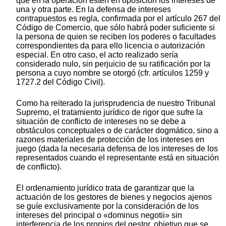
que en la operación estén en oposición los intereses de
una y otra parte. En la defensa de intereses
contrapuestos es regla, confirmada por el artículo 267 del
Código de Comercio, que sólo habrá poder suficiente si
la persona de quien se reciben los poderes o facultades
correspondientes da para ello licencia o autorización
especial. En otro caso, el acto realizado sería
considerado nulo, sin perjuicio de su ratificación por la
persona a cuyo nombre se otorgó (cfr. artículos 1259 y
1727.2 del Código Civil).
Como ha reiterado la jurisprudencia de nuestro Tribunal
Supremo, el tratamiento jurídico de rigor que sufre la
situación de conflicto de intereses no se debe a
obstáculos conceptuales o de carácter dogmático, sino a
razones materiales de protección de los intereses en
juego (dada la necesaria defensa de los intereses de los
representados cuando el representante está en situación
de conflicto).
El ordenamiento jurídico trata de garantizar que la
actuación de los gestores de bienes y negocios ajenos
se guíe exclusivamente por la consideración de los
intereses del principal o «dominus negotii» sin
interferencia de los propios del gestor, objetivo que se