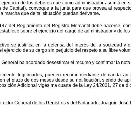
 ejercicio de los deberes que como administrador asumió en su d
de Capital), convoque a la junta para que provea al respecto 
da marcha que de tal situación puedan derivarse.
lo 147 del Reglamento del Registro Mercantil debe hacerse, c
 establece sobre el ejercicio del cargo de administrador y de l
ctivo se justifica en la defensa del interés de la sociedad y 
l ejercicio de su cargo sin perjuicio del respeto a su libre vol
General ha acordado desestimar el recurso y confirmar la nota de
galmente legitimados, pueden recurrir mediante demanda ant
 en el plazo de dos meses desde su notificación, siendo de apli
posición Adicional vigésima cuarta de la Ley 24/2001, 27 de dic
Director General de los Registros y del Notariado, Joaquín Jos