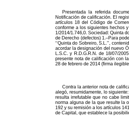
Presentada la referida docume
Notificación de calificación. El reg
artículos 18 del Código de Comerci
conforme a los siguientes hechos y
1/2014/1.746,0. Sociedad: Quinta d
de Derecho (defectos) 1.–Para poder
‘‘Quinta do Sobreiro, S.L.’’, conte
acordar la designación del nuevo Órg
L.S.C. y R.D.G.R.N. de 18/07/2005
presente nota de calificación con la
28 de febrero de 2014 (firma ilegible
Contra la anterior nota de califi
alegó, resumidamente, lo siguiente: 
resulta irrefutable que no cabe lim
norma alguna de la que resulte la 
192 y su remisión a los artículos 14
de Capital, que establece la posibil