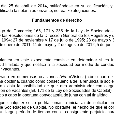
l día 25 de abril de 2014, ratificándose en su calificación, 
ificada la notaria autorizante, no realizó alegaciones.
Fundamentos de derecho
ódigo de Comercio; 166, 171 y 235 de la Ley de Sociedades 
y las Resoluciones de la Dirección General de los Registros y 
e 1994; 27 de noviembre y 17 de julio de 1995; 23 de mayo y 
de enero de 2011; 11 de mayo y 2 de agosto de 2012; 5 de junio
lantea en este expediente consiste en determinar si es in
d limitada y que notifica a la sociedad por medio de conducto
er vacantes.
iterado en numerosas ocasiones
(vid.
«Vistos») cómo han de i
ha doctrina, cuando como consecuencia de la renuncia la soci
 exista la posibilidad de que otro administrador con carg
ión de vacantes (art. 171 de la Ley de Sociedades de Capital), 
do a cabo la oportuna convocatoria de junta con tal finalidad.
e cualquier socio podría tomar la iniciativa de solicitar un
 de Sociedades de Capital. No obstante, el hecho de que el co
n largo período de tiempo con el consiguiente perjuicio para l