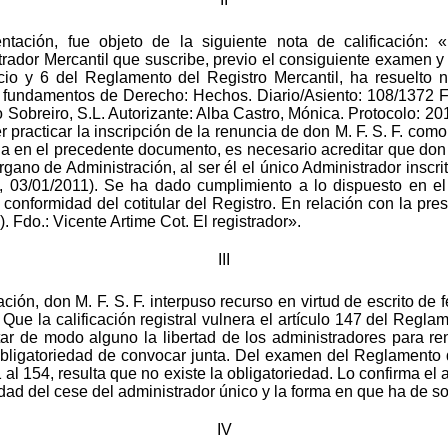
ntación, fue objeto de la siguiente nota de calificación: 
istrador Mercantil que suscribe, previo el consiguiente examen y
o y 6 del Reglamento del Registro Mercantil, ha resuelto no 
 fundamentos de Derecho: Hechos. Diario/Asiento: 108/1372 F
o Sobreiro, S.L. Autorizante: Alba Castro, Mónica. Protocolo: 
 practicar la inscripción de la renuncia de don M. F. S. F. com
nida en el precedente documento, es necesario acreditar que don
ano de Administración, al ser él el único Administrador inscrit
, 03/01/2011). Se ha dado cumplimiento a lo dispuesto en el 
 conformidad del cotitular del Registro. En relación con la pre
). Fdo.: Vicente Artime Cot. El registrador».
III
cación, don M. F. S. F. interpuso recurso en virtud de escrito d
Que la calificación registral vulnera el artículo 147 del Regla
itar de modo alguno la libertad de los administradores para r
obligatoriedad de convocar junta. Del examen del Reglamento de
1 al 154, resulta que no existe la obligatoriedad. Lo confirma el
idad del cese del administrador único y la forma en que ha de so
IV