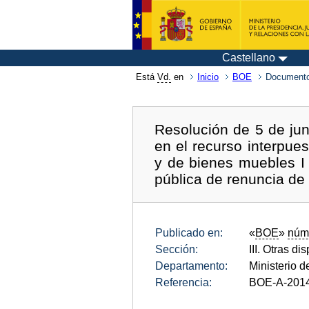
Castellano
Está
Vd.
en
Inicio
BOE
Documento
Resolución de 5 de jun
en el recurso interpues
y de bienes muebles I 
pública de renuncia de
Publicado en:
«
BOE
»
núm
Sección:
III. Otras di
Departamento:
Ministerio d
Referencia:
BOE-A-201