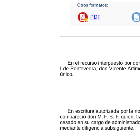
Otros formatos:
PDF
En el recurso interpuesto por don
I de Pontevedra, don Vicente Artim
único.
En escritura autorizada por la 
compareció don M. F. S. F. quien, t
cesado en su cargo de administrador 
mediante diligencia subsiguiente.