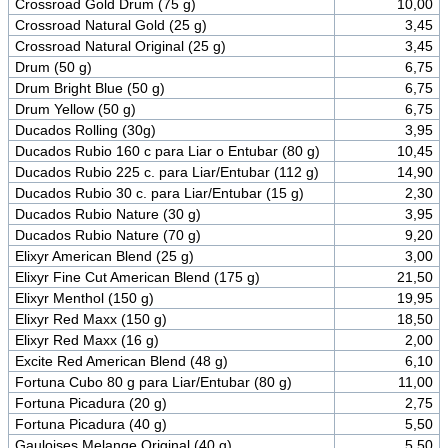
Crossroad Gold Drum (75 g)
10,00
Crossroad Natural Gold (25 g)
3,45
Crossroad Natural Original (25 g)
3,45
Drum (50 g)
6,75
Drum Bright Blue (50 g)
6,75
Drum Yellow (50 g)
6,75
Ducados Rolling (30g)
3,95
Ducados Rubio 160 c para Liar o Entubar (80 g)
10,45
Ducados Rubio 225 c. para Liar/Entubar (112 g)
14,90
Ducados Rubio 30 c. para Liar/Entubar (15 g)
2,30
Ducados Rubio Nature (30 g)
3,95
Ducados Rubio Nature (70 g)
9,20
Elixyr American Blend (25 g)
3,00
Elixyr Fine Cut American Blend (175 g)
21,50
Elixyr Menthol (150 g)
19,95
Elixyr Red Maxx (150 g)
18,50
Elixyr Red Maxx (16 g)
2,00
Excite Red American Blend (48 g)
6,10
Fortuna Cubo 80 g para Liar/Entubar (80 g)
11,00
Fortuna Picadura (20 g)
2,75
Fortuna Picadura (40 g)
5,50
Gauloises Melange Original (40 g)
5,50