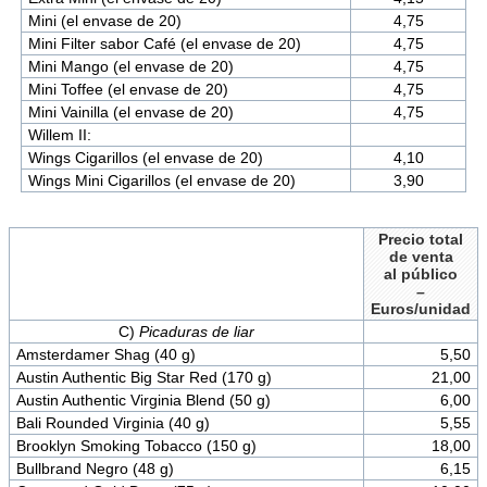
Mini (el envase de 20)
4,75
Mini Filter sabor Café (el envase de 20)
4,75
Mini Mango (el envase de 20)
4,75
Mini Toffee (el envase de 20)
4,75
Mini Vainilla (el envase de 20)
4,75
Willem II:
Wings Cigarillos (el envase de 20)
4,10
Wings Mini Cigarillos (el envase de 20)
3,90
Precio total
de venta
al público
–
Euros/unidad
C)
Picaduras de liar
Amsterdamer Shag (40 g)
5,50
Austin Authentic Big Star Red (170 g)
21,00
Austin Authentic Virginia Blend (50 g)
6,00
Bali Rounded Virginia (40 g)
5,55
Brooklyn Smoking Tobacco (150 g)
18,00
Bullbrand Negro (48 g)
6,15