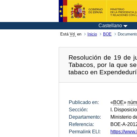
Castellano
Está
Vd.
en
Inicio
BOE
Documento
Resolución de 19 de j
Tabacos, por la que se
tabaco en Expendedurí
Publicado en:
«
BOE
»
núm
Sección:
I. Disposici
Departamento:
Ministerio 
Referencia:
BOE-A-201
Permalink ELI:
https://www.