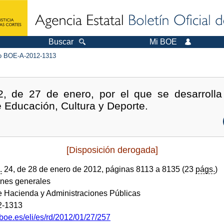
Buscar
Mi BOE
 BOE-A-2012-1313
, de 27 de enero, por el que se desarrolla 
e Educación, Cultura y Deporte.
[Disposición derogada]
.
24, de 28 de enero de 2012, páginas 8113 a 8135 (23
págs.
)
ones generales
de Hacienda y Administraciones Públicas
2-1313
boe.es/eli/es/rd/2012/01/27/257