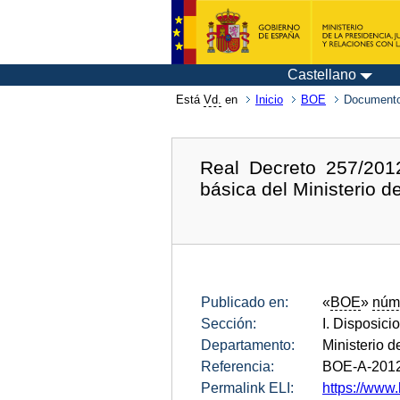
Castellano
Está
Vd.
en
Inicio
BOE
Documento
Real Decreto 257/2012
básica del Ministerio d
Publicado en:
«
BOE
»
núm
Sección:
I. Disposici
Departamento:
Ministerio 
Referencia:
BOE-A-201
Permalink ELI:
https://www.