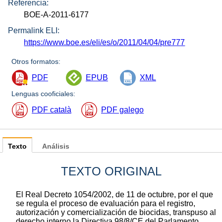
Referencia:
BOE-A-2011-6177
Permalink ELI:
https://www.boe.es/eli/es/o/2011/04/04/pre777
Otros formatos:
PDF
EPUB
XML
Lenguas cooficiales:
PDF català
PDF galego
Texto
Análisis
TEXTO ORIGINAL
El Real Decreto 1054/2002, de 11 de octubre, por el que
se regula el proceso de evaluación para el registro,
autorización y comercialización de biocidas, transpuso al
derecho interno la Directiva 98/8/CE del Parlamento