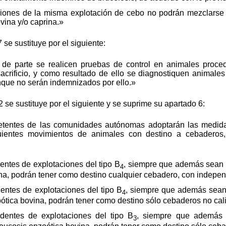
ciones de la misma explotación de cebo no podrán mezclarse
vina y/o caprina.»
 se sustituye por el siguiente:
 de parte se realicen pruebas de control en animales proce
acrificio, y como resultado de ello se diagnostiquen animales
unque no serán indemnizados por ello.»
22 se sustituye por el siguiente y se suprime su apartado 6:
tentes de las comunidades autónomas adoptarán las medida
uientes movimientos de animales con destino a cebaderos,
entes de explotaciones del tipo B
, siempre que además sean d
4
na, podrán tener como destino cualquier cebadero, con independ
entes de explotaciones del tipo B
, siempre que además sean 
4
tica bovina, podrán tener como destino sólo cebaderos no cali
dentes de explotaciones del tipo B
, siempre que además 
3