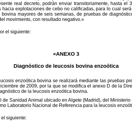
esente real decreto, podrán enviar transitoriamente, hasta el
 hacia explotaciones de cebo no calificadas, para lo cual será 
 bovina mayores de seis semanas, de pruebas de diagnóstico d
 del movimiento, con resultado negativo.»
r el siguiente:
«ANEXO 3
Diagnóstico de leucosis bovina enzoótica
leucosis enzoótica bovina se realizará mediante las pruebas pr
iciembre de 2009, por la que se modifica el anexo D de la Dir
iagnóstico de la leucosis enzoótica bovina.
al de Sanidad Animal ubicado en Algete (Madrid), del Ministeri
mo Laboratorio Nacional de Referencia para la leucosis enzoót
 el siguiente: