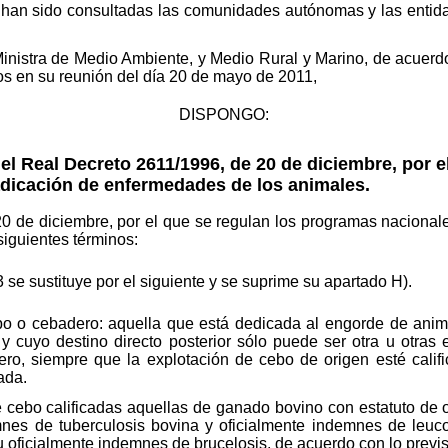
 han sido consultadas las comunidades autónomas y las entida
 Ministra de Medio Ambiente, y Medio Rural y Marino, de acuer
os en su reunión del día 20 de mayo de 2011,
DISPONGO:
el Real Decreto 2611/1996, de 20 de diciembre, por e
dicación de enfermedades de los animales.
20 de diciembre, por el que se regulan los programas naciona
siguientes términos:
3 se sustituye por el siguiente y se suprime su apartado H).
o o cebadero: aquella que está dedicada al engorde de anima
 y cuyo destino directo posterior sólo puede ser otra u otras
ro, siempre que la explotación de cebo de origen esté califi
ada.
 cebo calificadas aquellas de ganado bovino con estatuto de 
mnes de tuberculosis bovina y oficialmente indemnes de leuc
 oficialmente indemnes de brucelosis, de acuerdo con lo previs