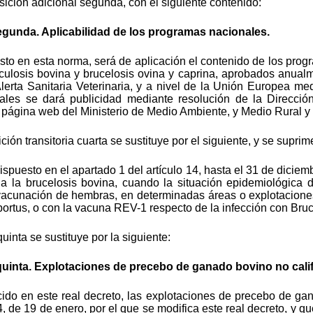
ición adicional segunda, con el siguiente contenido:
egunda. Aplicabilidad de los programas nacionales.
visto en esta norma, será de aplicación el contenido de los pro
rculosis bovina y brucelosis ovina y caprina, aprobados anual
lerta Sanitaria Veterinaria, y a nivel de la Unión Europea me
uales se dará publicidad mediante resolución de la Direcci
 página web del Ministerio de Medio Ambiente, y Medio Rural y
ción transitoria cuarta se sustituye por el siguiente, y se suprim
 dispuesto en el apartado 1 del artículo 14, hasta el 31 de dici
 a la brucelosis bovina, cuando la situación epidemiológica
a vacunación de hembras, en determinadas áreas o explotacion
bortus, o con la vacuna REV-1 respecto de la infección con Bruc
uinta se sustituye por la siguiente:
 quinta. Explotaciones de precebo de ganado bovino no cali
cido en este real decreto, las explotaciones de precebo de gan
, de 19 de enero, por el que se modifica este real decreto, y 