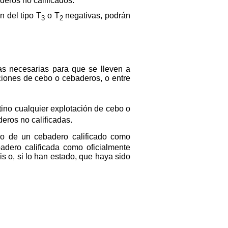
deros no calificados.
 del tipo T
o T
negativas, podrán
3
2
s necesarias para que se lleven a
ciones de cebo o cebaderos, o entre
ino cualquier explotación de cebo o
eros no calificadas.
o de un cebadero calificado como
3
adero calificada como oficialmente
 o, si lo han estado, que haya sido