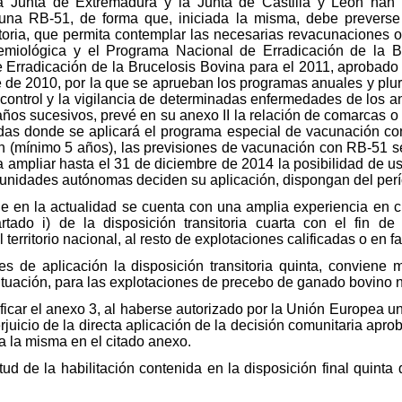
la Junta de Extremadura y la Junta de Castilla y León han 
na RB-51, de forma que, iniciada la misma, debe preverse
sitoria, que permita contemplar las necesarias revacunacione
emiológica y el Programa Nacional de Erradicación de la B
 Erradicación de la Brucelosis Bovina para el 2011, aprobado
de 2010, por la que se aprueban los programas anuales y pluri
l control y la vigilancia de determinadas enfermedades de los 
os sucesivos, prevé en su anexo II la relación de comarcas o 
as donde se aplicará el programa especial de vacunación con
n (mínimo 5 años), las previsiones de vacunación con RB-51 se 
ampliar hasta el 31 de diciembre de 2014 la posibilidad de us
munidades autónomas deciden su aplicación, dispongan del perío
e en la actualidad se cuenta con una amplia experiencia en 
tado i) de la disposición transitoria cuarta con el fin d
territorio nacional, al resto de explotaciones calificadas o en f
 de aplicación la disposición transitoria quinta, conviene m
tuación, para las explotaciones de precebo de ganado bovino n
ficar el anexo 3, al haberse autorizado por la Unión Europea 
rjuicio de la directa aplicación de la decisión comunitaria aprob
a la misma en el citado anexo.
rtud de la habilitación contenida en la disposición final quinta