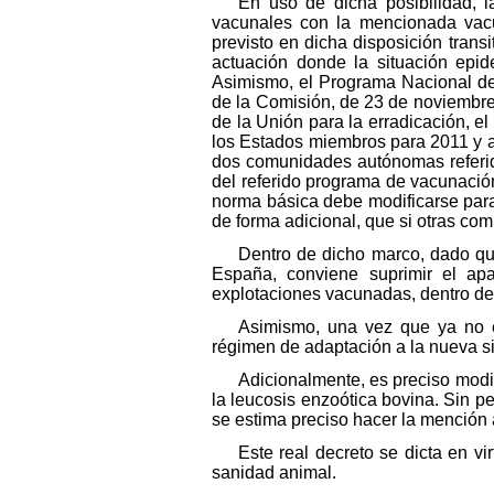
En uso de dicha posibilidad, 
vacunales con la mencionada vacu
previsto en dicha disposición tran
actuación donde la situación epid
Asimismo, el Programa Nacional de
de la Comisión, de 23 de noviembre 
de la Unión para la erradicación, e
los Estados miembros para 2011 y añ
dos comunidades autónomas referid
del referido programa de vacunació
norma básica debe modificarse para 
de forma adicional, que si otras co
Dentro de dicho marco, dado qu
España, conviene suprimir el apar
explotaciones vacunadas, dentro del 
Asimismo, una vez que ya no es
régimen de adaptación a la nueva si
Adicionalmente, es preciso modi
la leucosis enzoótica bovina. Sin pe
se estima preciso hacer la mención 
Este real decreto se dicta en vi
sanidad animal.