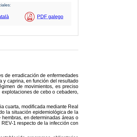
iales:
talà
PDF galego
les de erradicación de enfermedades
 y caprina, en función del resultado
régimen de movimientos, es preciso
de explotaciones de cebo o cebadero,
ria cuarta, modificada mediante Real
o la situación epidemiológica de la
de hembras, en determinadas áreas o
a REV-1 respecto de la infección con