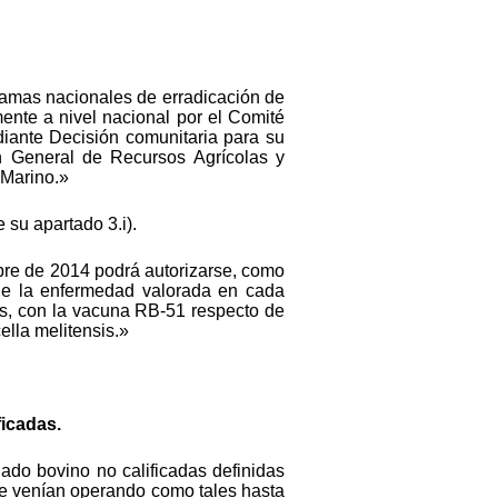
gramas nacionales de erradicación de
mente a nivel nacional por el Comité
diante Decisión comunitaria para su
ón General de Recursos Agrícolas y
 Marino.»
e su apartado 3.i).
embre de 2014 podrá autorizarse, como
 de la enfermedad valorada en cada
es, con la vacuna RB-51 respecto de
ella melitensis.»
ficadas.
ado bovino no calificadas definidas
que venían operando como tales hasta