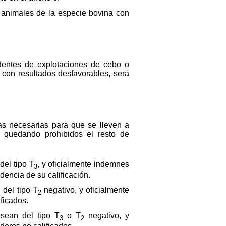
 animales de la especie bovina con
dentes de explotaciones de cebo o
 con resultados desfavorables, será
s necesarias para que se lleven a
 quedando prohibidos el resto de
el tipo T
, y oficialmente indemnes
3
encia de su calificación.
del tipo T
negativo, y oficialmente
2
ficados.
sean del tipo T
o T
negativo, y
3
2