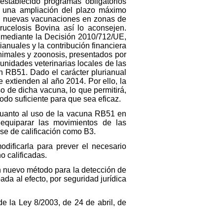
establecido programas obligatorios
 una ampliación del plazo máximo
s o nuevas vacunaciones en zonas de
rucelosis Bovina así lo aconsejen.
 mediante la Decisión 2010/712/UE,
anuales y la contribución financiera
animales y zoonosis, presentados por
unidades veterinarias locales de las
 RB51. Dado el carácter plurianual
extienden al año 2014. Por ello, la
o de dicha vacuna, lo que permitirá,
do suficiente para que sea eficaz.
cuanto al uso de la vacuna RB51 en
e equiparar las movimientos de las
ase de calificación como B3.
odificarla para prever el necesario
o calificadas.
un nuevo método para la detección de
ada al efecto, por seguridad jurídica
 de la Ley 8/2003, de 24 de abril, de