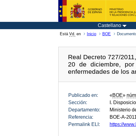
Castellano
Está
Vd.
en
Inicio
BOE
Documento
Real Decreto 727/2011,
20 de diciembre, por
enfermedades de los a
Publicado en:
«
BOE
»
núm
Sección:
I. Disposici
Departamento:
Ministerio 
Referencia:
BOE-A-201
Permalink ELI:
https://www.