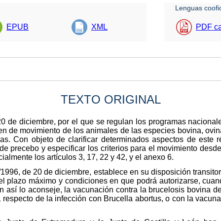
Lenguas coofic
EPUB
XML
PDF ca
TEXTO ORIGINAL
20 de diciembre, por el que se regulan los programas naciona
en de movimiento de los animales de las especies bovina, ovina
as. Con objeto de clarificar determinados aspectos de este 
n de precebo y especificar los criterios para el movimiento des
almente los artículos 3, 17, 22 y 42, y el anexo 6.
1996, de 20 de diciembre, establece en su disposición transito
l plazo máximo y condiciones en que podrá autorizarse, cuand
 así lo aconseje, la vacunación contra la brucelosis bovina 
respecto de la infección con Brucella abortus, o con la vacun