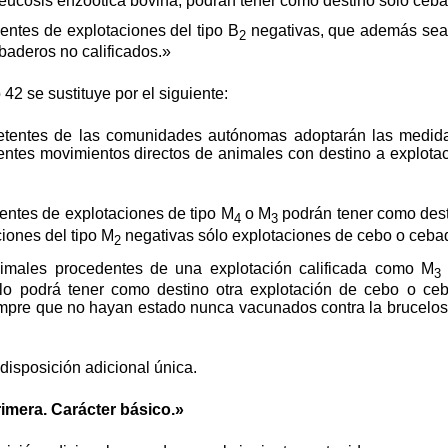
eucosis enzoótica bovina, podrán tener como destino sólo ceba
entes de explotaciones del tipo B
negativas, que además sean
2
baderos no calificados.»
 42 se sustituye por el siguiente:
tentes de las comunidades autónomas adoptarán las medida
entes movimientos directos de animales con destino a explota
entes de explotaciones de tipo M
o M
podrán tener como dest
4
3
ciones del tipo M
negativas sólo explotaciones de cebo o cebad
2
nimales procedentes de una explotación calificada como M
lo podrá tener como destino otra explotación de cebo o ceb
mpre que no hayan estado nunca vacunados contra la brucelosis
 disposición adicional única.
imera. Carácter básico.»