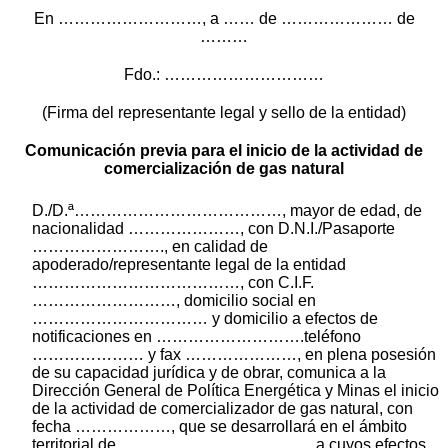
En ………………………, a …… de ………………… de
………
Fdo.: …………………………
(Firma del representante legal y sello de la entidad)
Comunicación previa para el inicio de la actividad de
comercialización de gas natural
D./D.ª…………………………………, mayor de edad, de
nacionalidad …………………, con D.N.I./Pasaporte
……………………., en calidad de
apoderado/representante legal de la entidad
…………………………………, con C.I.F.
………………………, domicilio social en
…………………………… y domicilio a efectos de
notificaciones en ……………………….teléfono
………………… y fax …………………, en plena posesión
de su capacidad jurídica y de obrar, comunica a la
Dirección General de Política Energética y Minas el inicio
de la actividad de comercializador de gas natural, con
fecha ………………, que se desarrollará en el ámbito
territorial de ……………………………… a cuyos efectos