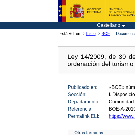
Castellano
Está
Vd.
en
Inicio
BOE
Documento
Ley 14/2009, de 30 de
ordenación del turismo
Publicado en:
«
BOE
»
núm
Sección:
I. Disposici
Departamento:
Comunidad 
Referencia:
BOE-A-201
Permalink ELI:
https://www.
Otros formatos: