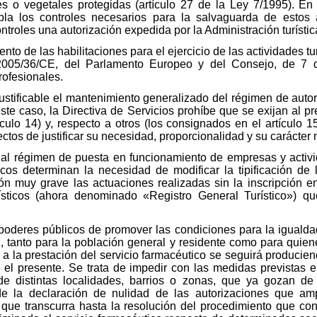
s o vegetales protegidas (artículo 27 de la Ley 7/1995). En
la los controles necesarios para la salvaguarda de estos 
troles una autorización expedida por la Administración turístic
o de las habilitaciones para el ejercicio de las actividades tur
 2005/36/CE, del Parlamento Europeo y del Consejo, de 7 d
rofesionales.
justificable el mantenimiento generalizado del régimen de autori
ste caso, la Directiva de Servicios prohíbe que se exijan al pr
ículo 14) y, respecto a otros (los consignados en el artículo 
ctos de justificar su necesidad, proporcionalidad y su carácter n
al régimen de puesta en funcionamiento de empresas y activid
icos determinan la necesidad de modificar la tipificación de 
ción muy grave las actuaciones realizadas sin la inscripción 
rísticos (ahora denominado «Registro General Turístico») q
s poderes públicos de promover las condiciones para la iguald
d, tanto para la población general y residente como para quien
a la prestación del servicio farmacéutico se seguirá producien
 el presente. Se trata de impedir con las medidas previstas e
de distintas localidades, barrios o zonas, que ya gozan d
de la declaración de nulidad de las autorizaciones que amp
 que transcurra hasta la resolución del procedimiento que c