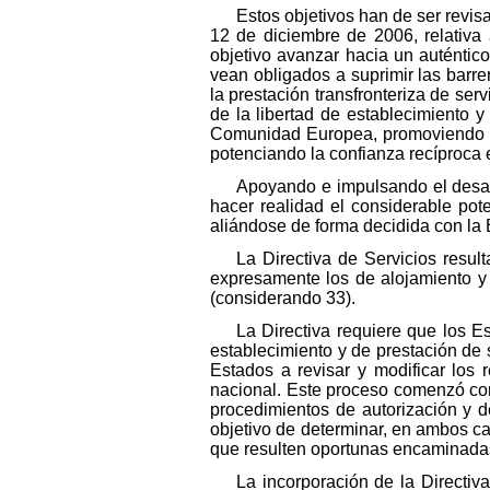
Estos objetivos han de ser revis
12 de diciembre de 2006, relativa 
objetivo avanzar hacia un auténtic
vean obligados a suprimir las barre
la prestación transfronteriza de ser
de la libertad de establecimiento y
Comunidad Europea, promoviendo la 
potenciando la confianza recíproca 
Apoyando e impulsando el desarro
hacer realidad el considerable pot
aliándose de forma decidida con la 
La Directiva de Servicios result
expresamente los de alojamiento y r
(considerando 33).
La Directiva requiere que los E
establecimiento y de prestación de 
Estados a revisar y modificar los 
nacional. Este proceso comenzó con l
procedimientos de autorización y de
objetivo de determinar, en ambos ca
que resulten oportunas encaminadas 
La incorporación de la Directiv