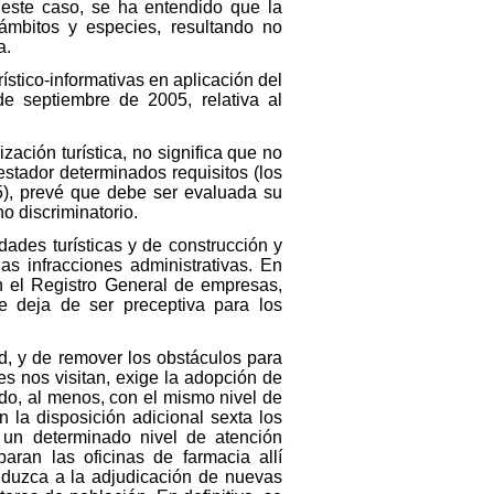
 este caso, se ha entendido que la
ámbitos y especies, resultando no
a.
ístico-informativas en aplicación del
e septiembre de 2005, relativa al
zación turística, no significa que no
estador determinados requisitos (los
15), prevé que debe ser evaluada su
o discriminatorio.
ades turísticas y de construcción y
las infracciones administrativas. En
en el Registro General de empresas,
ue deja de ser preceptiva para los
ad, y de remover los obstáculos para
es nos visitan, exige la adopción de
do, al menos, con el mismo nivel de
n la disposición adicional sexta los
e un determinado nivel de atención
aran las oficinas de farmacia allí
onduzca a la adjudicación de nuevas