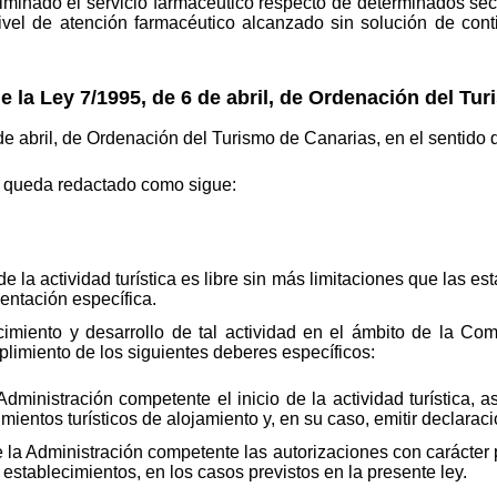
iminado el servicio farmacéutico respecto de determinados sect
ivel de atención farmacéutico alcanzado sin solución de con
e la Ley 7/1995, de 6 de abril, de Ordenación del Tu
de abril, de Ordenación del Turismo de Canarias, en el sentido 
ue queda redactado como sigue:
de la actividad turística es libre sin más limitaciones que las es
entación específica.
ecimiento y desarrollo de tal actividad en el ámbito de la C
limiento de los siguientes deberes específicos:
ministración competente el inicio de la actividad turística, a
imientos turísticos de alojamiento y, en su caso, emitir declarac
la Administración competente las autorizaciones con carácter p
 establecimientos, en los casos previstos en la presente ley.