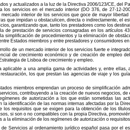
ados y actualizados a la luz de la Directiva 2006/123/CE, del 
a los servicios en el mercado interior (DO 376, de 27-12-20
o mercado interior de los servicios que goce de mayor liberta
ras que impidan u obstaculicen, directa o indirectamente, el 
vicios, garantizando que, tanto los prestadores como los destinat
 la de prestación de servicios consagradas en los artículos 43
simplificación de procedimientos y la eliminación de obstácul
entre Estados miembros y entre prestadores y consumidores en e
llo de un mercado interior de los servicios fuerte e integrado,
encial de crecimiento económico y de creación de empleo del
Estrategia de Lisboa de crecimiento y empleo.
a aplicable a una amplia gama de actividades y, entre ellas, a 
estauración, los que prestan las agencias de viaje y los guía
stados miembros emprendan un proceso de simplificación admini
servicios, contribuyendo a la creación de nuevos negocios, de 
regímenes de autorización a los que están sometidas las activ
a identificación de las normas internas afectadas por la Direct
 los requisitos que se exigen para la obtención de los títulos 
sos, si son o no compatibles con la propia Directiva, promovi
a la eliminación de los regímenes de autorización o requisitos
a de Servicios al ordenamiento jurídico español pasa por el 