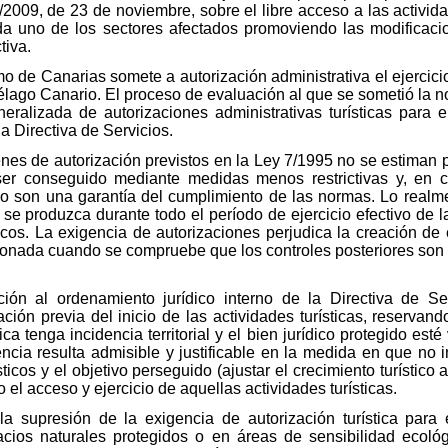
2009, de 23 de noviembre, sobre el libre acceso a las actividad
da uno de los sectores afectados promoviendo las modificacio
tiva.
 de Canarias somete a autorización administrativa el ejercicio 
élago Canario. El proceso de evaluación al que se sometió la norm
eralizada de autorizaciones administrativas turísticas para e
la Directiva de Servicios.
enes de autorización previstos en la Ley 7/1995 no se estiman
ser conseguido mediante medidas menos restrictivas y, en 
 no son una garantía del cumplimiento de las normas. Lo realme
se produzca durante todo el período de ejercicio efectivo de l
cos. La exigencia de autorizaciones perjudica la creación de
cionada cuando se compruebe que los controles posteriores son 
ción al ordenamiento jurídico interno de la Directiva de S
ión previa del inicio de las actividades turísticas, reservand
ica tenga incidencia territorial y el bien jurídico protegido est
ncia resulta admisible y justificable en la medida en que no 
ticos y el objetivo perseguido (ajustar el crecimiento turístico 
el acceso y ejercicio de aquellas actividades turísticas.
 supresión de la exigencia de autorización turística para e
cios naturales protegidos o en áreas de sensibilidad ecol