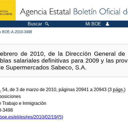
Buscar
Mi BOE
 BOE-A-2010-3498
ebrero de 2010, de la Dirección General de 
tablas salariales definitivas para 2009 y las pro
 de Supermercados Sabeco, S.A.
.
54, de 3 de marzo de 2010, páginas 20941 a 20943 (3
págs.
)
sposiciones
e Trabajo e Inmigración
0-3498
boe.es/eli/es/res/2010/02/19/(5)