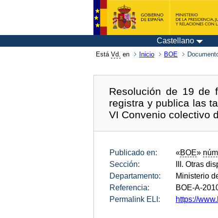
Castellano
Está
Vd.
en
Inicio
BOE
Documento
Resolución de 19 de f
registra y publica las 
VI Convenio colectivo
Publicado en:
«
BOE
»
núm
Sección:
III. Otras di
Departamento:
Ministerio d
Referencia:
BOE-A-201
Permalink ELI:
https://www.