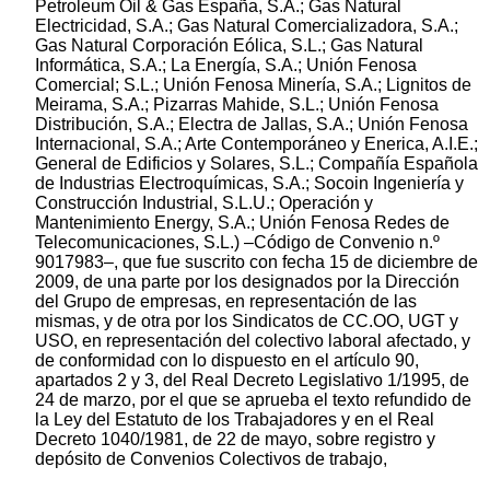
Petroleum Oil & Gas España, S.A.; Gas Natural
Electricidad, S.A.; Gas Natural Comercializadora, S.A.;
Gas Natural Corporación Eólica, S.L.; Gas Natural
Informática, S.A.; La Energía, S.A.; Unión Fenosa
Comercial; S.L.; Unión Fenosa Minería, S.A.; Lignitos de
Meirama, S.A.; Pizarras Mahide, S.L.; Unión Fenosa
Distribución, S.A.; Electra de Jallas, S.A.; Unión Fenosa
Internacional, S.A.; Arte Contemporáneo y Enerica, A.I.E.;
General de Edificios y Solares, S.L.; Compañía Española
de Industrias Electroquímicas, S.A.; Socoin Ingeniería y
Construcción Industrial, S.L.U.; Operación y
Mantenimiento Energy, S.A.; Unión Fenosa Redes de
Telecomunicaciones, S.L.) –Código de Convenio n.º
9017983–, que fue suscrito con fecha 15 de diciembre de
2009, de una parte por los designados por la Dirección
del Grupo de empresas, en representación de las
mismas, y de otra por los Sindicatos de CC.OO, UGT y
USO, en representación del colectivo laboral afectado, y
de conformidad con lo dispuesto en el artículo 90,
apartados 2 y 3, del Real Decreto Legislativo 1/1995, de
24 de marzo, por el que se aprueba el texto refundido de
la Ley del Estatuto de los Trabajadores y en el Real
Decreto 1040/1981, de 22 de mayo, sobre registro y
depósito de Convenios Colectivos de trabajo,