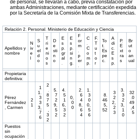
de personal, se llevarán a cabo, previa constatación por
ambas Administraciones, mediante certificación expedida
por la Secretaría de la Comisión Mixta de Transferencias.
Relación 2. Personal. Ministerio de Educación y Ciencia
F
T
E
E
C
F.
A
S
D
or
To
P.
Br
N
ri
s
s
.
T
di
u
e
m
t.
E
ut
Apellidos y
iv
e
p.
p.
C
u
c.
el
sti
.
Es
xt
o
nombre
e
ni
gr
si
o
t
E
d
n
p
pe
ra
an
l
o
al
n
m
o
s
o
o
er
c.
s
ual
s
.
g.
p.
r
p.
.
Propietaria
definitiva:
2
1
.
5.
4.
2.
1.
3.
1.
3
32
8
7
5
6
3
8.
3
Pérez
3
0,
2
.0
2
7
2
1
4
0
46
2
Fernández
3
0
2,
49
1
5
9,
6,
8,
0,
5,
3,
, Carmen
3,
0
2
,4
,
5
3
6
5
52
1
7
3
5
3
2
2
4
6
0
6
2
Puestos
sin
ocupación