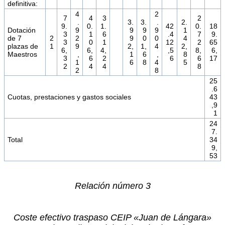
definitiva:
4
2
7
4
3
2
.
3.
3.
.
2.
9.
0.
1.
42
0.
18
Dotación
9
9
9
9
1
3
1
6
.4
7
9.
de 7
2
2
9
0
0
4
3
0
1
12
2
65
plazas de
1
9
2,
1,
4
2,
6,
6,
4,
,5
8,
6,
Maestros
,
1
6
,
8
3
6
2
6
6
17
1
6
8
4
5
2
4
4
8
2
8
25
.6
Cuotas, prestaciones y gastos sociales
43
,9
1
24
7.
Total
34
9,
53
Relación número 3
Coste efectivo traspaso CEIP «Juan de Lángara»