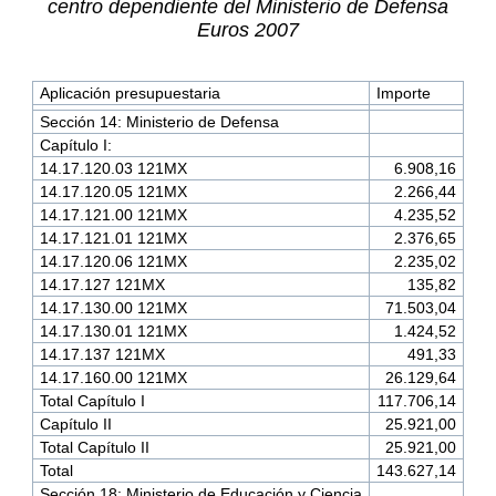
centro dependiente del Ministerio de Defensa
Euros 2007
Aplicación presupuestaria
Importe
Sección 14: Ministerio de Defensa
Capítulo I:
14.17.120.03 121MX
6.908,16
14.17.120.05 121MX
2.266,44
14.17.121.00 121MX
4.235,52
14.17.121.01 121MX
2.376,65
14.17.120.06 121MX
2.235,02
14.17.127 121MX
135,82
14.17.130.00 121MX
71.503,04
14.17.130.01 121MX
1.424,52
14.17.137 121MX
491,33
14.17.160.00 121MX
26.129,64
Total Capítulo I
117.706,14
Capítulo II
25.921,00
Total Capítulo II
25.921,00
Total
143.627,14
Sección 18: Ministerio de Educación y Ciencia