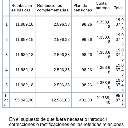
Cuota
Retribucion
Retribuciones
Plan de
patrona
Total
es básicas
complementarias
pensiones
l
19.0
4.353,6
1
11.989,18
2.596,33
98,26
37,4
8
5
19.0
4.353,6
2
11.989,18
2.596,33
98,26
37,4
8
5
19.0
4.353,6
3
11.989,18
2.596,33
98,26
37,4
8
5
19.0
4.353,6
4
11.989,18
2.596,33
98,26
37,4
8
5
19.0
4.353,6
5
11.989,18
2.596,33
98,26
37,4
8
5
T
95.1
21.768,
ot
59.945,90
12.981,65
491,30
87,2
40
al
5
En el supuesto de que fuera necesario introducir
correcciones o rectificaciones en las referidas relaciones