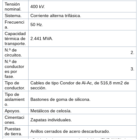
Tensión
400 kV.
nominal.
Sistema.
Corriente alterna trifásica.
Frecuenci
50 Hz.
a.
Capacidad
térmica de
2.441 MVA.
transporte.
N.º de
2.
circuitos.
N.º de
conductor
3.
es por
fase.
Tipo de
Cables de tipo Condor de Al-Ac, de 516,8 mm2 de
conductor.
sección.
Tipo de
aislamient
Bastones de goma de silicona.
o.
Apoyos.
Metálicos de celosía.
Cimentaci
Zapatas individuales.
ones.
Puestas
Anillos cerrados de acero descarburado.
de tierra.