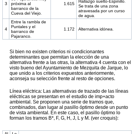
Hallazgo suelto-Espinillo.
3
próxima al
1.615
Se trata de una zona
barranco de la
atravesada por un curso
Cueva del Viejo.
de agua.
Entre la rambla de
Puntales y el
4
1.172
Alternativa idónea.
barranco de
Pajaranco.
Si bien no existen criterios ni condicionantes
determinantes que permitan la elección de una
alternativa frente a las otras, la alternativa 4 cuenta con el
visto bueno del Ayuntamiento de Mezquita de Jarque, lo
que unido a los criterios expuestos anteriormente,
aconseja su selección frente al resto de opciones.
Línea eléctrica: Las alternativas de trazado de las líneas
eléctricas se presentan en el estudio de imp+acto
ambiental. Se proponen una serie de tramos que,
combinados, dan lugar al pasillo óptimo desde un punto
de vista ambiental. En este caso, el pasillo óptimo lo
forman los tramos B*, F, G, H, J, L y M. (ver croquis):
Al
Lo