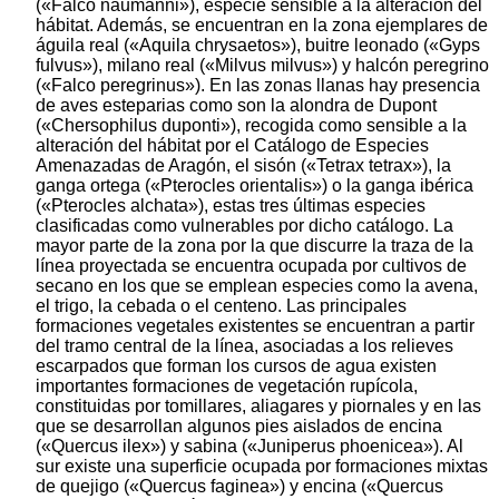
(«Falco naumanni»), especie sensible a la alteración del
hábitat. Además, se encuentran en la zona ejemplares de
águila real («Aquila chrysaetos»), buitre leonado («Gyps
fulvus»), milano real («Milvus milvus») y halcón peregrino
(«Falco peregrinus»). En las zonas llanas hay presencia
de aves esteparias como son la alondra de Dupont
(«Chersophilus duponti»), recogida como sensible a la
alteración del hábitat por el Catálogo de Especies
Amenazadas de Aragón, el sisón («Tetrax tetrax»), la
ganga ortega («Pterocles orientalis») o la ganga ibérica
(«Pterocles alchata»), estas tres últimas especies
clasificadas como vulnerables por dicho catálogo. La
mayor parte de la zona por la que discurre la traza de la
línea proyectada se encuentra ocupada por cultivos de
secano en los que se emplean especies como la avena,
el trigo, la cebada o el centeno. Las principales
formaciones vegetales existentes se encuentran a partir
del tramo central de la línea, asociadas a los relieves
escarpados que forman los cursos de agua existen
importantes formaciones de vegetación rupícola,
constituidas por tomillares, aliagares y piornales y en las
que se desarrollan algunos pies aislados de encina
(«Quercus ilex») y sabina («Juniperus phoenicea»). Al
sur existe una superficie ocupada por formaciones mixtas
de quejigo («Quercus faginea») y encina («Quercus