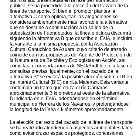
las mismas, presentadas en la fase de información
pública, se ha procedido a la elección del trazado de la
línea de transporte. Si bien el promotor plantea la
alternativa C como óptima, tras las alegaciones se
considera ambientalmente más favorable la alternativa
que se describe a continuación: a la salida de la
subestación de Fuendetodos, la línea eléctrica discurrirá
siguiendo la alternativa B que describe el EsIA, e incluirá
la variante a la misma propuesta por la Asociación
Cultural Cabuchico de Azuara, cuyo criterio de trazado
coincide con las propuestas del Agente de Protección de
la Naturaleza de Belchite y Ecologistas en Acción, así
como las recomendaciones de SEO/Birdlife en la fase de
consultas previas. Igualmente, con el trazado de la
alternativa B* se evitará la posible afección sobre el Bien
de Interés Cultural (BIC) de «La Malena». Esta variante
contempla un tramo que cruza el río Cámaras
aproximadamente 3 kilómetros al oeste de la alternativa
B indicada en el EsIA, adentrándose en el término
municipal de Herrera de los Navarros, y prolongándose
la longitud de la línea 4 kilómetros aproximadamente.
La elección del resto del trazado de la línea de transporte
se ha realizado atendiendo a aspectos ambientales tales
como evitar cruzar espacios protegidos, concesiones