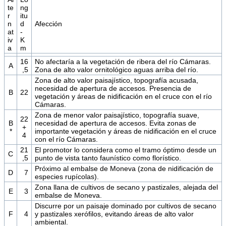
te
ng
r
itu
n
d
Afección
at
-
iv
K
a
m
16
No afectaría a la vegetación de ribera del río Cámaras.
A
,5
Zona de alto valor ornitológico aguas arriba del río.
Zona de alto valor paisajístico, topografía acusada,
necesidad de apertura de accesos. Presencia de
B
22
vegetación y áreas de nidificación en el cruce con el río
Cámaras.
Zona de menor valor paisajístico, topografía suave,
22
B
necesidad de apertura de accesos. Evita zonas de
+
*
importante vegetación y áreas de nidificación en el cruce
4
con el río Cámaras.
21
El promotor lo considera como el tramo óptimo desde un
C
,5
punto de vista tanto faunístico como florístico.
Próximo al embalse de Moneva (zona de nidificación de
D
7
especies rupícolas).
Zona llana de cultivos de secano y pastizales, alejada del
E
3
embalse de Moneva.
Discurre por un paisaje dominado por cultivos de secano
F
4
y pastizales xerófilos, evitando áreas de alto valor
ambiental.