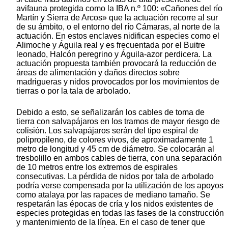
avifauna protegida como la IBA n.º 100: «Cañones del río
Martín y Sierra de Arcos» que la actuación recorre al sur
de su ámbito, o el entorno del río Cámaras, al norte de la
actuación. En estos enclaves nidifican especies como el
Alimoche y Águila real y es frecuentada por el Buitre
leonado, Halcón peregrino y Águila-azor perdicera. La
actuación propuesta también provocará la reducción de
áreas de alimentación y daños directos sobre
madrigueras y nidos provocados por los movimientos de
tierras o por la tala de arbolado.
Debido a esto, se señalizarán los cables de toma de
tierra con salvapájaros en los tramos de mayor riesgo de
colisión. Los salvapájaros serán del tipo espiral de
polipropileno, de colores vivos, de aproximadamente 1
metro de longitud y 45 cm de diámetro. Se colocarán al
tresbolillo en ambos cables de tierra, con una separación
de 10 metros entre los extremos de espirales
consecutivas. La pérdida de nidos por tala de arbolado
podría verse compensada por la utilización de los apoyos
como atalaya por las rapaces de mediano tamaño. Se
respetarán las épocas de cría y los nidos existentes de
especies protegidas en todas las fases de la construcción
y mantenimiento de la línea. En el caso de tener que