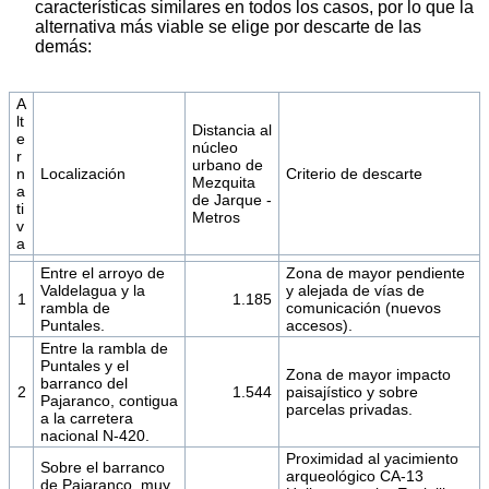
características similares en todos los casos, por lo que la
alternativa más viable se elige por descarte de las
demás:
A
lt
Distancia al
e
núcleo
r
urbano de
n
Localización
Criterio de descarte
Mezquita
a
de Jarque -
ti
Metros
v
a
Entre el arroyo de
Zona de mayor pendiente
Valdelagua y la
y alejada de vías de
1
1.185
rambla de
comunicación (nuevos
Puntales.
accesos).
Entre la rambla de
Puntales y el
Zona de mayor impacto
barranco del
2
1.544
paisajístico y sobre
Pajaranco, contigua
parcelas privadas.
a la carretera
nacional N-420.
Proximidad al yacimiento
Sobre el barranco
arqueológico CA-13
de Pajaranco, muy