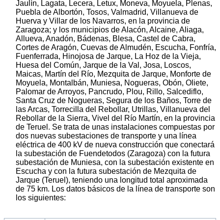
Jaulín, Lagata, Lecera, Letux, Moneva, Moyuela, Plenas,
Puebla de Albortón, Tosos, Valmadrid, Villanueva de
Huerva y Villar de los Navarros, en la provincia de
Zaragoza; y los municipios de Alacón, Alcaine, Aliaga,
Allueva, Anadón, Bádenas, Blesa, Castel de Cabra,
Cortes de Aragón, Cuevas de Almudén, Escucha, Fonfría,
Fuenferrada, Hinojosa de Jarque, La Hoz de la Vieja,
Huesa del Común, Jarque de la Val, Josa, Loscos,
Maicas, Martín del Río, Mezquita de Jarque, Monforte de
Moyuela, Montalbán, Muniesa, Nogueras, Obón, Oliete,
Palomar de Arroyos, Pancrudo, Plou, Rillo, Salcediflo,
Santa Cruz de Nogueras, Segura de los Baños, Torre de
las Arcas, Torrecilla del Rebollar, Utrillas, Villanueva del
Rebollar de la Sierra, Vivel del Río Martín, en la provincia
de Teruel. Se trata de unas instalaciones compuestas por
dos nuevas subestaciones de transporte y una línea
eléctrica de 400 kV de nueva construcción que conectará
la subestación de Fuendetodos (Zaragoza) con la futura
subestación de Muniesa, con la subestación existente en
Escucha y con la futura subestación de Mezquita de
Jarque (Teruel), teniendo una longitud total aproximada
de 75 km. Los datos básicos de la línea de transporte son
los siguientes: