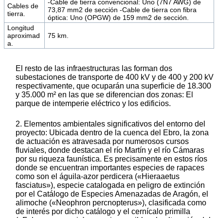
-Cable de tierra convencional: Uno (7N7 AWG) de
Cables de
73,87 mm2 de sección -Cable de tierra con fibra
tierra.
óptica: Uno (OPGW) de 159 mm2 de sección.
Longitud
aproximad
75 km.
a.
El resto de las infraestructuras las forman dos
subestaciones de transporte de 400 kV y de 400 y 200 kV
respectivamente, que ocuparán una superficie de 18.300
y 35.000 m² en las que se diferencian dos zonas: El
parque de intemperie eléctrico y los edificios.
2. Elementos ambientales significativos del entorno del
proyecto: Ubicada dentro de la cuenca del Ebro, la zona
de actuación es atravesada por numerosos cursos
fluviales, donde destacan el río Martín y el río Cámaras
por su riqueza faunística. Es precisamente en estos ríos
donde se encuentran importantes especies de rapaces
como son el águila-azor perdicera («Hieraaetus
fasciatus»), especie catalogada en peligro de extinción
por el Catálogo de Especies Amenazadas de Aragón, el
alimoche («Neophron percnopterus»), clasificada como
de interés por dicho catálogo y el cernícalo primilla