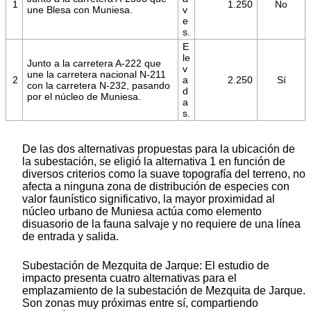
1
1.250
No
une Blesa con Muniesa.
v
e
s.
E
le
Junto a la carretera A-222 que
v
une la carretera nacional N-211
2
a
2.250
Sí
con la carretera N-232, pasando
d
por el núcleo de Muniesa.
a
s.
De las dos alternativas propuestas para la ubicación de
la subestación, se eligió la alternativa 1 en función de
diversos criterios como la suave topografía del terreno, no
afecta a ninguna zona de distribución de especies con
valor faunístico significativo, la mayor proximidad al
núcleo urbano de Muniesa actúa como elemento
disuasorio de la fauna salvaje y no requiere de una línea
de entrada y salida.
Subestación de Mezquita de Jarque: El estudio de
impacto presenta cuatro alternativas para el
emplazamiento de la subestación de Mezquita de Jarque.
Son zonas muy próximas entre sí, compartiendo