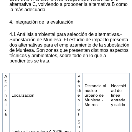
alternativa C, volviendo a proponer la alternativa B como
la más adecuada.
4. Integración de la evaluación:
4.1 Análisis ambiental para selección de alternativas.-
Subestación de Muniesa: El estudio de impacto presenta
dos alternativas para el emplazamiento de la subestación
de Muniesa. Son zonas que presentan distintos aspectos
técnicos y ambientales, sobre todo en lo que a
pendientes se trata.
A
P
lt
e
e
n
Distancia al
Necesid
r-
di
núcleo
ad de
n
Localización
e
urbano de
línea
a
n
Muniesa -
entrada
ti
t
Metros
y salida
v
e
a
s
S
u
Junto a la carretera A-2306 que
a