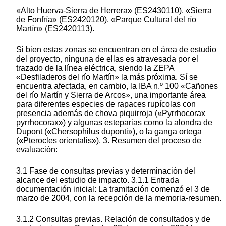
«Alto Huerva-Sierra de Herrera» (ES2430110). «Sierra
de Fonfría» (ES2420120). «Parque Cultural del río
Martín» (ES2420113).
Si bien estas zonas se encuentran en el área de estudio
del proyecto, ninguna de ellas es atravesada por el
trazado de la línea eléctrica, siendo la ZEPA
«Desfiladeros del río Martín» la más próxima. Sí se
encuentra afectada, en cambio, la IBA n.º 100 «Cañones
del río Martín y Sierra de Arcos», una importante área
para diferentes especies de rapaces rupícolas con
presencia además de chova piquirroja («Pyrrhocorax
pyrrhocorax») y algunas esteparias como la alondra de
Dupont («Chersophilus duponti»), o la ganga ortega
(«Pterocles orientalis»). 3. Resumen del proceso de
evaluación:
3.1 Fase de consultas previas y determinación del
alcance del estudio de impacto. 3.1.1 Entrada
documentación inicial: La tramitación comenzó el 3 de
marzo de 2004, con la recepción de la memoria-resumen.
3.1.2 Consultas previas. Relación de consultados y de