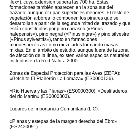
ilex»), cuya extensión supera las 700 ha. Estas
formaciones también aparecen en la zona sur del
trazado, aunque ocupan superficies menores. El resto de
vegetación arbórea lo componen los pinares que se
desarrollan a partir de la segunda mitad del trazado y que
están constituidos por pino carrasco («Pinus
halepensis»), pino negral («Pinus nigra») y pino silvestre
(«Pinus sylvestris»), tanto en formaciones
monoespecíficas como mezclados formando masas
mixtas. En el ámbito de estudio, aunque fuera de la zona
de afección de la línea, existen varios espacios naturales
incluidos en la Red Natura 2000:
Zonas de Especial Protección para las Aves (ZEPA):
«Belchite-El Plañerón-La Lomaza» (ES0000136).
«Río Huerva y las Planas» (ES0000300). «Desfiladeros
del río Martín» (ES0000303).
Lugares de Importancia Comunitaria (LIC):
«Planas y estepas de la margen derecha del Ebro»
(ES2430091).