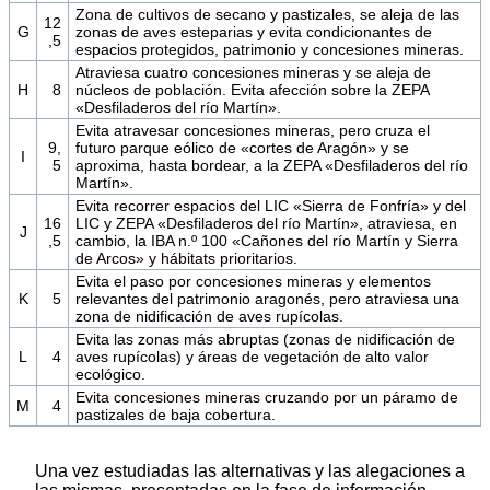
Zona de cultivos de secano y pastizales, se aleja de las
12
G
zonas de aves esteparias y evita condicionantes de
,5
espacios protegidos, patrimonio y concesiones mineras.
Atraviesa cuatro concesiones mineras y se aleja de
H
8
núcleos de población. Evita afección sobre la ZEPA
«Desfiladeros del río Martín».
Evita atravesar concesiones mineras, pero cruza el
9,
futuro parque eólico de «cortes de Aragón» y se
I
5
aproxima, hasta bordear, a la ZEPA «Desfiladeros del río
Martín».
Evita recorrer espacios del LIC «Sierra de Fonfría» y del
16
LIC y ZEPA «Desfiladeros del río Martín», atraviesa, en
J
,5
cambio, la IBA n.º 100 «Cañones del río Martín y Sierra
de Arcos» y hábitats prioritarios.
Evita el paso por concesiones mineras y elementos
K
5
relevantes del patrimonio aragonés, pero atraviesa una
zona de nidificación de aves rupícolas.
Evita las zonas más abruptas (zonas de nidificación de
L
4
aves rupícolas) y áreas de vegetación de alto valor
ecológico.
Evita concesiones mineras cruzando por un páramo de
M
4
pastizales de baja cobertura.
Una vez estudiadas las alternativas y las alegaciones a