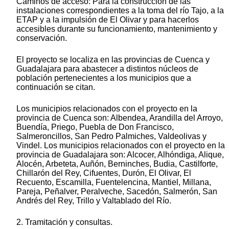
Caminos de acceso: Para la construcción de las
instalaciones correspondientes a la toma del río Tajo, a la
ETAP y a la impulsión de El Olivar y para hacerlos
accesibles durante su funcionamiento, mantenimiento y
conservación.
El proyecto se localiza en las provincias de Cuenca y
Guadalajara para abastecer a distintos núcleos de
población pertenecientes a los municipios que a
continuación se citan.
Los municipios relacionados con el proyecto en la
provincia de Cuenca son: Albendea, Arandilla del Arroyo,
Buendía, Priego, Puebla de Don Francisco,
Salmeroncillos, San Pedro Palmiches, Valdeolivas y
Vindel. Los municipios relacionados con el proyecto en la
provincia de Guadalajara son: Alcocer, Alhóndiga, Alique,
Alocén, Arbeteta, Auñón, Berninches, Budia, Castilforte,
Chillarón del Rey, Cifuentes, Durón, El Olivar, El
Recuento, Escamilla, Fuentelencina, Mantiel, Millana,
Pareja, Peñalver, Peralveche, Sacedón, Salmerón, San
Andrés del Rey, Trillo y Valtablado del Río.
2. Tramitación y consultas.